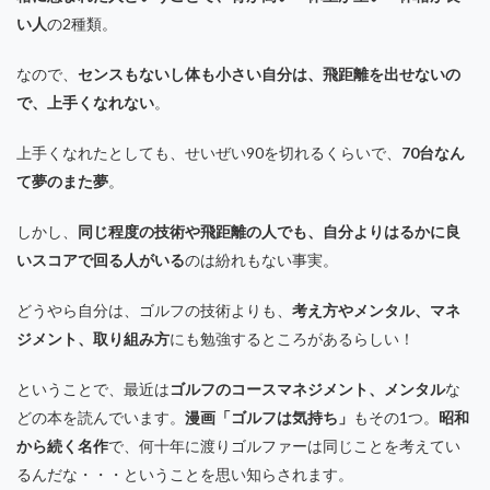
い人
の2種類。
なので、
センスもないし体も小さい自分は、飛距離を出せないの
で、上手くなれない
。
上手くなれたとしても、せいぜい90を切れるくらいで、
70台なん
て夢のまた夢
。
しかし、
同じ程度の技術や飛距離の人でも、自分よりはるかに良
いスコアで回る人がいる
のは紛れもない事実。
どうやら自分は、ゴルフの技術よりも、
考え方やメンタル、マネ
ジメント、取り組み方
にも勉強するところがあるらしい！
ということで、最近は
ゴルフのコースマネジメント、メンタル
な
どの本を読んでいます。
漫画「ゴルフは気持ち」
もその1つ。
昭和
から続く名作
で、何十年に渡りゴルファーは同じことを考えてい
るんだな・・・ということを思い知らされます。