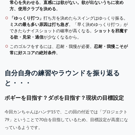
常心を失わせる
。
直感には欲がない。欲が出ないうちに攻め
方、使用クラブを決める
。
「ゆっくり打つ」
打ち方を決めたらスイングはゆっくり振る。
ミスの最も多い原因は打ち急ぎ
。「早く決めゆっくり打つ」が
できたらナイスショットの確率が高くなる。
ショットを邪魔す
る欲・見栄・過信
が少なくなるから。
このゴルフをするには、忍耐・我慢が必要。
忍耐・我慢こそが
常に好スコアの絶対条件
。
自分自身の練習やラウンドを振り返る
と・・・
ボギーを目指す？ダボを目指す？現状の目標設定
今回カンちゃんはハンデ15で、この回の付近では「プロジェクト
79」ということで70台を目指しているため、目標設定が高度にな
っているようです。