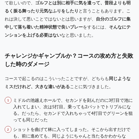
て欲しいので、
ゴルフとは別に相手に気を遣って、普段よりも明
るく振る舞ったり元気なふりをしたり
と言うこともあります。こ
れは決して悪いことではないとは思いますが、
自分のゴルフに集
中して落ち着いた精神状態で良いプレー
をするには、
そんなにテ
ンションを上げる必要はない
なと思いました。
チャレンジかギャンブルか？コースの攻め方と失敗
した時のダメージ
コースで起こるのはこういったことですが、どちらも
同じような
ミスだけれど、大きな違いがある
ことに気づきました。
ミドルの池越えホールで、セカンドを刻んだのに3打目で池に
入れてしまい、次は5打目。乗っても2パットでトリプルにな
る。だったら、セカンドで入れちゃって4打目でグリーンを狙
っても同じだった
ショットを曲げて林に入ってしまった。そこから出すだけで
も、前に進めても、同じようにちゃんと当たるかわからな