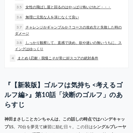
3.5
女性の飛ばし屋と回るのはやっぱり怖いけれど・・・
3.6
無理に元気な人を演じなくて良い
3.7
チャレンジかギャンブルか？コースの攻め方と失敗した時の
ダメージ
3.8
しっかり観察して、直感で決め、欲や迷いの無いうちに、ス
イングはゆっくり
4
まとめ | 忍耐・我慢こそが常に好スコアの絶対条件
『【新装版】ゴルフは気持ち <考えるゴ
ルフ編>』第10話「決断のゴルフ」のあ
らすじ
神田まさしことカンちゃんは、この話しの時点ではハンデキャッ
プ15
。70台を夢見て練習に励む日々。この日は
シングルプレーヤ