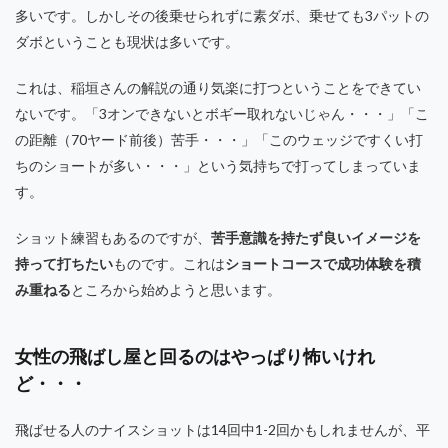
多いです。しかしその後乗せられずに素ダボ、乗せても3パットの
ダボということも現状は多いです。
これは、稲垣さんの解説の通り気楽に打つということをできてい
ないです。「3オンできないとボギー取れないじゃん・・・」「こ
の距離（70ヤード前後）苦手・・・」「このウェッジですくい打
ちのショートが多い・・・」という気持ちで打ってしまっていま
す。
ショット練習もあるのですが、
苦手意識を持たず良いイメージを
持って打ちたい
ものです。これは
ショートコースで成功体験を積
み重ねる
ところから始めようと思います。
女性の飛ばし屋と回るのはやっぱり怖いけれ
ど・・・
飛ばせる人のナイスショットは14回中1-2回かもしれませんが、平