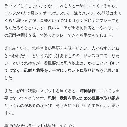
ラウンドしてしまいますが、これも人と一緒に回っているから。
ゴルフが1人で回るスポーツだったら、違うメンタルの問題は出て
くると思いますが、見栄というのは限りなく感じずにプレーでき
るんだろうと思います。良いスコアが出る同伴者というのは、こ
の忍耐や我慢を保って淡々とプレーできる相手なんでしょう。
楽しみたいし、気持ち良い手応えも味わいたい、人からすごいね
と言われたい、という気持ちはあるものの、良いスコアで回りた
い、という気持ちが一番重要だと思う以上は、
かっこいいゴルフ
ではなく、忍耐と我慢をテーマにラウンドに取り組もう
と思いま
した。
また、忍耐・我慢にスポットを当てると、
精神修行
についても重
要になってきそうです。
忍耐・我慢を学ぶための読書や取り組み
というものがあるのならば、そちらにも取り組んでみたいと思い
ます。
典型的な悪いラウンド結果はこちらです。