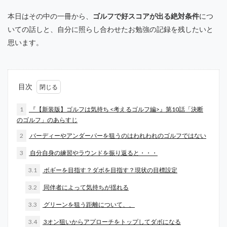
本日はその中の一冊から、
ゴルフで好スコアが出る絶対条件
につ
いての話しと、自分に照らし合わせたお勉強の記録を残したいと
思います。
目次
1
『【新装版】ゴルフは気持ち <考えるゴルフ編>』第10話「決断
のゴルフ」のあらすじ
2
バーディーやアンダーパーを狙うのはわれわれのゴルフではない
3
自分自身の練習やラウンドを振り返ると・・・
3.1
ボギーを目指す？ダボを目指す？現状の目標設定
3.2
同伴者によって気持ちが揺れる
3.3
グリーンを狙う距離について、、
3.4
3オン狙いからアプローチをトップしてダボになる