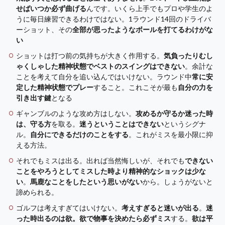
せばいつか必ず曲げる
んです。いくら上手でもプロや学生のよ
うに毎日練習できるわけではない。1ラウンド14回のドライバ
ーショット、その
全部が思ったようなボールを打てるわけがな
い
ショットは打つ前の気持ちが大きく作用する。
気負ったりむし
ゃくしゃした精神状態でベストのスイングはできない
。余計な
ことを考えて自分を追い込んではいけない。ラウンド中
常に安
定した精神状態でプレー
すること。これこそが最も
自分の力を
引き出す鍵
となる
ギャンブルのような攻め方はしない。
攻めるか守るか迷った時
は、守る方
を取る。
迷うということはできない
というシグナ
ル。
自分にできるだけのことをする
。これがミスを最小限に抑
える方法。
それでもミスは出る。出れば当然悔しいが、それでも
できない
ことをやろうとしてミスした時より精神的なショックは少な
い
。
馬鹿なことをしたという思いがない
から。しょうがないと
諦められる。
ゴルフは考えすぎてはいけない。
考えすぎると迷いが出る
。
迷
った時出るのは欲。欲で物事を決めたら必ずミス
する。
欲は平