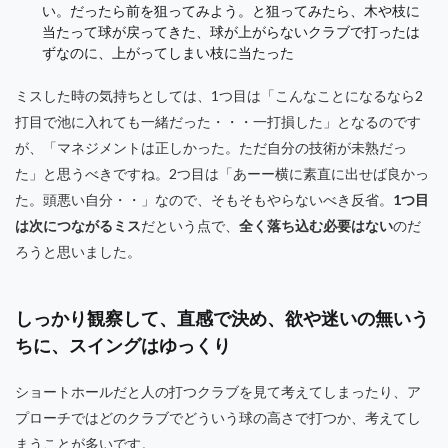
い。だったら前を狙ってみよう。と狙ってみたら、木や枝に
当たって球が戻ってきた、球が上がらないクラブで打ったは
ずなのに、上がってしまい枝に当たった
ミスした時の気持ちとしては、1つ目は「こんなことになるなら2
打目で池に入れても一緒だった・・・一打損した」となるのです
が、「マネジメントは正しかった。ただ自分の技術が未熟だっ
た」と思うべきですね。2つ目は「あーー横に素直に出せば良かっ
た。頭悪い自分・・」なので、そもそもやらないべき反省。
1つ目
は次につながるミス
だという点で、
全く落ち込む必要はない
のだ
ろうと思いました。
しっかり観察して、直感で決め、欲や迷いの無いう
ちに、スイングはゆっくり
ショートホールだと人の打つクラブを見て考えてしまったり、ア
プローチではどのクラブでどういう球の高さで打つか、考えてし
まうことが多いです。