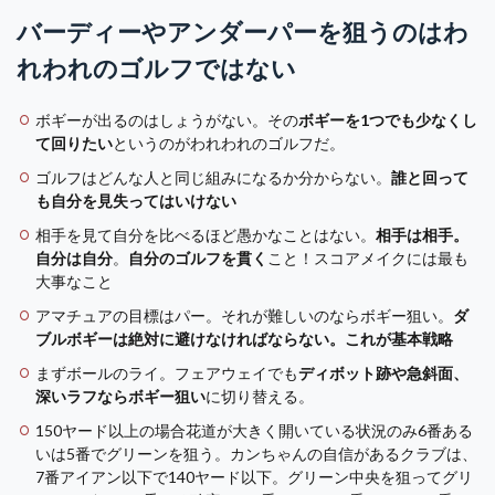
バーディーやアンダーパーを狙うのはわ
れわれのゴルフではない
ボギーが出るのはしょうがない。その
ボギーを1つでも少なくし
て回りたい
というのがわれわれのゴルフだ。
ゴルフはどんな人と同じ組みになるか分からない。
誰と回って
も自分を見失ってはいけない
相手を見て自分を比べるほど愚かなことはない。
相手は相手。
自分は自分
。
自分のゴルフを貫く
こと！スコアメイクには最も
大事なこと
アマチュアの目標はパー。それが難しいのならボギー狙い。
ダ
ブルボギーは絶対に避けなければならない。これが基本戦略
まずボールのライ。フェアウェイでも
ディボット跡や急斜面、
深いラフならボギー狙い
に切り替える。
150ヤード以上の場合花道が大きく開いている状況のみ6番ある
いは5番でグリーンを狙う。カンちゃんの自信があるクラブは、
7番アイアン以下で140ヤード以下。グリーン中央を狙ってグリ