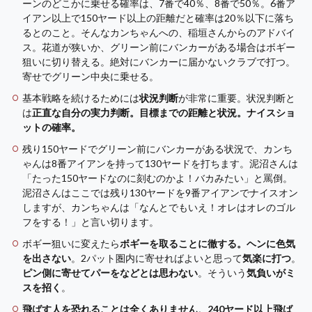
ーンのどこかに乗せる確率は、7番で40％、8番で50％。6番ア
イアン以上で150ヤード以上の距離だと確率は20％以下に落ち
るとのこと。そんなカンちゃんへの、稲垣さんからのアドバイ
ス。花道が狭いか、グリーン前にバンカーがある場合はボギー
狙いに切り替える。絶対にバンカーに届かないクラブで打つ。
寄せでグリーン中央に乗せる。
基本戦略を続けるためには
状況判断
が非常に重要。状況判断と
は
正直な自分の実力判断。目標までの距離と状況。ナイスショ
ットの確率。
残り150ヤードでグリーン前にバンカーがある状況で、カンち
ゃんは8番アイアンを持って130ヤードを打ちます。泥沼さんは
「たった150ヤードなのに刻むのかよ！バカみたい」と罵倒。
泥沼さんはここでは残り130ヤードを9番アイアンでナイスオン
しますが、カンちゃんは「なんとでもいえ！オレはオレのゴル
フをする！」と言い切ります。
ボギー狙いに変えたら
ボギーを取ることに徹する。ヘンに色気
を出さない
。2パット圏内に寄せればよいと思って
気楽に打つ
。
ピン側に寄せてパーをなどとは思わない
。そういう
気負いがミ
スを招く
。
飛ばす人を恐れることは全くありません
。
240ヤード以上飛ば