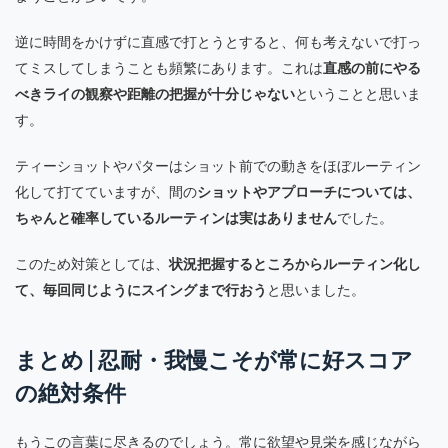
逆に時間をかけずに直感で打とうとすると、何も考えないで打っ
てミスしてしまうことも頻繁にあります。これは
直感の前にやる
べきライの観察や距離の把握が十分じゃない
ということと思いま
す。
ティーショットやパターはショット前での動きをほぼルーティン
化して打てていますが、間の
ショットやアプローチについては、
ちゃんと確率しているルーティンは実はありません
でした。
このため対策としては、
状況把握するところからルーティン化し
て、毎回同じようにスイングまで行おう
と思いました。
まとめ | 忍耐・我慢こそが常に好スコア
の絶対条件
もうこの言葉に尽きるのでしょう。常に欲望や見栄を感じながら