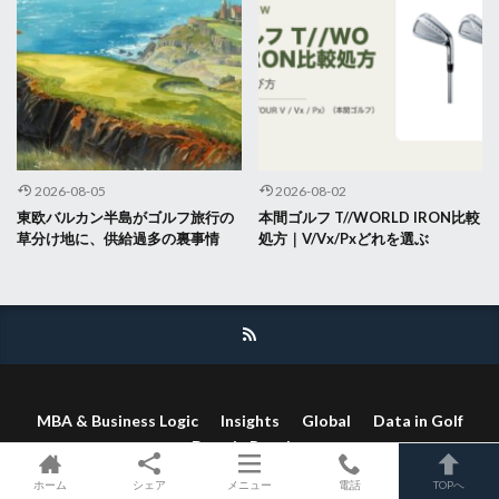
2026-08-05
2026-08-02
東欧バルカン半島がゴルフ旅行の
本間ゴルフ T//WORLD IRON比較
草分け地に、供給過多の裏事情
処方｜V/Vx/Pxどれを選ぶ
MBA & Business Logic
Insights
Global
Data in Golf
Data in Running
ホーム
シェア
メニュー
電話
TOPへ
© Copyright 2026
Mirai Logic Design
.