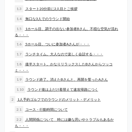
1.3
スタート20分前に2人目とご挨拶
1.4
無口な3人でのラウンド開始
1.5
1ホール目、調子の出ない参加者Bさん。不穏な空気が流れ
る・・・
1.6
5ホール目、ついに参加者Aさんが・・・
1.7
ランチタイム。大人なので楽しく会話する・・・
1.8
後半スタート。かなりリラックスしたBさんからツッコ
ミ・・・
1.9
ラウンド終了。消えたBさんと、再開を誓ったAさん
1.10
ラウンド後は上だけ着替えて速攻帰路につく
2
1人予約ゴルフでのラウンドのメリット・デメリット
2.1
コース・行動時間について
2.2
人間関係について 時には嫌な思いやトラブルもあるか
も・・・