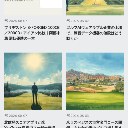
2026-08-07
2026-08-07
ブリヂストン B-FORGED 100CB
ゴルフAIウェアラブル企業の上場
／200CB+ アイアン比較｜阿部未
で、練習データ機器の値段はどう
悠 逆転優勝の一本
動くか
2026-08-07
2026-08-03
北欧発スコアアプリが米
米ラスベガスの市営名門コース閉
YouTuber提携でユーザー倍増 ──
鎖、あなたの街のゴルフ場も消え