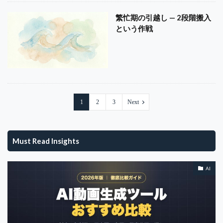
繁忙期の引越し — 2段階搬入
という作戦
1
2
3
Next
Must Read Insights
AI