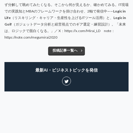
ず分解して眺めてみたくなる。そこから何が見えるか、確かめてみる。IT現場
での実践知とMBAのフレームワークを掛け合わせ、2軸で発信中——
Logic in
Life
（リスキリング・キャリア・生産性を上げるITツール活用）と、
Logic in
Golf
（ガジェットデータ分析と経営視点でのギア選定・練習設計）。「未来
は、ロジックで面白くなる。」／ X：https://x.com/Mirai_LD note：
https://note.com/megumirai2020
投稿記事一覧へ
最新AI・ビジネストピックを発信