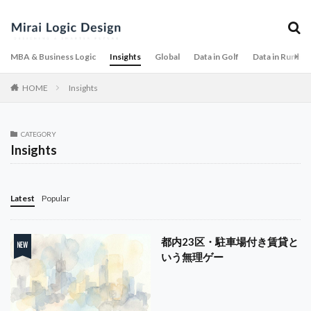
MBA & Business Logic
Insights
Global
Data in Golf
Data in Runnin
HOME
Insights
CATEGORY
Insights
Latest
Popular
都内23区・駐車場付き賃貸と
いう無理ゲー