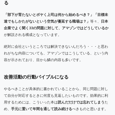
る
「部下が育たないとボヤく上司は何から始めるべき？」「目標未
達でもしかたがないという空気が蔓延する職場は？」
等々、
日本
企業でよく聞く33の問題に対して、アマゾンではどうしているか
が解説される構成となっています。
絶対に会社というところでは解決できないんだろう・・・と思わ
れがちな内容についても、アマゾンではこうしている、という内
容が示されており、目から鱗の内容も多いです。
改善活動の行動バイブルになる
やるべきことが具体的に書かれていることから、同じ問題に対し
て自分が対応するときに何度も見返したいものです。効果的に利
用するためには、こういった本は
読んだだけでは忘れてしまう
た
め、
手元に置いて年間を通して読み続ける
べきものと思います。