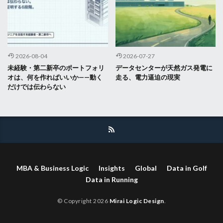
2026-08-04
2026-07-27
未経験・第二新卒のポートフォリ
データセンターが天然ガス発電に
オは、何を作ればいいか——動く
走る、電力逼迫の現実
だけでは伝わらない
MBA & Business Logic
Insights
Global
Data in Golf
Data in Running
© Copyright 2026
Mirai Logic Design
.