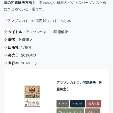
流の問題解決方法
を、変われない日本のビジネスパーソンのため
にまとめている一冊です。
『アマゾンのすごい問題解決』はこんな本
タイトル：
アマゾンのすごい問題解決
著者：
佐藤将之
出版社 :
宝島社
発売日 :
2019/4/3
単行本 :
207ページ
アマゾンのすごい問題解決 [ 佐
藤将之 ]
Kindle
Amazon
楽天市場
Yahooショッピング
メルカリ