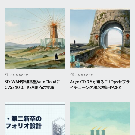
2026-08-03
2026-08-03
SD-WAN管理基盤VeloCloudに
Argo CD 3.5が迫るGitOpsサプラ
CVSS10.0、KEV即応の実務
イチェーンの署名検証必須化