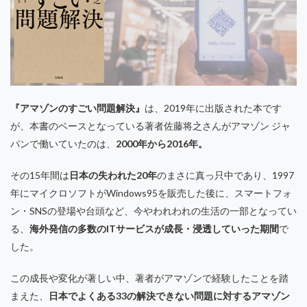
『アマゾンのすごい問題解決』
は、2019年に出版された本です
が、本書のベースとなっている著者佐藤将之さんがアマゾン ジャ
パンで働いていたのは、
2000年から2016年。
その15年間は
日本の失われた20年
のまさに真っ只中であり、1997
年にマイクロソフトがWindows95を販売した後に、スマートフォ
ン・SNSの登場や台頭など、今やわれわれの生活の一部となってい
る、
海外発信の多数のITサービスが成長・浸透していった期間
で
した。
この成長や変化が著しい中、著者がアマゾンで経験したことを踏
まえた、
日本でよくある33の解決できない問題に対するアマゾン