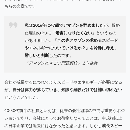
ちらの文章です。
私は
2016年に47歳でアマゾンを辞めました
が、辞め
た理由の1つに「
老害になりたくない
」というもの
がありました。「こ
の先アマゾンの求めるスピード
やエネルギーについていけるか？」を冷静に考え、
難しいと判断
したのです。
「アマゾンのすごい問題解決」より抜粋
会社が成長するにつれてよりスピードやエネルギーが必要になる
が、
自分は体力が落ちていき、知識や経験だけでは補い切れない
ということでした。
40-50代前半の社員といえば、従来の会社組織の中では重要なポジ
ションであり、会社にとってお荷物だなんてことは、中規模以上
の日本企業では過去にはなかったと思います。しかし
成長スピー