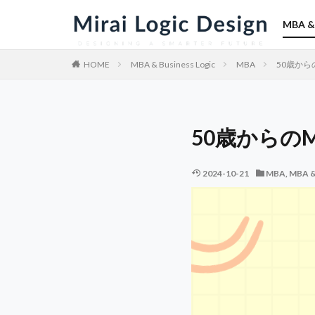
MBA & 
HOME
MBA & Business Logic
MBA
50歳から
50歳からの
2024-10-21
MBA
,
MBA & 