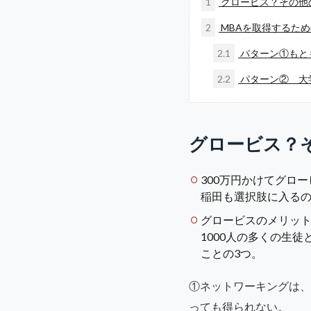
1
グロービス？その他
2
MBAを取得するた
2.1
パターン①もとも
2.2
パターン② 大学
グロービス？
300万円かけてグロ
稲田も選択肢に入る
グロービスのメリッ
1000人の多くの生
ことの3つ。
①ネットワーキングは、
っても得られない。