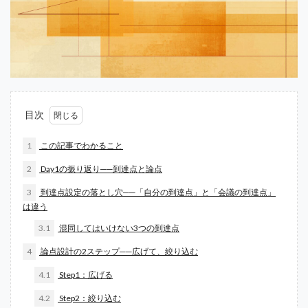
目次
1
この記事でわかること
2
Day1の振り返り──到達点と論点
3
到達点設定の落とし穴──「自分の到達点」と「会議の到達点」
は違う
3.1
混同してはいけない3つの到達点
4
論点設計の2ステップ──広げて、絞り込む
4.1
Step1：広げる
4.2
Step2：絞り込む