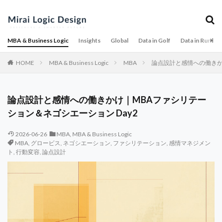
MBA & Business Logic
Insights
Global
Data in Golf
Data in Runnin
HOME
MBA & Business Logic
MBA
論点設計と感情への働きか
論点設計と感情への働きかけ｜MBAファシリテー
ション＆ネゴシエーション Day2
2026-06-26
MBA
,
MBA & Business Logic
MBA
,
グロービス
,
ネゴシエーション
,
ファシリテーション
,
感情マネジメン
ト
,
行動変容
,
論点設計