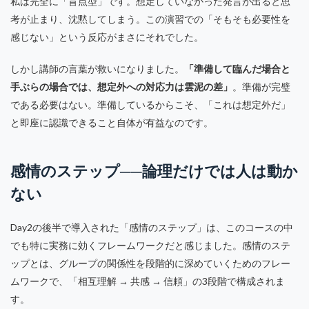
私は完全に「盲点型」です。想定していなかった発言が出ると思
考が止まり、沈黙してしまう。この演習での「そもそも必要性を
感じない」という反応がまさにそれでした。
しかし講師の言葉が救いになりました。
「準備して臨んだ場合と
手ぶらの場合では、想定外への対応力は雲泥の差」
。準備が完璧
である必要はない。準備しているからこそ、「これは想定外だ」
と即座に認識できること自体が有益なのです。
感情のステップ──論理だけでは人は動か
ない
Day2の後半で導入された「感情のステップ」は、このコースの中
でも特に実務に効くフレームワークだと感じました。感情のステ
ップとは、グループの関係性を段階的に深めていくためのフレー
ムワークで、「相互理解 → 共感 → 信頼」の3段階で構成されま
す。