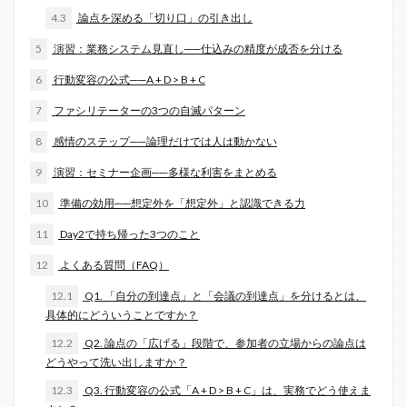
4.3
論点を深める「切り口」の引き出し
5
演習：業務システム見直し──仕込みの精度が成否を分ける
6
行動変容の公式──A + D > B + C
7
ファシリテーターの3つの自滅パターン
8
感情のステップ──論理だけでは人は動かない
9
演習：セミナー企画──多様な利害をまとめる
10
準備の効用──想定外を「想定外」と認識できる力
11
Day2で持ち帰った3つのこと
12
よくある質問（FAQ）
12.1
Q1. 「自分の到達点」と「会議の到達点」を分けるとは、
具体的にどういうことですか？
12.2
Q2. 論点の「広げる」段階で、参加者の立場からの論点は
どうやって洗い出しますか？
12.3
Q3. 行動変容の公式「A + D > B + C」は、実務でどう使えま