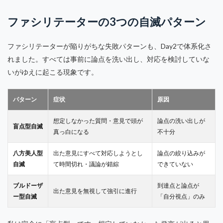
ファシリテーターの3つの自滅パターン
ファシリテーターが陥りがちな失敗パターンも、Day2で体系化さ
れました。すべては事前に論点を洗い出し、対応を検討していな
いがゆえに起こる現象です。
パターン
症状
原因
想定しなかった質問・意見で頭が
論点の洗い出しが
盲点型自滅
真っ白になる
不十分
八方美人型
出た意見にすべて対応しようとし
論点の絞り込みが
自滅
て時間切れ・議論が錯綜
できていない
ブルドーザ
到達点と論点が
出た意見を無視して強引に進行
ー型自滅
「自分視点」のみ