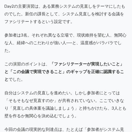
Day2の主要演習は、ある業務システムの見直しをテーマにしたも
のでした。新任の課長として、システム見直しを検討する会議を
ファシリテートするという設定です。
参加者は3名。それぞれ異なる立場で、現状維持を望む人、無関心
な人、経緯へのこだわりが強い人──と、温度感がバラバラでし
た。
この演習のポイントは、
「ファシリテーターが実現したいこと」
と「この会議で実現できること」のギャップを正確に認識するこ
と
でした。
自分はシステムの見直しを進めたい。しかし参加者にとっては
「そもそもなぜ見直すのか」が共有されていない。ここでいきな
り「見直しの具体案を議論しましょう」と持ちかけたら、3人とも
壁を作るか無関心を決め込むでしょう。
今回の会議の現実的な到達点は、たとえば「参加者がシステム見