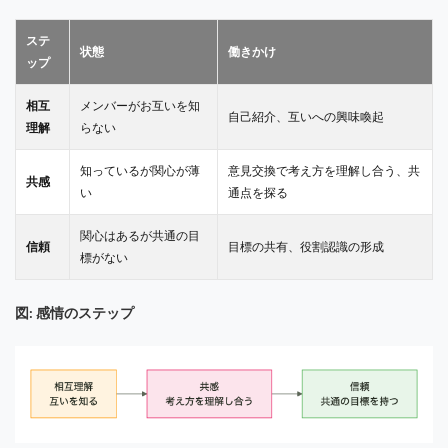
ステ
状態
働きかけ
ップ
相互
メンバーがお互いを知
自己紹介、互いへの興味喚起
理解
らない
知っているが関心が薄
意見交換で考え方を理解し合う、共
共感
い
通点を探る
関心はあるが共通の目
信頼
目標の共有、役割認識の形成
標がない
図: 感情のステップ