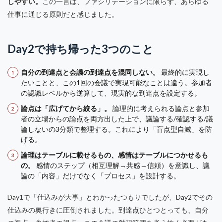
しやすい。
この一言は、ファシリテーションに限らず、あらゆる
仕事に通じる原則だと感じました。
Day2で持ち帰った3つのこと
自分の到達点と会議の到達点を混同しない。
最終的に実現し
たいことと、この1回の会議で実現可能なことは違う。参加者
の認識レベルから逆算して、現実的な到達点を設定する。
論点は「広げてから絞る」。
論理的に考えられる論点と参加
者の立場からの論点を両方出した上で、議論する/確認する/議
論しないの3分類で整理する。これにより「盲点型自滅」を防
げる。
論理はテーブルに載せるもの、感情はテーブルにつかせるも
の。
感情のステップ（相互理解→共感→信頼）を意識し、議
論の「内容」だけでなく「プロセス」を設計する。
Day1で「仕込みが大事」とわかったつもりでしたが、Day2でその
仕込みの奥行きに圧倒されました。到達点ひとつとっても、自分