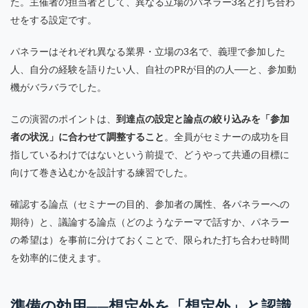
た。主催者の担当者として、異なる立場のパネラー3名と打ち合わ
せをする設定です。
パネラーはそれぞれ異なる業界・立場の3名で、義理で参加した
人、自分の経験を語りたい人、自社のPRが目的の人──と、参加動
機がバラバラでした。
この演習のポイントは、
到達点の設定と論点の絞り込みを「参加
者の状況」に合わせて調整すること
。全員がセミナーの成功を目
指しているわけではないという前提で、どうやって共通の目標に
向けて巻き込むかを設計する練習でした。
確認する論点（セミナーの目的、参加者の属性、各パネラーへの
期待）と、議論する論点（どのようなテーマで話すか、パネラー
の希望は）を事前に分けておくことで、限られた打ち合わせ時間
を効率的に使えます。
準備の効用──想定外を「想定外」と認識