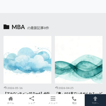
MBA
の最新記事8件
2026-05-16
2026-04-25
【アカウンティングI Day6】会計
「率」だけ見ていませんか？──ビ
方針は経営判断そのもの──SaaS
ジネス・アナリティクスDay2で学
企業の収益認識から考える
んだ、データの前捌きと可視化の
ホーム
シェア
メニュー
電話
TOPへ