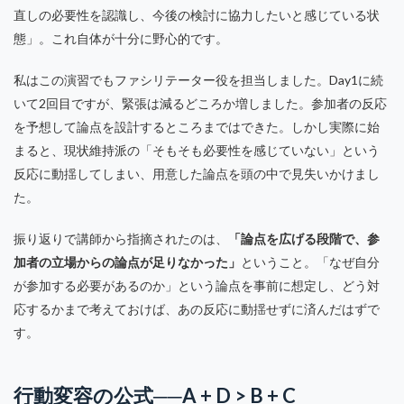
直しの必要性を認識し、今後の検討に協力したいと感じている状
態」。これ自体が十分に野心的です。
私はこの演習でもファシリテーター役を担当しました。Day1に続
いて2回目ですが、緊張は減るどころか増しました。参加者の反応
を予想して論点を設計するところまではできた。しかし実際に始
まると、現状維持派の「そもそも必要性を感じていない」という
反応に動揺してしまい、用意した論点を頭の中で見失いかけまし
た。
振り返りで講師から指摘されたのは、
「論点を広げる段階で、参
加者の立場からの論点が足りなかった」
ということ。「なぜ自分
が参加する必要があるのか」という論点を事前に想定し、どう対
応するかまで考えておけば、あの反応に動揺せずに済んだはずで
す。
行動変容の公式──A + D > B + C