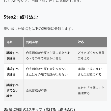
しておかないと、当日「想定外」に見舞われます。
Step2：絞り込む
洗い出した論点を以下の3種類に分類します。
分類
判断基準
対応
議論すべ
合意形成が必要 × 主張に対立があ
どうさばくかを事前
き論点
る × その場で結論が出せる
に考える
確認すべ
合意形成は必要だが対立がない、
確認して先に進む、
き論点
またはその場で結論が出せない
または宿題にする
議論すべ
出たら「次回に」と
きでない
合意形成が不要
整理する
論点
図: 論点設計の2ステップ（広げる→絞り込む）