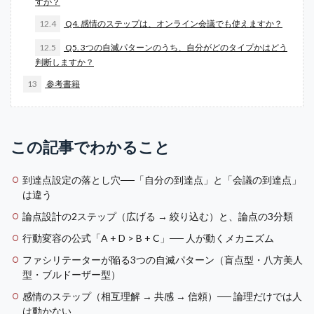
すか？
12.4
Q4. 感情のステップは、オンライン会議でも使えますか？
12.5
Q5. 3つの自滅パターンのうち、自分がどのタイプかはどう
判断しますか？
13
参考書籍
この記事でわかること
到達点設定の落とし穴──「自分の到達点」と「会議の到達点」
は違う
論点設計の2ステップ（広げる → 絞り込む）と、論点の3分類
行動変容の公式「A + D > B + C」── 人が動くメカニズム
ファシリテーターが陥る3つの自滅パターン（盲点型・八方美人
型・ブルドーザー型）
感情のステップ（相互理解 → 共感 → 信頼）── 論理だけでは人
は動かない