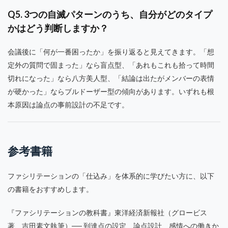
Q5. 3つの自滅パターンのうち、自分がどのタイプ
かはどう判断しますか？
会議後に「何が一番困ったか」を振り返ると見えてきます。「想
定外の質問で固まった」なら盲点型、「あれもこれも拾って時間
切れになった」なら八方美人型、「結論は出たがメンバーの表情
が硬かった」ならブルドーザー型の傾向があります。いずれも根
本原因は論点の事前設計の不足です。
参考書籍
ファシリテーションの「仕込み」を体系的に学びたい方に、以下
の書籍をおすすめします。
『ファシリテーションの教科書』東洋経済新報社（グロービス
著、吉田素文執筆）── 到達点の設定、論点設計、感情への働きか