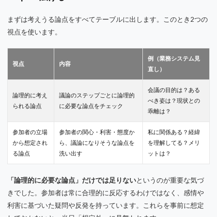
まずは考えうる論点をすべてテーブルに出します。このとき2つの
視点を使います。
例（業務システム見
視点
内容
直し）
会議の目的は？ある
論理的に考え
議論のステップごとに論理的
べき姿は？現状との
られる論点
に必要な論点をチェック
乖離は？
参加者の立場
参加者の関心・利害・態度か
私に関係ある？経緯
から想定され
ら、議論になりそうな論点を
を理解してる？メリ
る論点
洗い出す
ットは？
「論理的に必要な論点」だけでは足りない
というのが重要な気づ
きでした。参加者は常に合理的に反応するわけではなく、感情や
利害に基づいた疑問や反発を持っています。これらを事前に想定