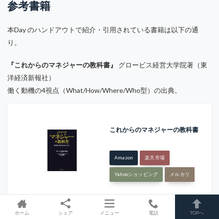
参考書籍
本Day のハンドアウトで紹介・引用されている書籍は以下の通
り。
『これからのマネジャーの教科書』
グロービス経営大学院著（東
洋経済新報社）
働く動機の4視点（What/How/Where/Who型）の出典。
これからのマネジャーの教科書
Amazon
楽天市場
Yahooショッピング
メルカリ
『キャリア・アンカー』
エドガー・H・シャイン著（白桃書房）
ホーム
シェア
メニュー
電話
TOPへ