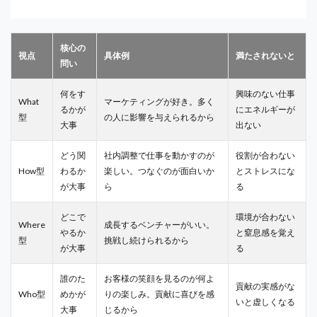
核心の
視点
具体例
満たされないと
問い
何をす
興味のない仕事
What
マーケティングが好き。多く
るかが
にエネルギーが
型
の人に影響を与えられるから
大事
出ない
どう関
社内調整で仕事を動かすのが
役割が合わない
How型
わるか
楽しい。つなぐのが面白いか
とストレスにな
が大事
ら
る
どこで
環境が合わない
Where
成長するベンチャーがいい。
やるか
と窒息感を覚え
型
挑戦し続けられるから
が大事
る
誰のた
お客様の笑顔を見るのが何よ
貢献の実感がな
Who型
めかが
りの楽しみ。貢献に喜びを感
いと虚しくなる
大事
じるから