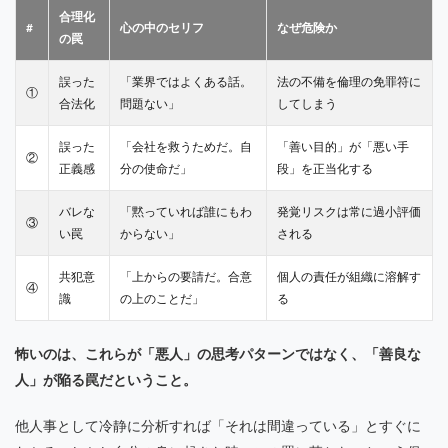
合理化
#
心の中のセリフ
なぜ危険か
の罠
誤った
「業界ではよくある話。
法の不備を倫理の免罪符に
①
合法化
問題ない」
してしまう
誤った
「会社を救うためだ。自
「善い目的」が「悪い手
②
正義感
分の使命だ」
段」を正当化する
バレな
「黙っていれば誰にもわ
発覚リスクは常に過小評価
③
い罠
からない」
される
共犯意
「上からの要請だ。合意
個人の責任が組織に溶解す
④
識
の上のことだ」
る
怖いのは、これらが「悪人」の思考パターンではなく、「善良な
人」が陥る罠だということ。
他人事として冷静に分析すれば「それは間違っている」とすぐに