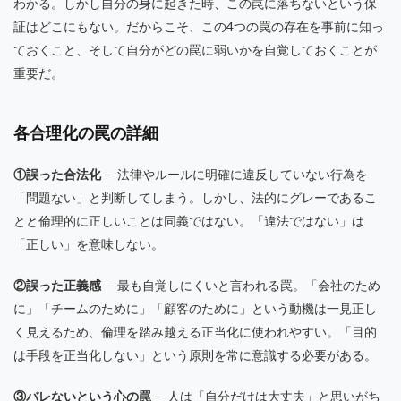
わかる。しかし自分の身に起きた時、この罠に落ちないという保
証はどこにもない。だからこそ、この4つの罠の存在を事前に知っ
ておくこと、そして自分がどの罠に弱いかを自覚しておくことが
重要だ。
各合理化の罠の詳細
①誤った合法化
— 法律やルールに明確に違反していない行為を
「問題ない」と判断してしまう。しかし、法的にグレーであるこ
とと倫理的に正しいことは同義ではない。「違法ではない」は
「正しい」を意味しない。
②誤った正義感
— 最も自覚しにくいと言われる罠。「会社のため
に」「チームのために」「顧客のために」という動機は一見正し
く見えるため、倫理を踏み越える正当化に使われやすい。「目的
は手段を正当化しない」という原則を常に意識する必要がある。
③バレないという心の罠
— 人は「自分だけは大丈夫」と思いがち