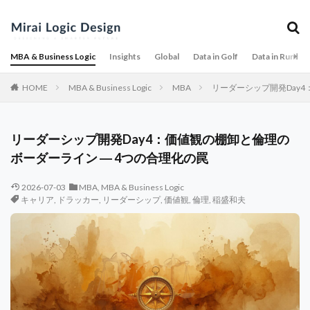
MBA & Business Logic
Insights
Global
Data in Golf
Data in Runnin
HOME
MBA & Business Logic
MBA
リーダーシップ開発Day4
リーダーシップ開発Day4：価値観の棚卸と倫理の
ボーダーライン ― 4つの合理化の罠
2026-07-03
MBA
,
MBA & Business Logic
キャリア
,
ドラッカー
,
リーダーシップ
,
価値観
,
倫理
,
稲盛和夫