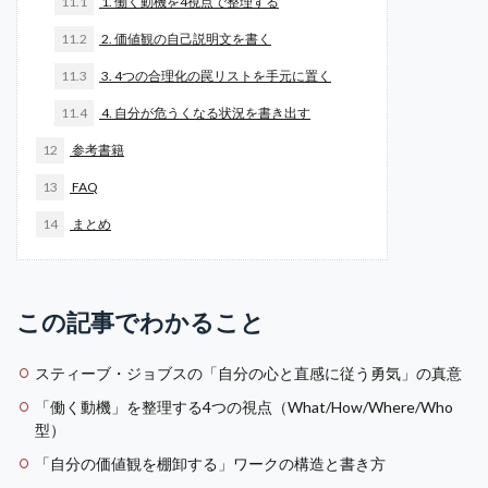
11.1
1. 働く動機を4視点で整理する
11.2
2. 価値観の自己説明文を書く
11.3
3. 4つの合理化の罠リストを手元に置く
11.4
4. 自分が危うくなる状況を書き出す
12
参考書籍
13
FAQ
14
まとめ
この記事でわかること
スティーブ・ジョブスの「自分の心と直感に従う勇気」の真意
「働く動機」を整理する4つの視点（What/How/Where/Who
型）
「自分の価値観を棚卸する」ワークの構造と書き方