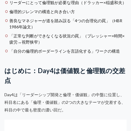
リーダーにとって倫理観が必要な理由（ドラッカー×稲盛和夫）
倫理的ジレンマの構造と向き合い方
善良なマネジャーが道を踏み誤る「4つの合理化の罠」（HBR
1986年論文）
「正常な判断ができなくなる状況の罠」（プレッシャー×時間×
疲労→視野狭窄）
「自分の倫理的ボーダーラインを言語化する」ワークの構造
はじめに：Day4は価値観と倫理観の交差
点
Day4は「リーダーシップ開発と倫理・価値観」の中盤に位置し、
科目名にある「倫理・価値観」の2つの大きなテーマが交差する、
科目の中で最も密度の濃い回だ。