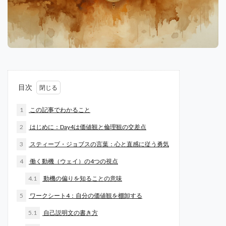
目次
1
この記事でわかること
2
はじめに：Day4は価値観と倫理観の交差点
3
スティーブ・ジョブスの言葉：心と直感に従う勇気
4
働く動機（ウェイ）の4つの視点
4.1
動機の偏りを知ることの意味
5
ワークシート4：自分の価値観を棚卸する
5.1
自己説明文の書き方