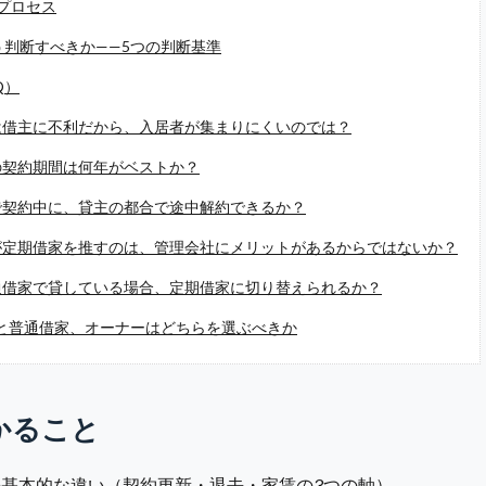
プロセス
判断すべきか——5つの判断基準
Q）
家は借主に不利だから、入居者が集まりにくいのでは？
家の契約期間は何年がベストか？
家で契約中に、貸主の都合で途中解約できるか？
社が定期借家を推すのは、管理会社にメリットがあるからではないか？
普通借家で貸している場合、定期借家に切り替えられるか？
家と普通借家、オーナーはどちらを選ぶべきか
かること
基本的な違い（契約更新・退去・家賃の3つの軸）