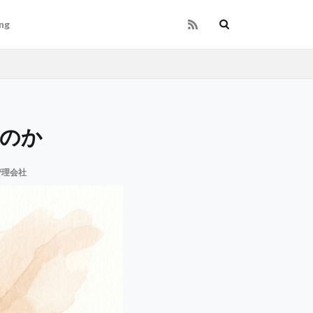
ng
うのか
管理会社