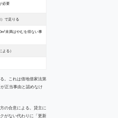
が必要
前）で足りる
0m²未満はやむを得ない事
による）
る。これは借地借家法第
所が正当事由と認めなけ
方の合意による。貸主に
クがない代わりに「更新