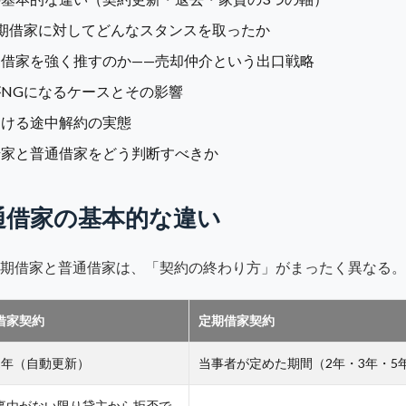
期借家に対してどんなスタンスを取ったか
借家を強く推すのか——売却仲介という出口戦略
NGになるケースとその影響
おける途中解約の実態
借家と普通借家をどう判断すべきか
通借家の基本的な違い
期借家と普通借家は、「契約の終わり方」がまったく異なる。
借家契約
定期借家契約
2年（自動更新）
当事者が定めた期間（2年・3年・5
事由がない限り貸主から拒否で