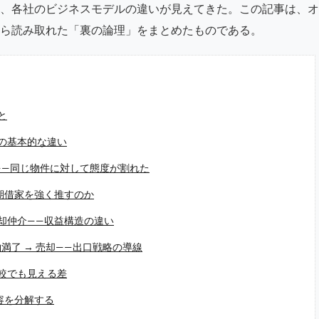
、各社のビジネスモデルの違いが見えてきた。この記事は、オ
ら読み取れた「裏の論理」をまとめたものである。
と
の基本的な違い
——同じ物件に対して態度が割れた
期借家を強く推すのか
却仲介——収益構造の違い
約満了 → 売却——出口戦略の導線
較でも見える差
容を分解する