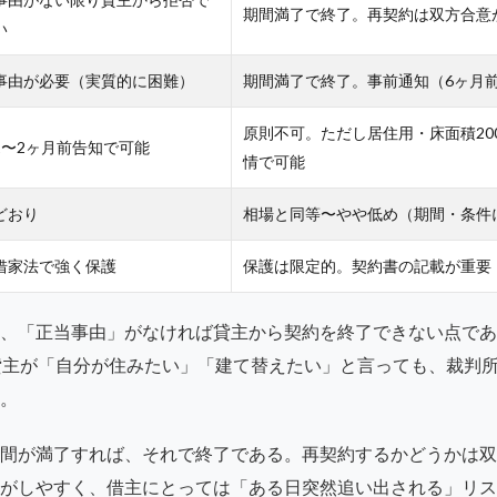
期間満了で終了。再契約は双方合意
い
事由が必要（実質的に困難）
期間満了で終了。事前通知（6ヶ月
原則不可。ただし居住用・床面積20
1〜2ヶ月前告知で可能
情で可能
どおり
相場と同等〜やや低め（期間・条件
借家法で強く保護
保護は限定的。契約書の記載が重要
、「正当事由」がなければ貸主から契約を終了できない点であ
貸主が「自分が住みたい」「建て替えたい」と言っても、裁判
。
間が満了すれば、それで終了である。再契約するかどうかは双
がしやすく、借主にとっては「ある日突然追い出される」リス