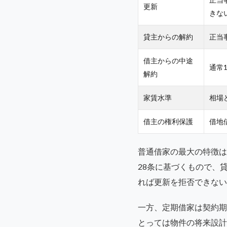
更新
きな
貸主からの解約
正当
借主からの中途
通常
解約
家賃水準
相場
借主の権利保護
借地
普通借家の最大の特徴は
28条に基づくもので、
れば更新を拒否できない
一方、定期借家は契約期
とっては物件の将来設計