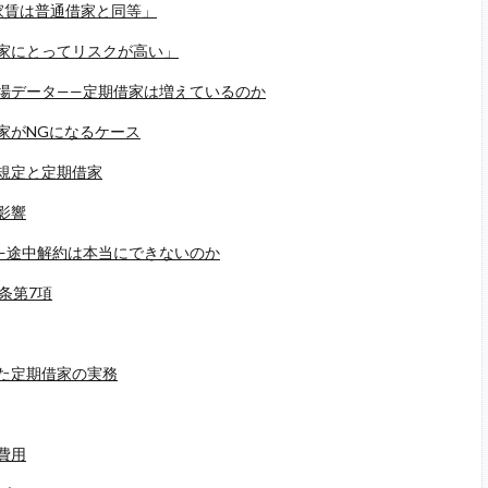
家賃は普通借家と同等」
家にとってリスクが高い」
場データ——定期借家は増えているのか
家がNGになるケース
規定と定期借家
影響
—途中解約は本当にできないのか
条第7項
た定期借家の実務
費用