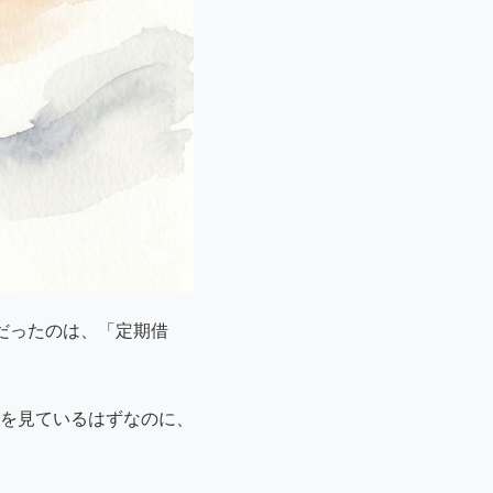
だったのは、「定期借
を見ているはずなのに、