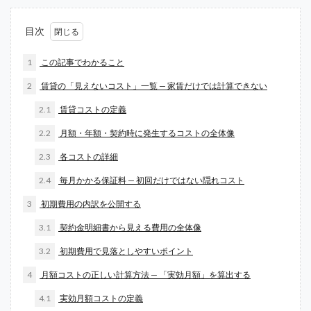
目次
1
この記事でわかること
2
賃貸の「見えないコスト」一覧 — 家賃だけでは計算できない
2.1
賃貸コストの定義
2.2
月額・年額・契約時に発生するコストの全体像
2.3
各コストの詳細
2.4
毎月かかる保証料 — 初回だけではない隠れコスト
3
初期費用の内訳を公開する
3.1
契約金明細書から見える費用の全体像
3.2
初期費用で見落としやすいポイント
4
月額コストの正しい計算方法 — 「実効月額」を算出する
4.1
実効月額コストの定義