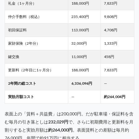
礼金（1ヶ月分）
188,000円
7,833円
仲介手数料（税込）
235,400円
9,808円
初回保証料
113,000円
4,708円
家財保険（2年分）
32,000円
1,333円
鍵交換
11,000円
458円
更新料（2年目に1ヶ月分）
188,000円
7,833円
2年間の総コスト
6,336,096円
—
実効月額コスト
—
約264,004円
表面上の「賃料＋共益費」は200,000円。だが駐車場・保証料を含
む毎月の引き落としは
232,029円
で、さらに初期費用と更新料を月
割りすると実効月額は
約264,000円
。表面賃料との差額は毎月約
76,000円、年間で約91万円に相当する。