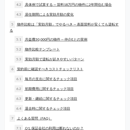
4.2
具体例で試算する — 賃料18万円の物件に2年間住む場合
4.3
居住期間による実効月額の変化
5
物件比較は「実効月額」でやるべき — 表面賃料が安くても逆転す
る
5.1
共益費30,000円の物件 — 仲介Eとの実例
5.2
物件比較テンプレート
5.3
実効月額で逆転が起きやすいパターン
6
契約前に確認すべきコストチェックリスト
6.1
毎月の支出に関するチェック項目
6.2
初期費用に関するチェック項目
6.3
更新・継続に関するチェック項目
6.4
退去時に関するチェック項目
7
よくある質問（FAQ）
7.1
Q1. 保証会社の利用は断れないのか？