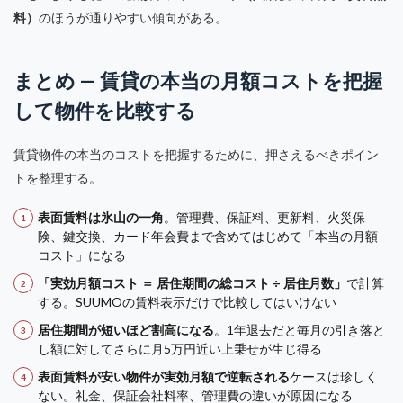
料）
のほうが通りやすい傾向がある。
まとめ — 賃貸の本当の月額コストを把握
して物件を比較する
賃貸物件の本当のコストを把握するために、押さえるべきポイン
トを整理する。
表面賃料は氷山の一角
。管理費、保証料、更新料、火災保
険、鍵交換、カード年会費まで含めてはじめて「本当の月額
コスト」になる
「実効月額コスト ＝ 居住期間の総コスト ÷ 居住月数」
で計算
する。SUUMOの賃料表示だけで比較してはいけない
居住期間が短いほど割高になる
。1年退去だと毎月の引き落と
し額に対してさらに月5万円近い上乗せが生じ得る
表面賃料が安い物件が実効月額で逆転される
ケースは珍しく
ない。礼金、保証会社料率、管理費の違いが原因になる