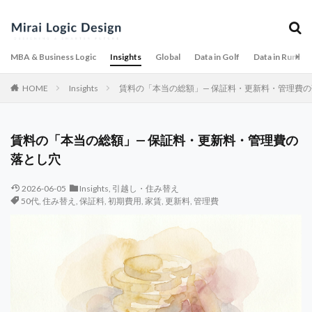
MBA & Business Logic
Insights
Global
Data in Golf
Data in Runnin
HOME
Insights
賃料の「本当の総額」— 保証料・更新料・管理費
賃料の「本当の総額」— 保証料・更新料・管理費の
落とし穴
2026-06-05
Insights
,
引越し・住み替え
50代
,
住み替え
,
保証料
,
初期費用
,
家賃
,
更新料
,
管理費