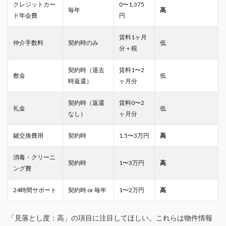
クレジットカー
0〜1,375
毎年
高
ド年会費
円
賃料1ヶ月
仲介手数料
契約時のみ
低
分＋税
契約時（退去
賃料1〜2
敷金
低
時返還）
ヶ月分
契約時（返還
賃料0〜2
礼金
低
なし）
ヶ月分
鍵交換費用
契約時
1.5〜3万円
高
消毒・クリーニ
契約時
1〜3万円
高
ング費
24時間サポート
契約時 or 毎年
1〜2万円
高
「見落とし度：高」の項目に注目してほしい。これらは物件情報