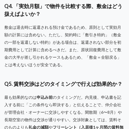
Q4. 「実効月額」で物件を比較する際、敷金はどう
扱えばよいか？
敷金は退去時に返還される預け金であるため、原則として実効月
額の計算には含めない。ただし、契約時に「敷引き特約」（敷金
の一部を返還しない特約）がある場合は、返還されない部分を初
期費用として計算に含めるべきだ。また、原状回復費用として敷
金の大半が差し引かれるケースもあるため、「敷金＝全額戻る」
とは考えないほうが安全である。
Q5. 賃料交渉はどのタイミングで行えば効果的か？
最も効果的なのは
申込み前
のタイミングだ。内見後、申込書を記
入する前に「この条件なら即決する」と伝えることで、仲介会社
が管理会社・オーナーに交渉しやすくなる。閑散期（6〜8月）や
長期空室の物件は交渉が通りやすい。交渉対象としては、賃料そ
のものよりも
礼金の減額
や
フリーレント（入居後1ヶ月間の賃料無