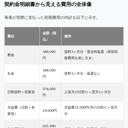
契約金明細書から見える費用の全体像
筆者が実際に支払った初期費用の内訳を以下に示す。
金額（税
費目
備考
込）
188,000
賃料1ヶ月分・退去時返還（原状回
敷金
円
復費用を差し引き）
188,000
礼金
賃料1ヶ月分・返還なし
円
376,000
日割賃料＋前家賃
入居月の日割り＋翌月1ヶ月分
円
共益費（日割＋前
共益費12,000円/月の日割り＋翌月
24,000円
家賃）
分
235,400