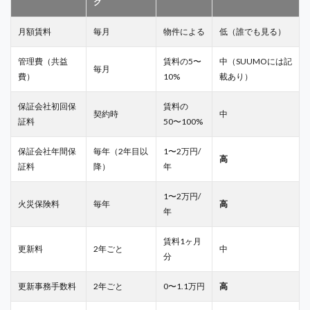
グ
月額賃料
毎月
物件による
低（誰でも見る）
管理費（共益
賃料の5〜
中（SUUMOには記
毎月
費）
10%
載あり）
保証会社初回保
賃料の
契約時
中
証料
50〜100%
保証会社年間保
毎年（2年目以
1〜2万円/
高
証料
降）
年
1〜2万円/
火災保険料
毎年
高
年
賃料1ヶ月
更新料
2年ごと
中
分
更新事務手数料
2年ごと
0〜1.1万円
高