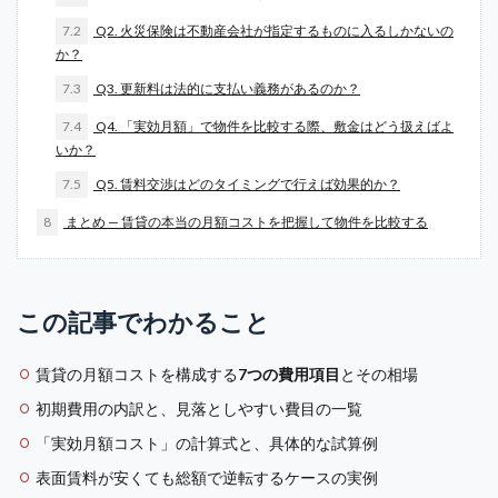
7.2
Q2. 火災保険は不動産会社が指定するものに入るしかないの
か？
7.3
Q3. 更新料は法的に支払い義務があるのか？
7.4
Q4. 「実効月額」で物件を比較する際、敷金はどう扱えばよ
いか？
7.5
Q5. 賃料交渉はどのタイミングで行えば効果的か？
8
まとめ — 賃貸の本当の月額コストを把握して物件を比較する
この記事でわかること
賃貸の月額コストを構成する
7つの費用項目
とその相場
初期費用の内訳と、見落としやすい費目の一覧
「実効月額コスト」の計算式と、具体的な試算例
表面賃料が安くても総額で逆転するケースの実例