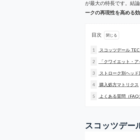
が最大の特長です。結論
ークの再現性を高める効
目次
1
スコッツデール TE
2
「クワイエット・ア
3
ストローク別ヘッド
4
購入処方マトリクス
5
よくある質問（FAQ
スコッツデール