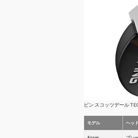
ピン スコッツデール TE
モデル
ヘッ
Anser
ブレ