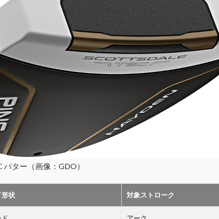
C パター（画像：GDO）
ド形状
対象ストローク
ード
アーク