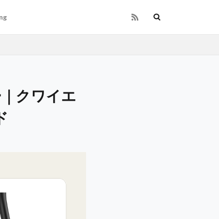
ng
ー｜クワイエ
ド