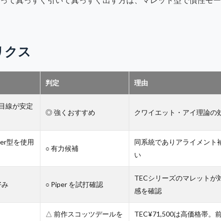
リクス
判定
理由
目線が安定
◎ 強くおすすめ
クワイエット・アイ理論の
er型を使用
同系統でありアライメント
○ 有力候補
い
TECシリーズのマレットが
好み
○ Piper を試打確認
感を確認
△ 前作スコッツデールを
TEC¥71,500は高価格