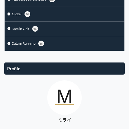
Global
10
Data in Golf
487
Data in Running
18
Profile
ミライ