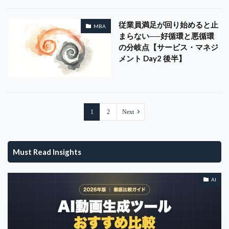
従業員満足が回り始めると止
MBA
まらない──好循環と悪循環
の分岐点【サービス・マネジ
メント Day2 後半】
1
2
Next
Must Read Insights
AI