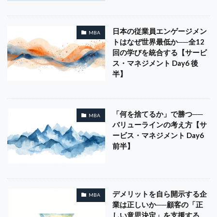
日本の従業員エンゲージメン
MBA
トはなぜ世界最低か──全12
回の学びを統合する【サービ
ス・マネジメント Day6 後
半】
「何を捨てるか」で勝つ──
MBA
バリューラインの考え方【サ
ービス・マネジメント Day6
前半】
デメリットを自ら開示する企
MBA
業は正しいか──顧客の「正
しい意思決定」を支援する