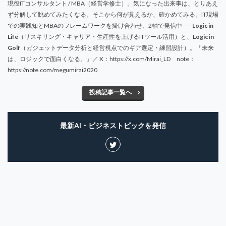
現役ITコンサルタント / MBA（経営学修士）。気になった出来事は、とりあえ
ず分解して眺めてみたくなる。そこから何が見えるか、確かめてみる。IT現場
での実践知とMBAのフレームワークを掛け合わせ、2軸で発信中——
Logic in
Life
（リスキリング・キャリア・生産性を上げるITツール活用）と、
Logic in
Golf
（ガジェットデータ分析と経営視点でのギア選定・練習設計）。「未来
は、ロジックで面白くなる。」／ X：https://x.com/Mirai_LD note：
https://note.com/megumirai2020
投稿記事一覧へ
最新AI・ビジネストピックを発信