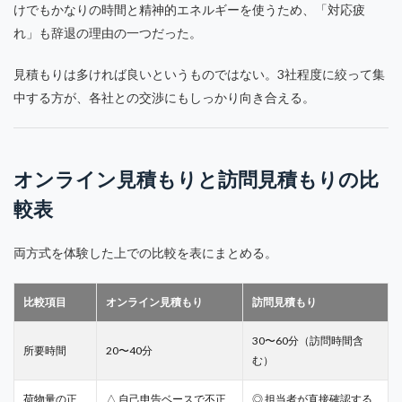
けでもかなりの時間と精神的エネルギーを使うため、「対応疲
れ」も辞退の理由の一つだった。
見積もりは多ければ良いというものではない。3社程度に絞って集
中する方が、各社との交渉にもしっかり向き合える。
オンライン見積もりと訪問見積もりの比
較表
両方式を体験した上での比較を表にまとめる。
比較項目
オンライン見積もり
訪問見積もり
30〜60分（訪問時間含
所要時間
20〜40分
む）
荷物量の正
△ 自己申告ベースで不正
◎ 担当者が直接確認する