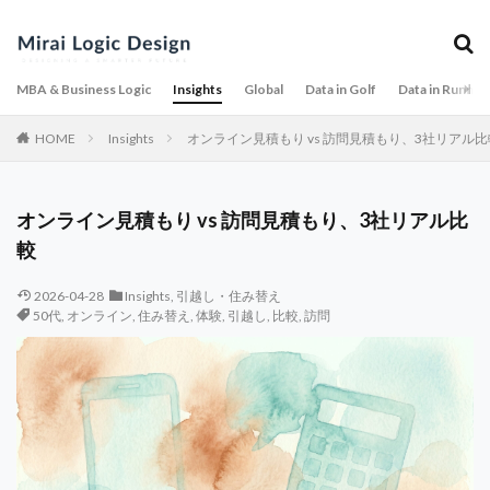
MBA & Business Logic
Insights
Global
Data in Golf
Data in Runnin
HOME
Insights
オンライン見積もり vs 訪問見積もり、3社リアル比
オンライン見積もり vs 訪問見積もり、3社リアル比
較
2026-04-28
Insights
,
引越し・住み替え
50代
,
オンライン
,
住み替え
,
体験
,
引越し
,
比較
,
訪問