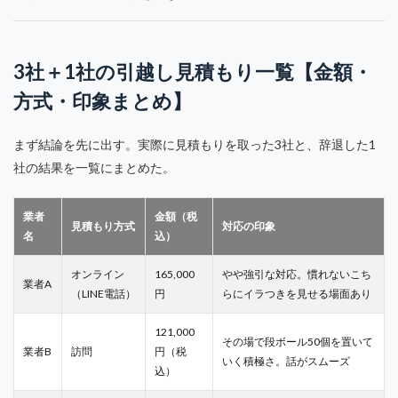
3社＋1社の引越し見積もり一覧【金額・
方式・印象まとめ】
まず結論を先に出す。実際に見積もりを取った3社と、辞退した1
社の結果を一覧にまとめた。
業者
金額（税
見積もり方式
対応の印象
名
込）
オンライン
165,000
やや強引な対応。慣れないこち
業者A
（LINE電話）
円
らにイラつきを見せる場面あり
121,000
その場で段ボール50個を置いて
業者B
訪問
円（税
いく積極さ。話がスムーズ
込）