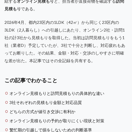
結する
オンライン見積もり
と、担当者が直接荷物を確認する
訪問
見積もり
である。
2026年4月、都内23区内の1LDK（42㎡）から同じく23区内の
3LDK（2人暮らし）への引越しにあたり、オンライン2社・訪問1
社の計3社から見積もりを取得した。当初は訪問見積もりをもう1
社（業者D）予定していたが、3社で十分と判断し、対応疲れもあ
ってお断りした。その結果、金額・対応・交渉のしやすさに明確
な差が出た。本記事ではその全記録を共有する。
この記事でわかること
オンライン見積もりと訪問見積もりの具体的な違い
3社それぞれの見積もり金額と対応品質
どちらの方式が値引き交渉に有利か
オンライン見積もりの予約が取りにくい現状と対策
繁忙期の引越しで損をしないための判断基準