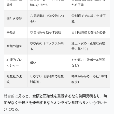
確性
確になりがち
ため正確
△ 電話越しでは交渉しづ
◎ 対面でその場で交渉可
値引き交渉
らい
能
手軽さ
◎ 自宅から動かず完結
△ 日程調整と在宅が必要
やや高め（バッファが乗
適正〜安め（正確な荷物
金額の傾向
る）
量に基づく）
心理的プレ
やや高い（段ボール設置
低い
ッシャー
など）
複数社の比
しやすい（短時間で複数
時間がかかる（各社1時間
較
対応可）
程度）
総合的に見ると、
金額と正確性を重視するなら訪問見積もり
、
時
間がなく手軽さを優先するならオンライン見積もり
という使い分
けになる。