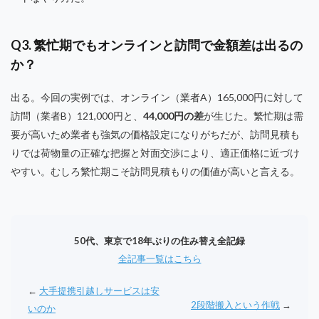
Q3. 繁忙期でもオンラインと訪問で金額差は出るの
か？
出る。今回の実例では、オンライン（業者A）165,000円に対して
訪問（業者B）121,000円と、
44,000円の差
が生じた。繁忙期は需
要が高いため業者も強気の価格設定になりがちだが、訪問見積も
りでは荷物量の正確な把握と対面交渉により、適正価格に近づけ
やすい。むしろ繁忙期こそ訪問見積もりの価値が高いと言える。
50代、東京で18年ぶりの住み替え全記録
全記事一覧はこちら
←
大手提携引越しサービスは安
2段階搬入という作戦
→
いのか