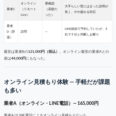
オンライン
要確認
大手らしい型にはまった説明が
業者C
（リモート
（高額だ
長く、やや疲れる対応
Live）
った）
業者
LINE経由で予約していたが、3
D（辞
訪問
—
社で十分と判断しお断り
退）
最安は業者Bの
121,000円（税込）
。オンライン最安の業者Aとの
差は
44,000円
にもなった。
オンライン見積もり体験 — 手軽だが課題
も多い
業者A（オンライン・LINE電話）— 165,000円
業者AはLINE電話によるオンライン見積もりだった。