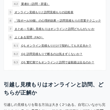
4.2
業者D（訪問・辞退）
5
オンライン見積もりと訪問見積もりの比較表
6
「段ボール50個」の心理的効果 — 訪問見積もりの営業テクニック
7
まとめ — 引越し見積もりはオンラインと訪問どちらがいいか
8
よくある質問（FAQ）
8.1
Q1. オンライン見積もりだけで契約しても大丈夫か？
8.2
Q2. 訪問見積もりで断るのは気まずくないか？
8.3
Q3. 繁忙期でもオンラインと訪問で金額差は出るのか？
引越し見積もりはオンラインと訪問、ど
ちらが正解か
引越しの見積もりを取る方法は大きく2つある。自宅にいながら完