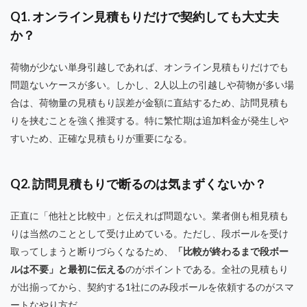
Q1. オンライン見積もりだけで契約しても大丈夫
か？
荷物が少ない単身引越しであれば、オンライン見積もりだけでも
問題ないケースが多い。しかし、2人以上の引越しや荷物が多い場
合は、荷物量の見積もり誤差が金額に直結するため、訪問見積も
りを挟むことを強く推奨する。特に繁忙期は追加料金が発生しや
すいため、正確な見積もりが重要になる。
Q2. 訪問見積もりで断るのは気まずくないか？
正直に「他社と比較中」と伝えれば問題ない。業者側も相見積も
りは当然のこととして受け止めている。ただし、段ボールを受け
取ってしまうと断りづらくなるため、
「比較が終わるまで段ボー
ルは不要」と最初に伝える
のがポイントである。全社の見積もり
が出揃ってから、契約する1社にのみ段ボールを依頼するのがスマ
ートなやり方だ。