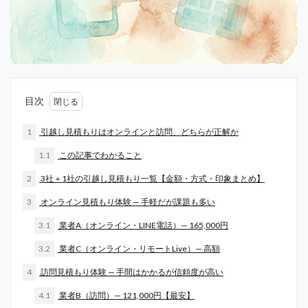
目次
1
引越し見積もりはオンラインと訪問、どちらが正解か
1.1
この記事でわかること
2
3社＋1社の引越し見積もり一覧【金額・方式・印象まとめ】
3
オンライン見積もり体験 — 手軽だが課題も多い
3.1
業者A（オンライン・LINE電話）— 165,000円
3.2
業者C（オンライン・リモートLive）— 高額
4
訪問見積もり体験 — 手間はかかるが信頼度が高い
4.1
業者B（訪問）— 121,000円【最安】