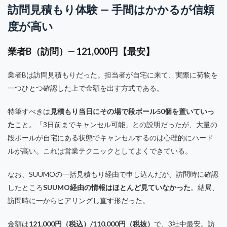
訪問見積もり体験 — 手間はかかるが信頼
度が高い
業者B（訪問）— 121,000円【最安】
業者Bは訪問見積もりだった。担当者が自宅に来て、実際に荷物を
一つひとつ確認した上で金額を出す方式である。
特筆すべきは
見積もり当日にその場で段ボール50個を置いていっ
た
こと。「3日前までキャンセル可能」との説明だったが、大量の
段ボールが自宅にある状態でキャンセルするのは心理的にハード
ルが高い。これは営業テクニックとしてよくできている。
なお、SUUMOの一括見積もり経由で申し込んだが、訪問時に確認
したところ
SUUMO経由の情報はほとんど見ていなかった
。結局、
訪問時に一からヒアリングし直す形だった。
金額は
121,000円（税込）/110,000円（税抜）
で、3社中最安。訪