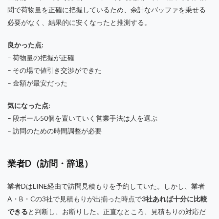
問で荷物量を正確に把握しているため、余計なバッファを乗せる
必要がなく、結果的に安くなったと推測する。
良かった点:
– 荷物量の把握が正確
– その場で値引き交渉ができた
– 金額が最安だった
気になった点:
– 段ボール50個を置いていく営業手法は人を選ぶ
– 訪問のための時間調整が必要
業者D（訪問・辞退）
業者DはLINE経由で訪問見積もりを予約していた。しかし、業者
A・B・Cの3社で見積もりが出揃った時点で
3社あれば十分に比較
できる
と判断し、お断りした。正直なところ、見積もりの対応だ