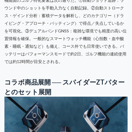
機能面のゴルフ特化要素は次の通りだ。①自動ショット追跡：ラ
ウンド中のショットを手動入力なく自動記録。②自動ストローク
ス・ゲインド分析：蓄積データを解析し、どのカテゴリー（ドラ
イビング・アプローチ・パッティング）で得点／失点しているか
を可視化。③デュアルバンドGNSS：複雑な環境でも精度の高い位
置情報を確保。一般的なスマートウォッチ機能（心拍数・血中酸
素・睡眠・通知など）も備え、コース外でも日常使いできる。バ
ッテリーはパフォーマンスモードで約2日、ゴルフ機能の連続使用
では約12時間が目安とされる。
コラボ商品展開 ── スパイダーZTパター
とのセット展開