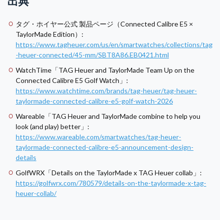
出典
タグ・ホイヤー公式 製品ページ（Connected Calibre E5 ×
TaylorMade Edition）:
https://www.tagheuer.com/us/en/smartwatches/collections/tag
-heuer-connected/45-mm/SBT8A86.EB0421.html
WatchTime「TAG Heuer and TaylorMade Team Up on the
Connected Calibre E5 Golf Watch」:
https://www.watchtime.com/brands/tag-heuer/tag-heuer-
taylormade-connected-calibre-e5-golf-watch-2026
Wareable「TAG Heuer and TaylorMade combine to help you
look (and play) better」:
https://www.wareable.com/smartwatches/tag-heuer-
taylormade-connected-calibre-e5-announcement-design-
details
GolfWRX「Details on the TaylorMade x TAG Heuer collab」:
https://golfwrx.com/780579/details-on-the-taylormade-x-tag-
heuer-collab/