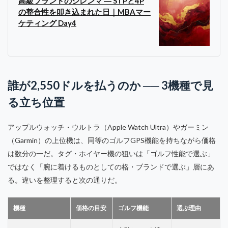
高級ブランドのジレンマ ― STPと4P
の整合性を叩き込まれた日｜MBAマー
ケティング Day4
誰が2,550ドルを払うのか ── 3機種で見
る立ち位置
アップルウォッチ・ウルトラ（Apple Watch Ultra）やガーミン
（Garmin）の上位機は、同等のゴルフGPS機能を持ちながら価格
は数分の一だ。タグ・ホイヤー機の狙いは「ゴルフ性能で選ぶ」
ではなく「腕に着けるものとしての格・ブランドで選ぶ」層にあ
る。違いを整理すると次の通りだ。
機種
価格の目安
ゴルフ機能
選ぶ理由