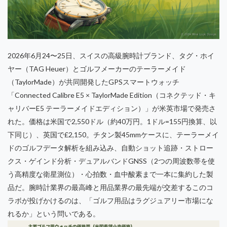
2026年6月24〜25日、スイスの高級腕時計ブランド、タグ・ホイ
ヤー（TAG Heuer）とゴルフメーカーのテーラーメイド
（TaylorMade）が共同開発したGPSスマートウォッチ
「Connected Calibre E5 × TaylorMade Edition（コネクテッド・キ
ャリバーE5 テーラーメイドエディション）」が米英市場で発売さ
れた。価格は米国で2,550ドル（約40万円。1ドル=155円換算、以
下同じ）、英国で£2,150。チタン製45mmケースに、テーラーメイ
ドのゴルフデータ解析を組み込み、自動ショット追跡・ストロー
クス・ゲインド分析・デュアルバンドGNSS（2つの周波数帯を使
う高精度な衛星測位）・心拍数・血中酸素まで一本に集約した製
品だ。腕時計業界の最高峰と用品業界の最先端が交差するこのコ
ラボが投げかけるのは、「ゴルフ用品はラグジュアリー市場にな
れるか」という問いである。