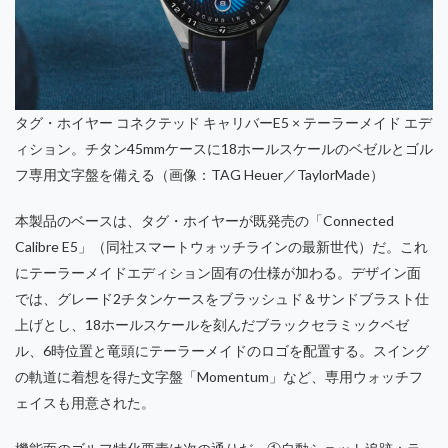
タグ・ホイヤー コネクテッド キャリバーE5 × テーラーメイド エデ
ィション。チタン45mmケースに18ホールスケールのベゼルとゴル
フ専用文字盤を備える（画像：TAG Heuer／TaylorMade）
本製品のベースは、タグ・ホイヤーが既発売の「Connected
Calibre E5」（同社スマートウォッチラインの最新世代）だ。これ
にテーラーメイドエディション固有の仕様が加わる。デザイン面
では、グレード2チタンケースをブラッシュド＆サンドブラスト仕
上げとし、18ホールスケールを刻んだブラックセラミックベゼ
ル、6時位置と竜頭にテーラーメイドのロゴを配置する。スイング
の軌道に着想を得た文字盤「Momentum」など、専用ウォッチフ
ェイスも用意された。