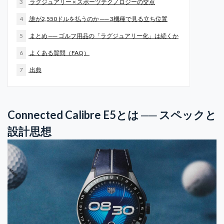
3
ラグジュアリー × スポーツテクノロジーの交点
4
誰が2,550ドルを払うのか ── 3機種で見る立ち位置
5
まとめ ── ゴルフ用品の「ラグジュアリー化」は続くか
6
よくある質問（FAQ）
7
出典
Connected Calibre E5とは ── スペックと
設計思想