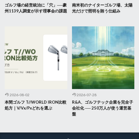
ゴルフ場の経営統治に「穴」──豪
南米初のナイターゴルフ場、太陽
州1139人調査が示す理事会の課題
光だけで照明を賄う仕組み
2026-08-02
2026-07-28
本間ゴルフ T//WORLD IRON比較
R&A、ゴルフテック企業を完全子
処方｜V/Vx/Pxどれを選ぶ
会社化 ── 250万人が使う運営基
盤