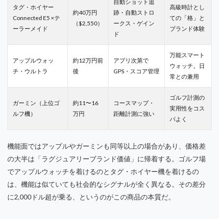
自動ショット追
タグ・ホイヤー
高級時計とし
約40万円
跡・自動ストロ
Connected E5 ×テ
ての「格」と
（$2,550）
ークス・ゲイン
ーラーメイド
ブランド体験
ド
万能スマート
アップルウォッ
約12万円前
アプリ次第で
ウォッチ。日
チ・ウルトラ
後
GPS・スコア管理
常との兼用
ゴルフ計測の
ガーミン（上位ゴ
約11〜16
コースマップ・
実用性をコス
ルフ機）
万円
距離計測に強い
パよく
機能面ではアップルやガーミンも同等以上の場合があり、価格差
の大半は「ラグジュアリーブランド価値」に帰着する。ゴルフ場
でアップルウォッチを着けるのとタグ・ホイヤー機を着けるの
は、機能は似ていても社会的なシグナルが全く異なる。その差分
に2,000ドル超が乗る、というのがこの商品の本質だ。