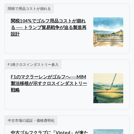
関税で用品コストが崩れる
関税104%でゴルフ用品コストが崩れ
る ── トランプ貿易戦争が迫る製造再
設計
F1発クロスインダストリー参入
F1のマクラーレンがゴルフへ──MIM
製法移植が示すクロスインダストリー
戦略
中古市場の認証・価格透明化
中古ゴルフクラブに「Vinted」が来た