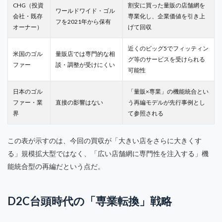
CHG（投資
割安に買った量販の店舗網を
ワールドワイド・ゴル
会社・既存
専業化し、企業価値を引き上
フを2021年から保有
オーナー）
げて回収
近くのビッグ5でフィッティン
米国のゴル
量販店では専門的な相
グ等のサービスを受けられる
ファー
談・調整が受けにくい
可能性
日本のゴル
「量販×専業」の機能統合とい
ファー・業
直接の影響はない
う再編モデルが先行事例とし
界
て参照される
この表が示すのは、今回の買収が「大きい店をさらに大きくす
る」規模拡大型ではなく、「広い店舗網に専門性を注入する」機
能統合型の再編だという点だ。
D2C台頭時代の「専業転換」戦略