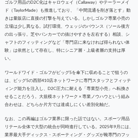
ゴルフ用品のD2C化はキャロウェイ（Callaway）やテーラーメイ
ド（TaylorMade）も推進しており、「中間流通を削ぎ落とす」動
きは量販店に直接の打撃を与えている。しかしゴルフ専業小売の
立場は少し異なる。試打環境、ウェッジのバウンス（ソール後方
の出っ張り。芝やバンカーでの抜けやすさを左右する）相談、シ
ャフトのフィッティングなど「専門店に来なければ得られない体
験」は依然として存在し、特にシニア層・上級者層の支持は厚
い。
ワールドワイド・ゴルフがビッグ5を傘下に収めることで狙うの
は、ビッグ5の西部410店ネットワークに専門スタッフとフィッテ
ィング能力を注入し、D2C圧力に耐える「専業型小売」へ転換さ
せることだろう。大規模ネットワーク × 専業ノウハウという組み
合わせは、どちらか片方では達成しにくい差別化軸だ。
なお、この再編はゴルフ業界に限った話ではない。スポーツ用品
リテール全体で大型の統合が同時進行している。2025年9月には、
業界最大手ディックス・スポーティング・グッズが靴専門のフッ