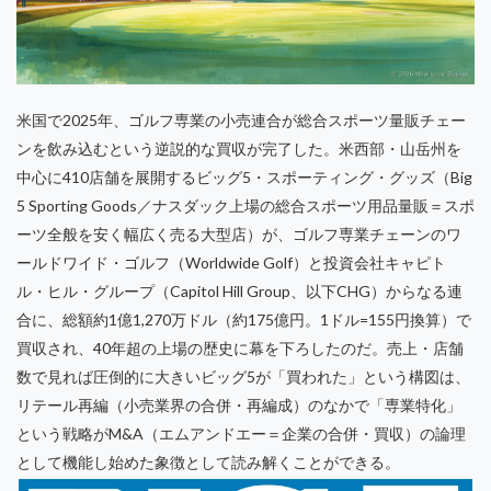
米国で2025年、ゴルフ専業の小売連合が総合スポーツ量販チェー
ンを飲み込むという逆説的な買収が完了した。米西部・山岳州を
中心に410店舗を展開するビッグ5・スポーティング・グッズ（Big
5 Sporting Goods／ナスダック上場の総合スポーツ用品量販＝スポ
ーツ全般を安く幅広く売る大型店）が、ゴルフ専業チェーンのワ
ールドワイド・ゴルフ（Worldwide Golf）と投資会社キャピト
ル・ヒル・グループ（Capitol Hill Group、以下CHG）からなる連
合に、総額約1億1,270万ドル（約175億円。1ドル=155円換算）で
買収され、40年超の上場の歴史に幕を下ろしたのだ。売上・店舗
数で見れば圧倒的に大きいビッグ5が「買われた」という構図は、
リテール再編（小売業界の合併・再編成）のなかで「専業特化」
という戦略がM&A（エムアンドエー＝企業の合併・買収）の論理
として機能し始めた象徴として読み解くことができる。