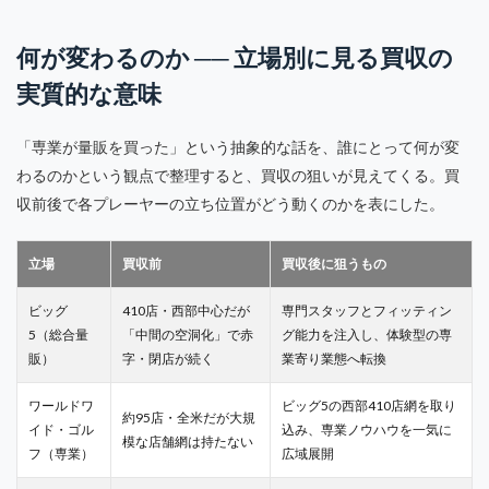
何が変わるのか ── 立場別に見る買収の
実質的な意味
「専業が量販を買った」という抽象的な話を、誰にとって何が変
わるのかという観点で整理すると、買収の狙いが見えてくる。買
収前後で各プレーヤーの立ち位置がどう動くのかを表にした。
立場
買収前
買収後に狙うもの
ビッグ
410店・西部中心だが
専門スタッフとフィッティン
5（総合量
「中間の空洞化」で赤
グ能力を注入し、体験型の専
販）
字・閉店が続く
業寄り業態へ転換
ワールドワ
ビッグ5の西部410店網を取り
約95店・全米だが大規
イド・ゴル
込み、専業ノウハウを一気に
模な店舗網は持たない
フ（専業）
広域展開