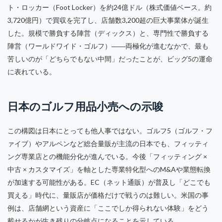
ト・ロッカー（Foot Locker）を約24億ドル（株式価値ベース。約
3,720億円）で買収を完了し、店舗数3,200超の巨大事業体が誕生
した。規模で勝負する陣営（ディックス）と、専門性で勝負する
陣営（ワールドワイド・ゴルフ）――両極化が進むなかで、最も
苦しいのが「どちらでもない中間」だったことが、ビッグ5の運命
に表れている。
日本のゴルフ用品小売への示唆
この構図は日本にとっても他人事ではない。ゴルフ5（ゴルフ・フ
ァイブ）やアルペンなど総合量販が主流の日本でも、フィッティ
ング専業店との機能分化が進んでいる。今後「フィッティング ×
中古 × カスタマイズ」を軸とした専業特化型へのM&Aや業態転換
が加速する可能性がある。EC（ネット通販）が普及し「どこでも
買える」時代に、量販店が価格だけで戦うのは難しい。米国の事
例は、店舗網という資産に「ここでしか得られない体験」をどう
載せるかが生き残りの分岐点になることを示している。