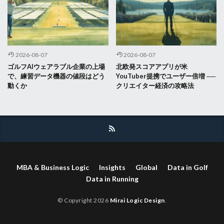
2026-08-07
2026-08-07
ゴルフAIウェアラブル企業の上場
北欧発スコアアプリが米
で、練習データ機器の値段はどう
YouTuber提携でユーザー倍増 ──
動くか
クリエイター経済の攻略法
MBA & Business Logic
Insights
Global
Data in Golf
Data in Running
© Copyright 2026
Mirai Logic Design
.