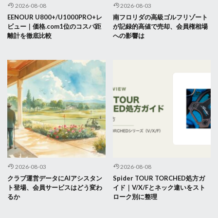
2026-08-08
2026-08-03
EENOUR U800+/U1000PRO+レ
南フロリダの高級ゴルフリゾート
ビュー｜価格.com1位のコスパ距
が記録的高値で売却、会員権相場
離計を徹底比較
への影響は
2026-08-03
2026-08-08
クラブ運営データにAIアシスタン
Spider TOUR TORCHED処方ガ
ト登場、会員サービスはどう変わ
イド｜V/X/Fとネック違いをスト
るか
ローク別に整理