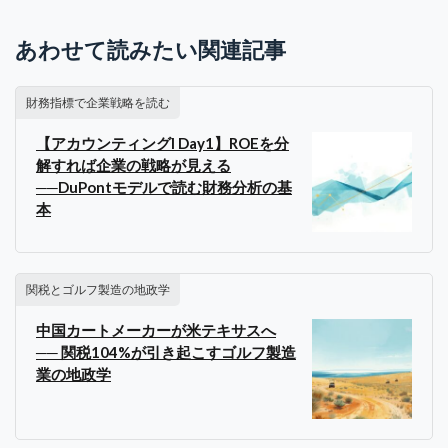
あわせて読みたい関連記事
財務指標で企業戦略を読む
【アカウンティングI Day1】ROEを分
解すれば企業の戦略が見える
──DuPontモデルで読む財務分析の基
本
関税とゴルフ製造の地政学
中国カートメーカーが米テキサスへ
── 関税104%が引き起こすゴルフ製造
業の地政学