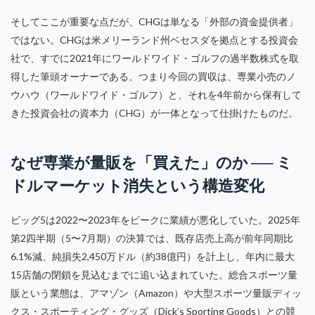
そしてここが重要な点だが、CHGは単なる「外部の資金提供者」
ではない。CHGは米メリーランド州ベセスダを拠点とする投資会
社で、すでに2021年にワールドワイド・ゴルフの過半数株式を取
得した筆頭オーナーである。つまり今回の買収は、専業小売のノ
ウハウ（ワールドワイド・ゴルフ）と、それを4年前から保有して
きた投資会社の資本力（CHG）が一体となって仕掛けたものだ。
なぜ専業が量販を「買えた」のか ── ミ
ドルマーケット消失という構造変化
ビッグ5は2022〜2023年をピークに業績が悪化していた。2025年
第2四半期（5〜7月期）の決算では、既存店売上高が前年同期比
6.1%減、純損失2,450万ドル（約38億円）を計上し、年内に最大
15店舗の閉鎖を見込むまでに追い込まれていた。総合スポーツ量
販という業態は、アマゾン（Amazon）や大型スポーツ量販ディッ
クス・スポーティング・グッズ（Dick’s Sporting Goods）との競