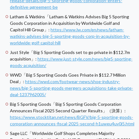
release-details/big-5-sporting-goods-corporation-enters-
definitive-agreement-be
Latham & Watkins「Latham & Watkins Advises Big 5 Sporting
Goods Corporation in Acquisition by Worldwide Golf and
Capitol Hill Group」:
https://www.lw.com/en/news/latham-
watkins-advises-big-5-sporting-goods-corp-in-acquisition-by-
worldwide-golf-capitol-hill
Just Style「Big 5 Sporting Goods set to go private in $112.7m
acquisition」:
https://www.just-style.com/news/big5-sporting-
goods-acquisition/
WWD「Big 5 Sporting Goods Goes Private in $112.7 Million
Deal」:
https://wwd.com/footwear-news/shoe-industry-
news/big-5-sporting-goods-mergers-acquisitions-take-private-
deal-1237962005/
Big 5 Sporting Goods「Big 5 Sporting Goods Corporation
Announces Fiscal 2025 Second Quarter Results」（決算）:
https://www.stocktitan.net/news/BGFV/big-5-sporting-goods-
corporation-announces-fiscal-2025-second-h1uweu4uv0i5.html
Sage LLC「Worldwide Golf Shops Completes Majority