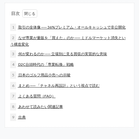
目次
1
取引の全体像 ── 36%プレミアム・オールキャッシュで非公開化
2
なぜ専業が量販を「買えた」のか ── ミドルマーケット消失とい
う構造変化
3
何が変わるのか ── 立場別に見る買収の実質的な意味
4
D2C台頭時代の「専業転換」戦略
5
日本のゴルフ用品小売への示唆
6
まとめ ── 「チャネル再設計」という視点で読む
7
よくある質問（FAQ）
8
あわせて読みたい関連記事
9
出典