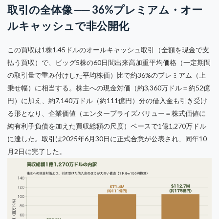
取引の全体像 ── 36%プレミアム・オー
ルキャッシュで非公開化
この買収は1株1.45ドルのオールキャッシュ取引（全額を現金で支
払う買収）で、ビッグ5株の60日間出来高加重平均価格（一定期間
の取引量で重み付けした平均株価）比で約36%のプレミアム（上
乗せ幅）に相当する。株主への現金対価（約3,360万ドル＝約52億
円）に加え、約7,140万ドル（約111億円）分の借入金も引き受け
る形となり、企業価値（エンタープライズバリュー＝株式価値に
純有利子負債を加えた買収総額の尺度）ベースで1億1,270万ドル
に達した。取引は2025年6月30日に正式合意が公表され、同年10
月2日に完了した。