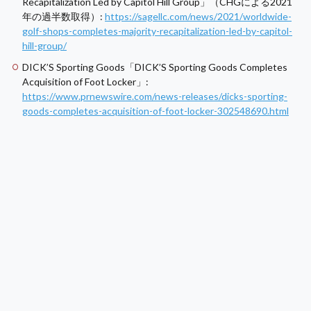
Recapitalization Led by Capitol Hill Group」（CHGによる2021
年の過半数取得）:
https://sagellc.com/news/2021/worldwide-
golf-shops-completes-majority-recapitalization-led-by-capitol-
hill-group/
DICK’S Sporting Goods「DICK’S Sporting Goods Completes
Acquisition of Foot Locker」:
https://www.prnewswire.com/news-releases/dicks-sporting-
goods-completes-acquisition-of-foot-locker-302548690.html