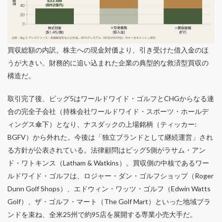
買収総額の内訳。株主への現金対価より、引き受けた借入金のほ
うが大きい。財務的に追い込まれた企業の典型的な救済型買収の
構造だ。
取引完了後、ビッグ5はワールドワイド・ゴルフとCHGからなる連
合の完全子会社（持株会社ワールドワイド・スポーツ・ホールデ
ィングス傘下）となり、ナスダックの上場銘柄（ティッカー:
BGFV）から外れた。今後は「独立ブランドとして継続運営」され
る方針が公表されている。法律顧問はビッグ5側がラサム・アン
ド・ワトキンス（Latham & Watkins）。買収側の中核であるワー
ルドワイド・ゴルフは、ロジャー・ダン・ゴルフショップ（Roger
Dunn Golf Shops）、エドウィン・ワッツ・ゴルフ（Edwin Watts
Golf）、ザ・ゴルフ・マート（The Golf Mart）といった地域ブラ
ンドを束ね、全米25州で約95店を展開する専業小売大手だ。