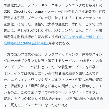
争激化に加え、フィットネス・ゴルフ・ランニングなど各分野の
D2C（Direct to Consumer＝メーカーが小売を介さず消費者へ直接
販売する形態）ブランドの台頭に挟まれる「ミドルマーケットの
空洞化」に陥った。価格では大手や直販に、専門サービスでは専
業店に、それぞれ劣後しやすいポジションだ。なお、こうした業
績悪化を財務指標から読み解く視点は
ROEをデュポン分解して企
業戦略を読むMBA会計の解説
も参考になる。
一方でゴルフ専業小売は、クラブフィッティング（体格やスイン
グに合わせてクラブを調整・選定するサービス）・修理・カスタ
マイズ・ブランドの試打といった「体験型サービス」を武器に、
オンラインでは代替しにくい高付加価値の顧客を囲い込んでき
た。エドウィン・ワッツやザ・ゴルフ・マートが持つ本当の資産
は、店舗数より「専門知識と顧客との関係」という棚卸ししにく
いものだ。この専業ノウハウを持つワールドワイド・ゴルフと、
資本力を持つCHGという組み合わせが、財務的に弱った総合量販
を「買える」プレーヤーになったといえる。