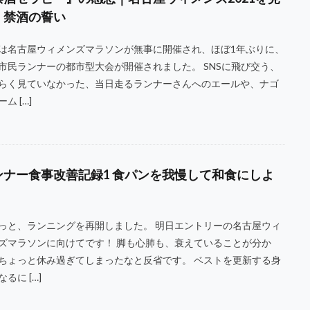
、禁酒の誓い
は名古屋ウィメンズマラソンが無事に開催され、ほぼ1年ぶりに、
市民ランナーの都市型大会が開催されました。 SNSに飛び交う、
らく見ていなかった、当日走るランナーさんへのエールや、ナゴ
ム […]
ンナー食事改善記録1 食パンを我慢して和食にしよ
っと、ランニングを再開しました。 明日エントリーの名古屋ウィ
ズマラソンに向けてです！ 脚も心肺も、衰えていることが分か
ちょっと休み過ぎてしまったなと反省です。 ベストを更新する身
るに […]