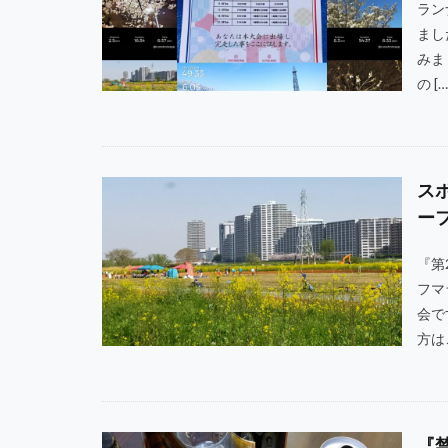
ラン
まし
みま
の […
ス
ー
『第
フマ
会で
方はこ
『