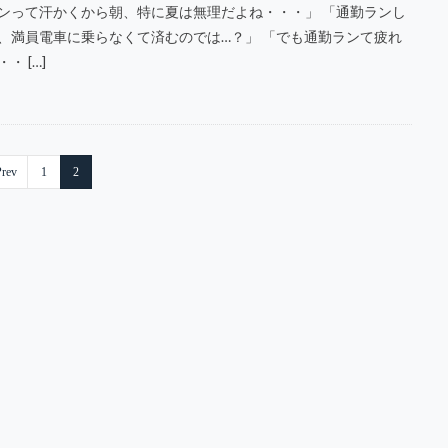
ンって汗かくから朝、特に夏は無理だよね・・・」 「通勤ランし
、満員電車に乗らなくて済むのでは…？」 「でも通勤ランて疲れ
・ […]
rev
1
2