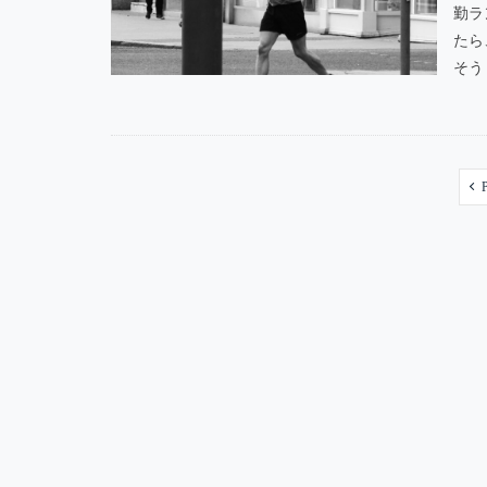
勤ラ
たら
そう・
P