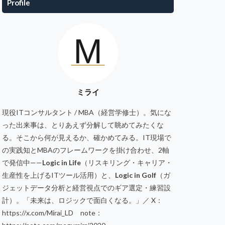
Profile
ミライ
現役ITコンサルタント / MBA（経営学修士）。気にな
った出来事は、とりあえず分解して眺めてみたくな
る。そこから何が見えるか、確かめてみる。IT現場で
の実践知とMBAのフレームワークを掛け合わせ、2軸
で発信中——
Logic in Life
（リスキリング・キャリア・
生産性を上げるITツール活用）と、
Logic in Golf
（ガ
ジェットデータ分析と経営視点でのギア選定・練習設
計）。「未来は、ロジックで面白くなる。」／ X：
https://x.com/Mirai_LD note：