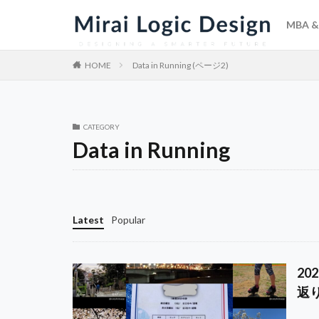
MBA & 
HOME
Data in Running (ページ2)
CATEGORY
Data in Running
Latest
Popular
2
返