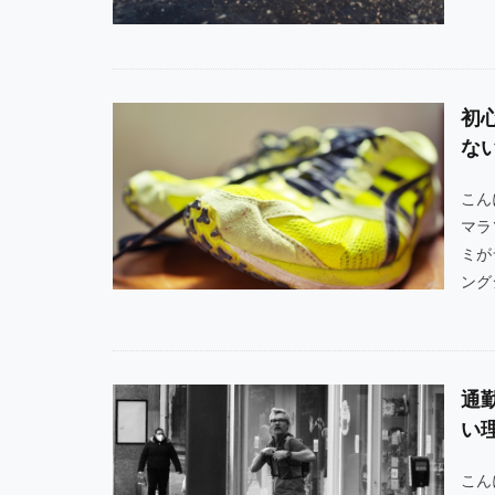
初
な
こん
マラ
ミが
ングシ
通
い
こん