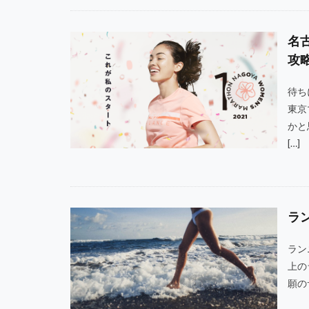
名
攻
待ち
東京
かと
[…]
ラ
ラン
上の
願の