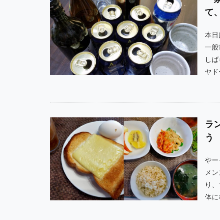
て
本日
一般
しば
ヤドー
ラ
う
やー
メン
り、
体にな