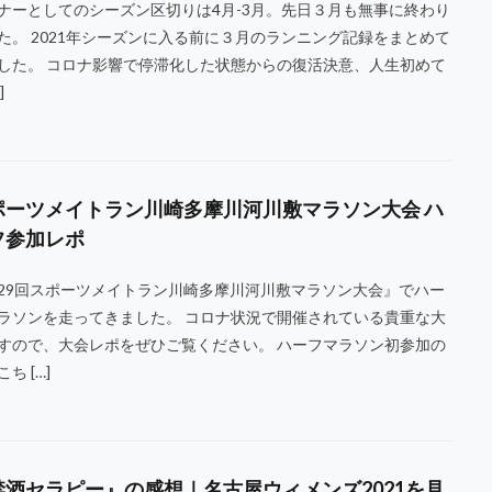
ナーとしてのシーズン区切りは4月-3月。先日３月も無事に終わり
た。 2021年シーズンに入る前に３月のランニング記録をまとめて
した。 コロナ影響で停滞化した状態からの復活決意、人生初めて
]
ポーツメイトラン川崎多摩川河川敷マラソン大会 ハ
フ参加レポ
29回スポーツメイトラン川崎多摩川河川敷マラソン大会』でハー
ラソンを走ってきました。 コロナ状況で開催されている貴重な大
すので、大会レポをぜひご覧ください。 ハーフマラソン初参加の
ち […]
禁酒セラピー』の感想｜名古屋ウィメンズ2021を見