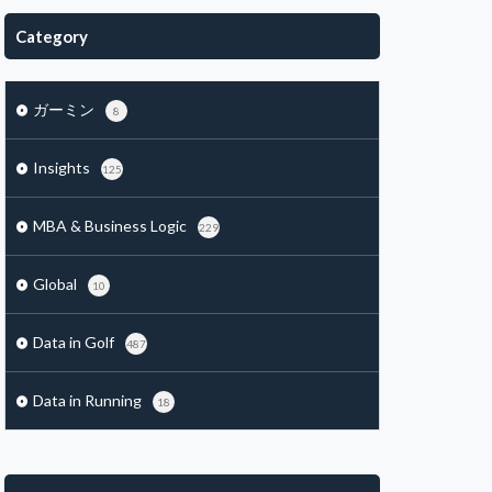
Category
ガーミン
8
Insights
125
MBA & Business Logic
229
Global
10
Data in Golf
487
Data in Running
18