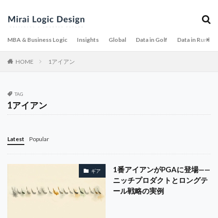
サブスク
サブスクリプション
サンクコスト
サービスの4特徴
サービスの複製
サービスマネジメント
サービス・トライアングル
MBA & Business Logic
Insights
Global
Data in Golf
Data in Runnin
サービス・ドミナント・ロジック
HOME
1アイアン
サービス・プロフィット・チェーン
サービス設計
サービタイゼーション
ゴルフ市場
TAG
ゴルフ場レビュー
シナリオ分析
ゴルフウェア
1アイアン
ケーススタディ
コスト
コスト削減
コスト構造
コブラ
コミットメント
Latest
Popular
コミュニケーション
コンプライアンス
コースマネジメント
コース紹介
ゴルフ
ゴルフ 100切り
ゴルフGPS
1番アイアンがPGAに登場——
ゴルフウォッチ
ギア
ニッチプロダクトとロングテ
ゴルフ場
ゴルフギア
ゴルフクラブ
ール戦略の実例
ゴルフツーリズム
ゴルフテック
ゴルフデータ分析
ゴルフトレンド
ゴルフニュース2026