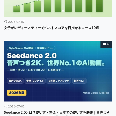
キャッシュフロー計算書
オペレーション透明化
オンボーディング
オンライン
オンライン内見
2026-07-07
オーガスタ
オーナー
オープンソース
女子がレディースティーでベストスコアを目指せるコース10選
カスタマージャーニー
ガジェット
ガバナンス
ガーミン
キャズム理論
キャッシュフロー
AI
キャリア
オペレーショナルリスク
キャリアアンカー
キャリアデザイン
キャリアパス
キャリア戦略
キャリア理論
キャロウェイ
キャンセル
キーガン
ギア
クラブセッティング
クリステンセン
クリティカル・シンキング
クリングAI
オペレーション
オフィスチェア
ZARA
アロニミンク
ZOPA
Z世代
あやめコース
2026-07-02
おすすめコース
お金の話し
さばき
Seedance 2.0とは？使い方・料金・日本での使い方を解説｜音声つき
ふるさと納税 ゴルフ
まとめ
みずえGOLFガーデン