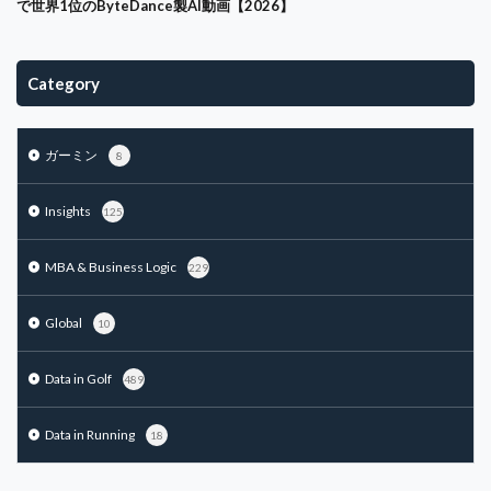
で世界1位のByteDance製AI動画【2026】
アカウンティング
アコーディア
アニメ
アルゴリズム
アンゾフ
エーススポーツプラザ市川
Category
イシュー
イノベーション
インクルージョン
インターネット
インテグリティ
インドアゴルフ
ガーミン
8
インフラエンジニア
ウェアラブル
エアコン
エコシステム
エンゲージメント
エンタープライズ
Insights
125
エンパワーメント
エージェンシー問題
鶴舞カントリー倶楽部
MBA & Business Logic
229
検索
Global
10
Data in Golf
489
Data in Running
18