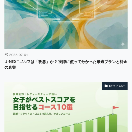
Value Co-creation
Value Line
Veo
Vicious Cycle
virtual teams
Virtuous Cycle
VRIO
VRIOフレームワーク
WACC
WiFi
women's ekiden
women's golf
WordPress
SVM
SUUMO
WOWOW
Service Triangle
S70
SaaS
SASE
Satisfaction Mirror
2026-07-01
Scheffler
Scratch
SDL
Seedance
U-NEXTゴルフは「改悪」か？ 実際に使って分かった最適プランと料金
の真実
self-awareness
Service Design
Service Management
Service Profit Chain
Service Replication
Service-Dominant Logic
Data in Golf
subsclife
Seven-Day Countdown
Singapore
Smartwatch
So What
SOP
Sora
SOX法
SPA
SPC
stereotype threat
STP
STP分析
Strategy
Sub 70
WorkplaceAutomation
YouTube
クレジット