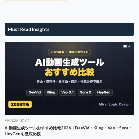
ゴルフネットワーク
ゴルフファッション
ゴルフボール
ゴルフルール
ゴルフ中継
ゴルフ人口
シェブロン選手権
Must Read Insights
シミュレーションゴルフ
グローバルガバナンス
データ分析
ダナン
チームマネジメント
AI
テキストから動画
テクノベート・シンキング
テッセイ
テレワーク
テーラーメイド
デジタルマーケティング
デスク環境
デメリット
デュポン分析
データガバナンス
データサイエンス
トップトレーサー
ダイエット
トラブル
トレンド
トレードオフ
ドライバー
ドラコン
ドラッカー
ドロップ戦略
ナイキ
ナイトゴルフ
ナショナルチーム
ニッチ戦略
2026-07-02
ニューゴルフプラザ幕張
ネゴシエーション
AI動画生成ツールおすすめ比較2026｜DeeVid・Kling・Veo・Sora・
HeyGenを徹底比較
ダイバーシティ
ターゲティング
シャドーAI