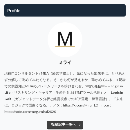
Profile
ミライ
現役ITコンサルタント / MBA（経営学修士）。気になった出来事は、とりあえ
ず分解して眺めてみたくなる。そこから何が見えるか、確かめてみる。IT現場
での実践知とMBAのフレームワークを掛け合わせ、2軸で発信中——
Logic in
Life
（リスキリング・キャリア・生産性を上げるITツール活用）と、
Logic in
Golf
（ガジェットデータ分析と経営視点でのギア選定・練習設計）。「未来
は、ロジックで面白くなる。」／ X：https://x.com/Mirai_LD note：
https://note.com/megumirai2020
投稿記事一覧へ