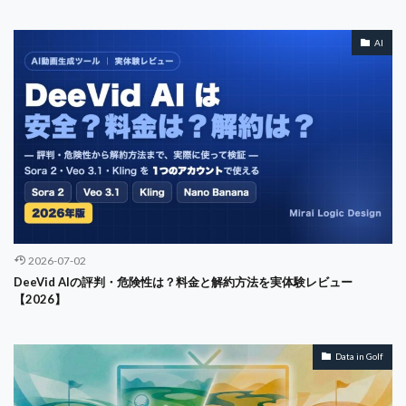
ステークホルダー
シューズ
ショートコース
AI
ジモティー
ジョハリの窓
ジョン・ラーム
スイング解析
スイング計測
スカパー
スキャンダル
スコア
スコアアップ
スターツ
スタートアップ
ストリートウェア
ソロゴルフ
スポーツビジネス
スマートウォッチ
スマートグラス
スリクソン
スループレー
スーパーホテル
セキュリティ
セグメンテーション
セブンデイ・カウントダウン
セルフケア
2026-07-02
セレクトショップ
セレブマーケ
セールスフォース
DeeVid AIの評判・危険性は？料金と解約方法を実体験レビュー
ゼクシオ
グロービス
クレジットカード
S50
【2026】
USGA
Takomo
team management
TGL
TOEIC
Topgolf
TQM
Trade-offs
Data in Golf
Transition Diagram
Transparency
Troon
Trust
Turnover Rate
U-NEXT
UX
SUV