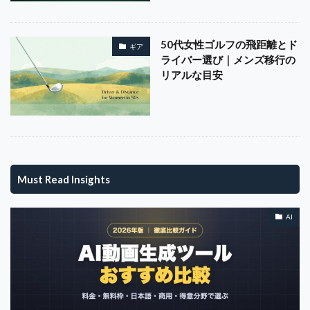
ナイトゴルフ
ナショナルチーム
ニッチ戦略
ニューゴルフプラザ幕張
ネゴシエーション
50代女性ゴルフの飛距離とド
ギア
ダイバーシティ
ターゲティング
シャドーAI
ライバー選び｜メンズ移行の
リアルな目安
ステークホルダー
シューズ
ショートコース
ジモティー
ジョハリの窓
ジョン・ラーム
スイング解析
スイング計測
スカパー
スキャンダル
スコア
スコアアップ
スターツ
スタートアップ
ストリートウェア
ソロゴルフ
Must Read Insights
スポーツビジネス
スマートウォッチ
スマートグラス
スリクソン
スループレー
AI
スーパーホテル
セキュリティ
セグメンテーション
セブンデイ・カウントダウン
セルフケア
セレクトショップ
セレブマーケ
セールスフォース
ゼクシオ
グロービス
クレジットカード
S70
USGA
Takomo
team management
TGL