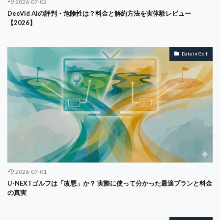
2026-07-02
SPA
SPC
stereotype threat
STP
DeeVid AIの評判・危険性は？料金と解約方法を実体験レビュー
【2026】
STP分析
Strategy
Sub 70
WorkplaceAutomation
YouTube
クレジット
Data in Golf
キャッシュフロー計算書
オペレーション透明化
オンボーディング
オンライン
オンライン内見
オーガスタ
オーナー
オープンソース
カスタマージャーニー
ガジェット
ガバナンス
ガーミン
キャズム理論
キャッシュフロー
キャリア
オペレーショナルリスク
キャリアアンカー
キャリアデザイン
キャリアパス
キャリア戦略
キャリア理論
キャロウェイ
2026-07-01
キャンセル
キーガン
ギア
U-NEXTゴルフは「改悪」か？ 実際に使って分かった最適プランと料金
クラブセッティング
クリステンセン
の真実
クリティカル・シンキング
クリングAI
オペレーション
オフィスチェア
ZARA