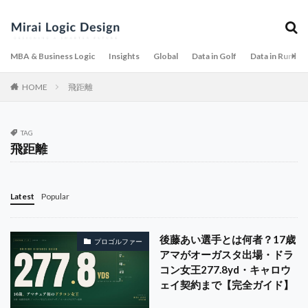
ゴルフ場
ゴルフギア
ゴルフクラブ
ゴルフツーリズム
ゴルフテック
ゴルフデータ分析
ゴルフトレンド
ゴルフニュース2026
MBA & Business Logic
Insights
Global
Data in Golf
Data in Runnin
ゴルフネットワーク
ゴルフファッション
HOME
飛距離
ゴルフボール
ゴルフルール
ゴルフ中継
ゴルフ人口
シェブロン選手権
TAG
シミュレーションゴルフ
グローバルガバナンス
飛距離
データ分析
ダナン
チームマネジメント
テキストから動画
テクノベート・シンキング
Latest
Popular
テッセイ
テレワーク
テーラーメイド
デジタルマーケティング
デスク環境
デメリット
後藤あい選手とは何者？17歳
デュポン分析
データガバナンス
データサイエンス
プロゴルファー
アマがオーガスタ出場・ドラ
トップトレーサー
ダイエット
トラブル
コン女王277.8yd・キャロウ
トレンド
トレードオフ
ドライバー
ドラコン
ェイ契約まで【完全ガイド】
ドラッカー
ドロップ戦略
ナイキ