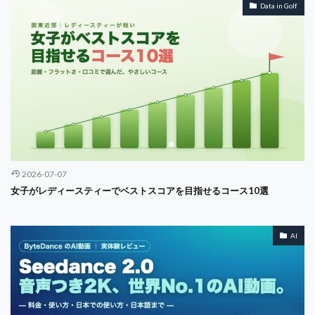
Data in Golf
アロニミンク
ZOPA
Z世代
あやめコース
おすすめコース
お金の話し
さばき
ふるさと納税 ゴルフ
まとめ
みずえGOLFガーデン
アカウンティング
アコーディア
アニメ
アルゴリズム
アンゾフ
エーススポーツプラザ市川
イシュー
イノベーション
インクルージョン
インターネット
インテグリティ
インドアゴルフ
インフラエンジニア
ウェアラブル
エアコン
2026-07-07
エコシステム
エンゲージメント
エンタープライズ
女子がレディースティーでベストスコアを目指せるコース10選
エンパワーメント
エージェンシー問題
鶴舞カントリー倶楽部
AI
検索