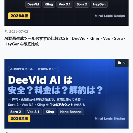
TOEIC
Topgolf
TQM
Trade-offs
Transition Diagram
Transparency
Troon
Trust
Turnover Rate
U-NEXT
UX
SUV
2026-07-02
Value Co-creation
Value Line
Veo
AI動画生成ツールおすすめ比較2026｜DeeVid・Kling・Veo・Sora・
Vicious Cycle
virtual teams
Virtuous Cycle
HeyGenを徹底比較
VRIO
VRIOフレームワーク
WACC
WiFi
women's ekiden
women's golf
WordPress
AI
SVM
SUUMO
WOWOW
Service-Dominant Logic
SaaS
SASE
Satisfaction Mirror
Scheffler
Scratch
SDL
Seedance
self-awareness
Service Design
Service Management
Service Profit Chain
Service Replication
Service Triangle
Seven-Day Countdown
subsclife
Singapore
Smartwatch
So What
SOP
Sora
SOX法