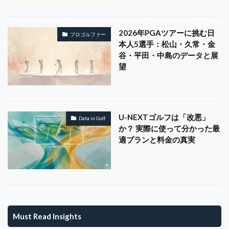
スーパーホテル
セキュリティ
セグメンテーション
セブンデイ・カウントダウン
セルフケア
2026年PGAツアーに挑む日
プロゴルファー
セレクトショップ
セレブマーケ
セールスフォース
本人5選手：松山・久常・金
谷・平田・中島のデータと展
グロービス
クレジットカード
S70
USGA
望
Takomo
team management
TGL
TOEIC
Topgolf
TQM
Trade-offs
Transition Diagram
Transparency
Troon
Trust
Turnover Rate
U-NEXTゴルフは「改悪」
U-NEXT
UX
SUV
Value Co-creation
Data in Golf
か？ 実際に使って分かった最
Value Line
Veo
Vicious Cycle
virtual teams
適プランと料金の真実
Virtuous Cycle
VRIO
VRIOフレームワーク
WACC
WiFi
women's ekiden
women's golf
WordPress
SVM
SUUMO
WOWOW
Service-Dominant Logic
SaaS
SASE
Satisfaction Mirror
Scheffler
Scratch
SDL
Must Read Insights
Seedance
self-awareness
Service Design