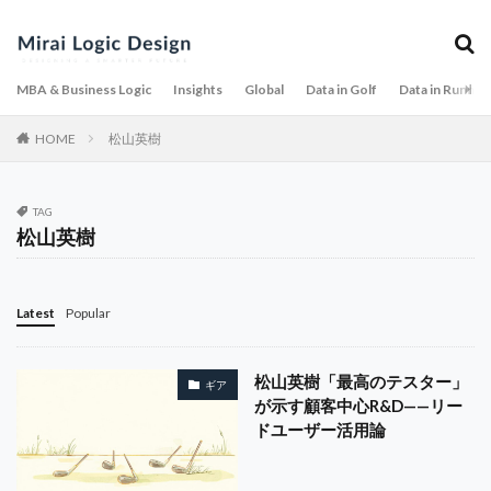
テーラーメイド
デジタルマーケティング
デスク環境
デメリット
デュポン分析
データガバナンス
データ分析
ターゲティング
MBA & Business Logic
Insights
Global
Data in Golf
Data in Runnin
トップトレーサー
トラブル
トレンド
HOME
松山英樹
トレードオフ
ドライバー
ドラコン
ドラッカー
ドロップ戦略
ナイキ
TAG
ナイトゴルフ
ナショナルチーム
ニッチ戦略
松山英樹
ニューゴルフプラザ幕張
ダイエット
ソロゴルフ
シャドーAI
ステークホルダー
シューズ
Latest
Popular
ショートコース
ジモティー
ジョハリの窓
ジョン・ラーム
スイング解析
スイング計測
松山英樹「最高のテスター」
スカパー
スキャンダル
スコア
スコアアップ
ギア
が示す顧客中心R&D——リー
スターツ
スタートアップ
ストリートウェア
ドユーザー活用論
ゼクシオ
スポーツビジネス
スマートウォッチ
スマートグラス
スリクソン
スループレー