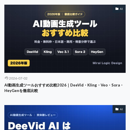
Service Management
Service Profit Chain
AI
Service Replication
Service Triangle
Seven-Day Countdown
subsclife
Singapore
Smartwatch
So What
SOP
Sora
SOX法
SPA
SPC
stereotype threat
STP
STP分析
Strategy
Sub 70
WorkplaceAutomation
YouTube
クレジット
キャッシュフロー計算書
オペレーション透明化
オンボーディング
オンライン
オンライン内見
2026-07-02
オーガスタ
オーナー
オープンソース
AI動画生成ツールおすすめ比較2026｜DeeVid・Kling・Veo・Sora・
HeyGenを徹底比較
カスタマージャーニー
ガジェット
ガバナンス
ガーミン
キャズム理論
キャッシュフロー
AI
キャリア
オペレーショナルリスク
キャリアアンカー
キャリアデザイン
キャリアパス
キャリア戦略
キャリア理論
キャロウェイ