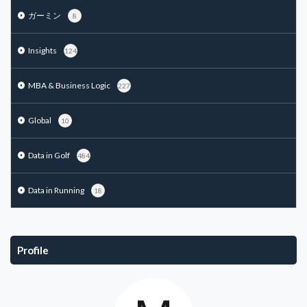
ガーミン
8
Insights
124
MBA & Business Logic
227
Global
10
Data in Golf
484
Data in Running
18
Profile