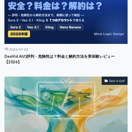
キャンセル
キーガン
ギア
クラブセッティング
クリステンセン
クリティカル・シンキング
クリングAI
オペレーション
オフィスチェア
ZARA
アロニミンク
ZOPA
Z世代
あやめコース
2026-07-02
おすすめコース
お金の話し
さばき
DeeVid AIの評判・危険性は？料金と解約方法を実体験レビュー
ふるさと納税 ゴルフ
まとめ
みずえGOLFガーデン
【2026】
アカウンティング
アコーディア
アニメ
アルゴリズム
アンゾフ
エーススポーツプラザ市川
Data in Golf
イシュー
イノベーション
インクルージョン
インターネット
インテグリティ
インドアゴルフ
インフラエンジニア
ウェアラブル
エアコン
エコシステム
エンゲージメント
エンタープライズ
エンパワーメント
エージェンシー問題
鶴舞カントリー倶楽部