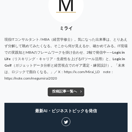
ミライ
現役ITコンサルタント / MBA（経営学修士）。気になった出来事は、とりあえ
ず分解して眺めてみたくなる。そこから何が見えるか、確かめてみる。IT現場
での実践知とMBAのフレームワークを掛け合わせ、2軸で発信中——
Logic in
Life
（リスキリング・キャリア・生産性を上げるITツール活用）と、
Logic in
Golf
（ガジェットデータ分析と経営視点でのギア選定・練習設計）。「未来
は、ロジックで面白くなる。」／ X：https://x.com/Mirai_LD note：
https://note.com/megumirai2020
投稿記事一覧へ
最新AI・ビジネストピックを発信