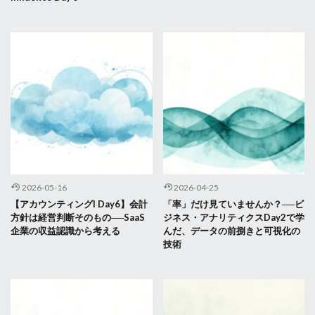
2026-05-16
2026-04-25
【アカウンティングI Day6】会計
「率」だけ見ていませんか？──ビ
方針は経営判断そのもの──SaaS
ジネス・アナリティクスDay2で学
企業の収益認識から考える
んだ、データの前捌きと可視化の
技術