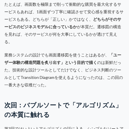
たとえば、画面数を極限まで削って衝動的な購買を最大化するサ
ービスもあれば、1画面ずつ丁寧に確認させて安心感を重視するサ
ービスもある。どちらが「正しい」かではなく、
どちらがそのサ
ービスのビジネスモデルに合っているか
が本質だ。遷移図の構造
を見れば、そのサービスが何を大事にしているかが透けて見え
る。
業務システムの設計でも画面遷移図を使うことはあるが、
「ユー
ザー体験の構造問題を炙り出す」という目的で描く
のは新鮮だっ
た。技術的な設計ツールとしてだけでなく、ビジネス判断のツー
ルとしてTransition Diagramを使えるようになったのは、この回の
一番大きな収穫だった。
次回：バブルソートで「アルゴリズム」
の本質に触れる
第3回ではいよいよアルゴリズムの話に入る。シンプルなソートア