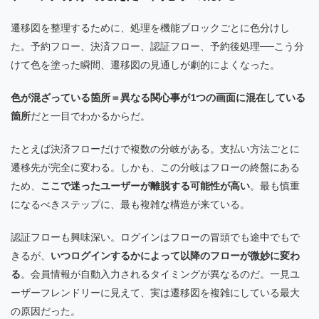
遷移図を整理するために、処理を機能ブロックごとに色分けし
た。予約フロー、決済フロー、認証フロー、予約後処理──こう分
けて色を塗った瞬間、遷移図の見通しが劇的によくなった。
色が混ざっている箇所＝異なる関心事が1つの画面に混在している
箇所
だと一目でわかるからだ。
たとえば決済フローだけで複数の分岐がある。支払い方法ごとに
遷移先が完全に変わる。しかも、この分岐はフローの終盤にある
ため、
ここで迷ったユーザーが離脱する可能性が高い
。最も慎重
になるべきステップに、最も複雑な構造が来ている。
認証フローも興味深い。ログインはフローの冒頭でも途中でもで
きるが、
いつログインするかによって以降のフローが微妙に変わ
る
。会員情報が自動入力されるタイミングが異なるのだ。一見ユ
ーザーフレンドリーに見えて、実は遷移図を複雑にしている最大
の原因だった。