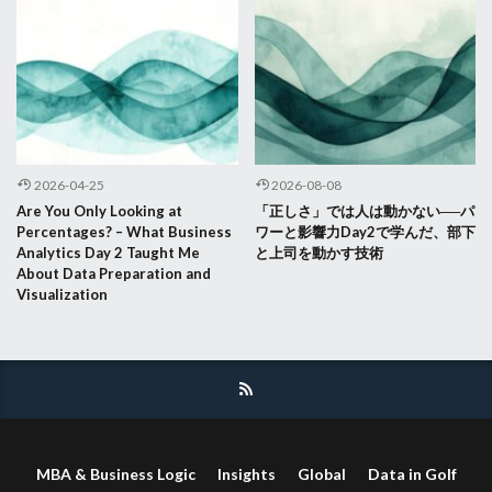
2026-04-25
2026-08-08
Are You Only Looking at
「正しさ」では人は動かない──パ
Percentages? – What Business
ワーと影響力Day2で学んだ、部下
Analytics Day 2 Taught Me
と上司を動かす技術
About Data Preparation and
Visualization
MBA & Business Logic
Insights
Global
Data in Golf