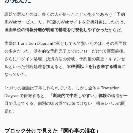
課題で選んだのは、多くの人が使ったことがあるであろう「予約
系Webサービス」だ。PC版のWebサイトを分析対象にしたのは、
画面単位の情報分離が明確で構造を可視化しやすかった
からだ。
実際にTransition Diagramに落としてみて驚いたのは、その画面数
の多さだった。基本的な予約完了までのフローだけで8画面前後。
さらにログイン処理、決済方法の分岐、予約後の変更・キャンセ
ルといった付随処理を加えると、
10画面以上を行き来する構造
に
なっていた。
1つ1つの画面は丁寧に作られている。しかし全体をTransition
Diagramで俯瞰すると、
「断続的で中断しやすい」体験
の構造が一
目で見えてくる。個別のUI改善では気づけない、構造レベルの問
題だ。
ブロック分けで見えた「関心事の混在」