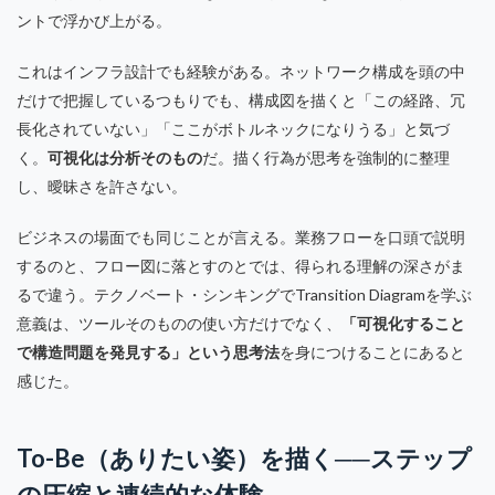
ントで浮かび上がる。
これはインフラ設計でも経験がある。ネットワーク構成を頭の中
だけで把握しているつもりでも、構成図を描くと「この経路、冗
長化されていない」「ここがボトルネックになりうる」と気づ
く。
可視化は分析そのもの
だ。描く行為が思考を強制的に整理
し、曖昧さを許さない。
ビジネスの場面でも同じことが言える。業務フローを口頭で説明
するのと、フロー図に落とすのとでは、得られる理解の深さがま
るで違う。テクノベート・シンキングでTransition Diagramを学ぶ
意義は、ツールそのものの使い方だけでなく、
「可視化すること
で構造問題を発見する」という思考法
を身につけることにあると
感じた。
To-Be（ありたい姿）を描く──ステップ
の圧縮と連続的な体験