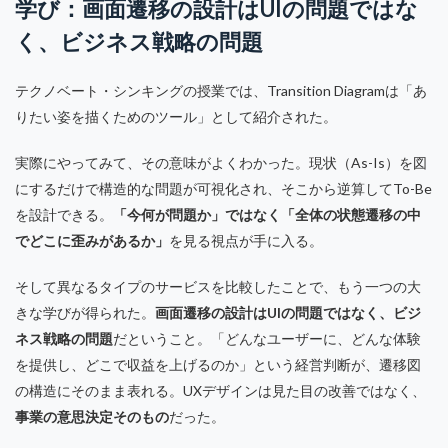
学び：画面遷移の設計はUIの問題ではな
く、ビジネス戦略の問題
テクノベート・シンキングの授業では、Transition Diagramは「あ
りたい姿を描くためのツール」として紹介された。
実際にやってみて、その意味がよくわかった。現状（As-Is）を図
にするだけで構造的な問題が可視化され、そこから逆算してTo-Be
を設計できる。
「今何が問題か」ではなく「全体の状態遷移の中
でどこに歪みがあるか」
を見る視点が手に入る。
そして異なるタイプのサービスを比較したことで、もう一つの大
きな学びが得られた。
画面遷移の設計はUIの問題ではなく、ビジ
ネス戦略の問題
だということ。「どんなユーザーに、どんな体験
を提供し、どこで収益を上げるのか」という経営判断が、遷移図
の構造にそのまま表れる。UXデザインは見た目の改善ではなく、
事業の意思決定そのもの
だった。