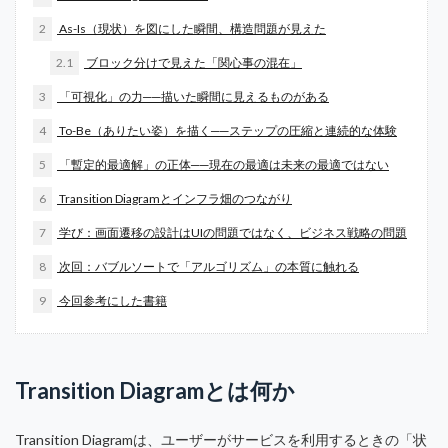
2
As-Is（現状）を図にした瞬間、構造問題が見えた
2.1
ブロック分けで見えた「関心事の混在」
3
「可視化」の力──描いた瞬間に見えるものがある
4
To-Be（ありたい姿）を描く──ステップの圧縮と連続的な体験
5
「暫定的最適解」の正体──現在の最適は未来の最適ではない
6
Transition Diagramとインフラ畑のつながり
7
学び：画面遷移の設計はUIの問題ではなく、ビジネス戦略の問題
8
次回：バブルソートで「アルゴリズム」の本質に触れる
9
今回参考にした書籍
Transition Diagramとは何か
Transition Diagramは、ユーザーがサービスを利用するときの「状