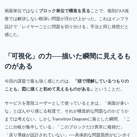
画面単位ではなく
ブロック単位で構造を見る
ことで、個別のUI改
善では解決しない根深い問題が浮かび上がった。これはインフラ
設計で「レイヤーごとに問題を切り分ける」手法と同じ発想だと
感じた。
「可視化」の力──描いた瞬間に見えるも
のがある
今回の課題で最も強く感じたのは、
「頭で理解しているつもりの
ことも、図に描くと初めて見えるものがある」
ということだ。
サービスを普段ユーザーとして使っているときは、「画面が多い
な」とぼんやり感じる程度で、それが構造的な問題なのかどうか
までは考えない。しかしTransition Diagramに落とした瞬間、「こ
こに分岐が集中している」「このブロックだけ異常に複雑だ」
「戻り導線が設計されていない」──具体的な問題箇所がピンポイ