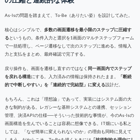
As-Isの問題を踏まえて、To-Be（ありたい姿）を設計してみた。
核心はシンプルで、
多数の画面遷移を最小限のステップに圧縮す
る
というもの。条件入力と選択を1画面のマルチステップフォーム
で一括処理し、ページ遷移なしで次のステップに進める。情報入
力と支払をまとめ、最終確認で完了する。
戻り操作も、画面を遷移し直すのではなく
同一画面内でステップ
を戻れる構造
にする。入力済みの情報は保持されたまま。
「断続
的で中断しやすい」を「連続的で完結型」に変える
設計だ。
もちろん、これは「理想論」であって、実装にはシステム面の大
きな制約がある。レガシーな基幹システムとの連携、セッション
管理、決済APIの仕様──そういった技術的な事情が、今のAs-Isの
画面構造を生んでいることは容易に想像できる。IT畑にいる私と
しては、「なぜ簡単に変えられないのか」の理由も同時に見えて
しまう。だからこそ、To-Beを描くときには
「技術制約を理由にし