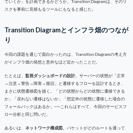
ていくか」を計画できるかどうか。Transition Diagramは、そのリ
スクを事前に見積もるツールにもなると感じた。
Transition Diagramとインフラ畑のつなが
り
今回の課題を通じて面白かったのは、Transition Diagramの考え方
がインフラ畑の発想と意外なほど近かったことだ。
たとえば、
監視ダッシュボードの設計
。サーバーの状態が「正常
→注意→警告→障害→復旧」と遷移するフローを設計するとき、
まさに状態遷移図を描く。「どの状態からどの状態に遷移できる
か」「戻れない遷移はないか」「想定外の状態に遷移した場合の
フォールバックはあるか」──これらはすべて、今回のサービスフ
ロー分析と同じ問いだ。
あるいは、
ネットワーク構成図
。パケットがどのルートを通って