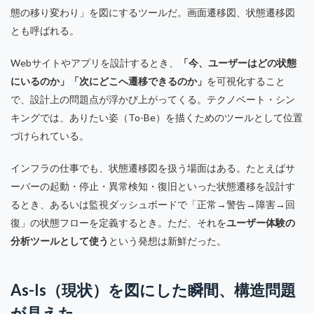
態の移り変わり」を図にするツールだ。画面遷移図、状態遷移図
とも呼ばれる。
Webサイトやアプリを設計するとき、
「今、ユーザーはどの状態
にいるのか」「次にどこへ遷移できるのか」
を可視化すること
で、設計上の問題点が浮かび上がってくる。テクノベート・シン
キングでは、ありたい姿（To-Be）を描くためのツールとして位置
づけられている。
インフラの仕事でも、状態遷移図を扱う場面はある。たとえばサ
ーバーの起動・停止・異常検知・復旧といった状態遷移を設計す
るとき、あるいは監視ダッシュボードで「正常→警告→障害→回
復」の状態フローを定義するとき。ただ、それを
ユーザー体験の
分析ツールとして使う
という発想は新鮮だった。
As-Is（現状）を図にした瞬間、構造問題
が見えた