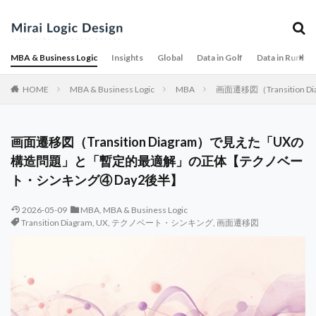
MBA & Business Logic
Insights
Global
Data in Golf
Data in Runnin
HOME
MBA & Business Logic
MBA
画面遷移図（Transiti
画面遷移図（Transition Diagram）で見えた「UXの
構造問題」と「暫定的最適解」の正体【テクノベー
ト・シンキング④ Day2後半】
2026-05-09
MBA
,
MBA & Business Logic
Transition Diagram
,
UX
,
テクノベート・シンキング
,
画面遷移図