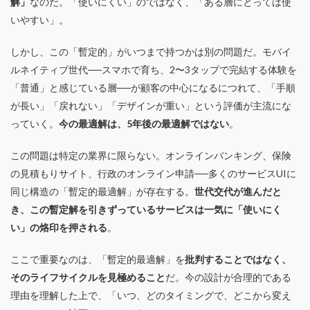
解」
なのだ。「使いにくい」のではなく、「ある層にとっては使
いやすい」。
しかし、この「暫定的」がいつまで持つかは別の問題だ。モバイ
ルネイティブ世代──スマホで育ち、2〜3タップで完結する体験を
「普通」と感じている層──が顧客の中心になるにつれて、「手順
が長い」「戻れない」「デザインが重い」という評価が主流にな
っていく。
今の最適解は、5年後の最適解ではない
。
この問題は特定の業界に限らない。オンラインバンキング、保険
の見積もりサイト、行政のオンライン申請──多くのサービスUIに
同じ構造の「暫定的最適解」が存在する。
世代交代が進んだと
き、この暫定解を引きずっているサービスは一気に「使いにく
い」の烙印を押される
。
ここで重要なのは、「暫定的最適解」を
批判することではなく、
そのライフサイクルを見極めること
だ。今の設計が合理的である
理由を理解した上で、「いつ、どのタイミングで、どこから変え