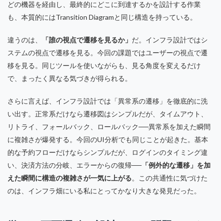
どの機器を経由し、最終的にどこに到達するかを設計する作業
も、本質的にはTransition Diagramと同じ構造を持っている。
違うのは、
「誰の視点で遷移を見るか」
だ。インフラ設計ではシ
ステムの視点で遷移を見る。今回の課題ではユーザーの視点で遷
移を見る。同じツールを使いながらも、見る角度を変えるだけ
で、まったく異なる気づきが得られる。
さらに言えば、インフラ設計では「異常系の遷移」を徹底的に洗
い出す。正常系だけなら遷移図はシンプルだが、タイムアウト、
リトライ、フォールバック、ロールバック──異常系を加えた瞬間
に複雑さが爆発する。今回のUI分析でも同じことが起きた。基本
的な予約フローだけならシンプルだが、ログインのタイミング違
い、決済方法の分岐、エラーからの復帰──
「例外的な遷移」を加
えた瞬間に構造の複雑さが一気に上がる
。この共通性に気づけた
のは、インフラ畑にいる私にとってかなり大きな発見だった。