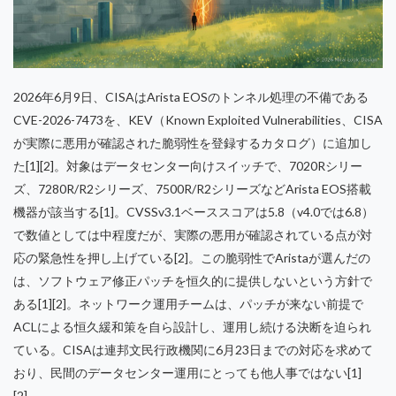
2026年6月9日、CISAはArista EOSのトンネル処理の不備である
CVE-2026-7473を、KEV（Known Exploited Vulnerabilities、CISA
が実際に悪用が確認された脆弱性を登録するカタログ）に追加し
た[1][2]。対象はデータセンター向けスイッチで、7020Rシリー
ズ、7280R/R2シリーズ、7500R/R2シリーズなどArista EOS搭載
機器が該当する[1]。CVSSv3.1ベーススコアは5.8（v4.0では6.8）
で数値としては中程度だが、実際の悪用が確認されている点が対
応の緊急性を押し上げている[2]。この脆弱性でAristaが選んだの
は、ソフトウェア修正パッチを恒久的に提供しないという方針で
ある[1][2]。ネットワーク運用チームは、パッチが来ない前提で
ACLによる恒久緩和策を自ら設計し、運用し続ける決断を迫られ
ている。CISAは連邦文民行政機関に6月23日までの対応を求めて
おり、民間のデータセンター運用にとっても他人事ではない[1]
[2]。