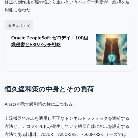
修正の副作用が脆弱性より重いというベンダー判断が、緩和を運
用側に委ねた
セキュリティ
Oracle PeopleSoft ゼロデイ：100組
織侵害とERPパッチ戦略
恒久緩和策の中身とその負荷
Aristaが示す緩和策の柱は二つある。
上流機器でACLを適用し不正なトンネルトラフィックを遮断する
方法と、デコプセル化が発生している機器自体にACLを設定する
方法である[1][2]。7020R、7280R/R2、7500R/R2シリーズでは