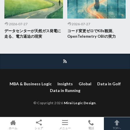
2026-07-27
2026-07-27
データセンターが天然ガス発電に
コード変更ゼロでK8s観測、
走る、電力逼迫の現実
OpenTelemetry OBIの実力
MBA & Business Logic
Insights
Global
Data in Golf
Data in Running
© Copyright 2026
Mirai Logic Design
.
ホーム
シェア
メニュー
電話
TOPへ