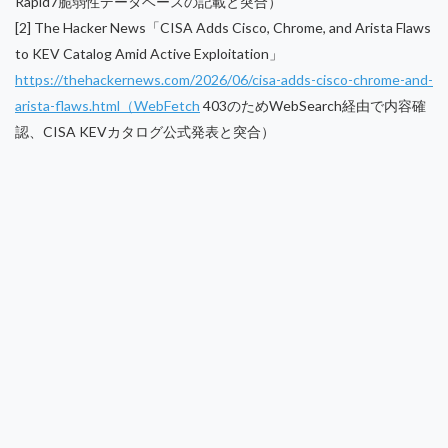
Rapid7脆弱性データベースの記載と突合）
[2] The Hacker News「CISA Adds Cisco, Chrome, and Arista Flaws
to KEV Catalog Amid Active Exploitation」
https://thehackernews.com/2026/06/cisa-adds-cisco-chrome-and-
arista-flaws.html（WebFetch
403のためWebSearch経由で内容確
認、CISA KEVカタログ公式発表と突合）