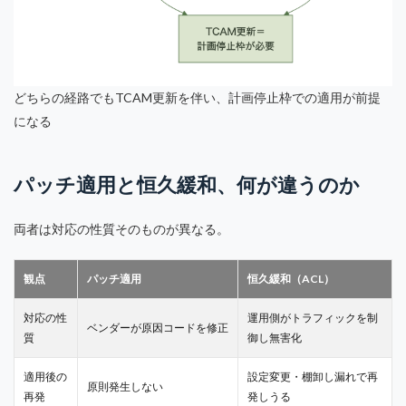
どちらの経路でもTCAM更新を伴い、計画停止枠での適用が前提
になる
パッチ適用と恒久緩和、何が違うのか
両者は対応の性質そのものが異なる。
観点
パッチ適用
恒久緩和（ACL）
対応の性
運用側がトラフィックを制
ベンダーが原因コードを修正
質
御し無害化
適用後の
設定変更・棚卸し漏れで再
原則発生しない
再発
発しうる