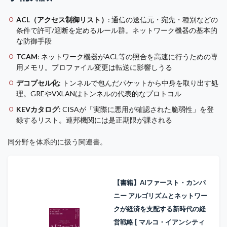
ACL（アクセス制御リスト）
: 通信の送信元・宛先・種別などの
条件で許可/遮断を定めるルール群。ネットワーク機器の基本的
な防御手段
TCAM
: ネットワーク機器がACL等の照合を高速に行うための専
用メモリ。プロファイル変更は転送に影響しうる
デコプセル化
: トンネルで包んだパケットから中身を取り出す処
理。GREやVXLANはトンネルの代表的なプロトコル
KEVカタログ
: CISAが「実際に悪用が確認された脆弱性」を登
録するリスト。連邦機関には是正期限が課される
同分野を体系的に扱う関連書。
【書籍】AIファースト・カンパ
ニー アルゴリズムとネットワー
クが経済を支配する新時代の経
営戦略 [ マルコ・イアンシティ