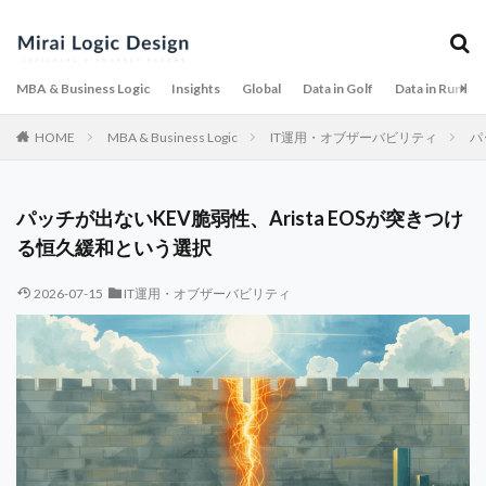
MBA & Business Logic
Insights
Global
Data in Golf
Data in Runnin
HOME
MBA & Business Logic
IT運用・オブザーバビリティ
パ
パッチが出ないKEV脆弱性、Arista EOSが突きつけ
る恒久緩和という選択
2026-07-15
IT運用・オブザーバビリティ