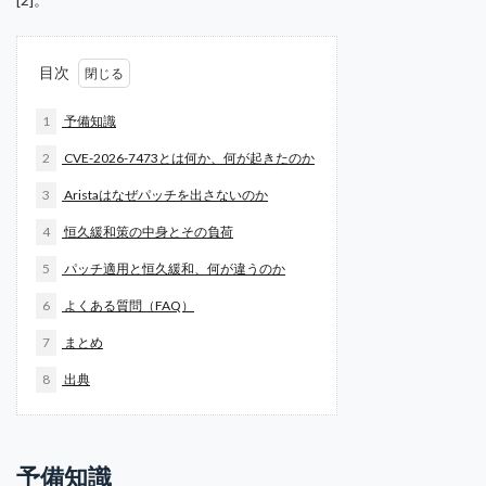
目次
1
予備知識
2
CVE-2026-7473とは何か、何が起きたのか
3
Aristaはなぜパッチを出さないのか
4
恒久緩和策の中身とその負荷
5
パッチ適用と恒久緩和、何が違うのか
6
よくある質問（FAQ）
7
まとめ
8
出典
予備知識