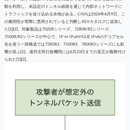
動を利用し、未設定のトンネル経路を通じて内部ネットワークに
トラフィックを送り込める余地がある。CISAは2026年6月9日、こ
の脆弱性が実際に悪用されていると判断しKEVカタログに追加し
た[1][2]。対象製品は7020Rシリーズ、7280R/R2シリーズ、
7500R/R2シリーズが中心で、IP-in-IPv6やGUE IPv6のデコプセル
化を使う一部構成では7280R3、7500R3、7800R3シリーズにも影
響が及ぶ[1]。連邦文民行政機関には6月23日までの是正が義務付け
られた[1][2]。