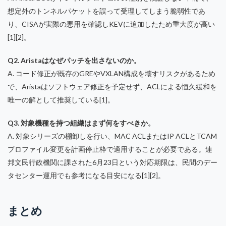
想定外のトンネルパケットを誤って受理してしまう脆弱性であ
り、CISAが実際の悪用を確認しKEVに追加したため重大度が高い
[1][2]。
Q2. Aristaはなぜパッチを出さないのか。
A. コード修正が既存のGREやVXLAN構成を壊すリスクがあるため
で、Aristaはソフトウェア修正を予定せず、ACLによる恒久緩和を
唯一の解として推奨している[1]。
Q3. 対象機種を持つ組織はまず何をすべきか。
A. 対象シリーズの棚卸しを行い、MAC ACLまたはIP ACLとTCAM
プロファイル変更を計画停止枠で適用することが必要である。連
邦文民行政機関に課された6月23日という対応期限は、民間のデー
タセンター運用でも参考になる目安になる[1][2]。
まとめ