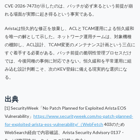
CVE-2026-7473が示したのは、パッチが必ず来るという前提が崩
れる場面が実際に起き得るという事実である。
Aristaは恒久的な修正を放棄し、ACLとTCAM運用による恒久緩和
を唯一の解として示した。ネットワーク運用チームは、対象機種
の棚卸し、ACL設計、TCAM変更のメンテナンス計画という三点に
すぐ着手する必要がある。パッチ前提の脆弱性管理プロセスだけ
では、今後同種の事例に対応できない。恒久緩和を平常運用に組
み込む設計判断こそ、次のKEV登録に備える現実的な選択にな
る。
出典
[1] SecurityWeek「No Patch Planned for Exploited Arista EOS
Vulnerability」
https://www.securityweek.com/no-patch-planned-
for-exploited-arista-eos-vulnerability/（WebFetch
403のため
WebSearch経由で内容確認、Arista Security Advisory 0137・