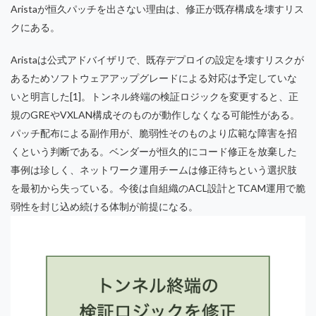
Aristaが恒久パッチを出さない理由は、修正が既存構成を壊すリス
クにある。
Aristaは公式アドバイザリで、既存デプロイの設定を壊すリスクが
あるためソフトウェアアップグレードによる対応は予定していな
いと明言した[1]。トンネル終端の検証ロジックを変更すると、正
規のGREやVXLAN構成そのものが動作しなくなる可能性がある。
パッチ配布による副作用が、脆弱性そのものより広範な障害を招
くという判断である。ベンダーが恒久的にコード修正を放棄した
事例は珍しく、ネットワーク運用チームは修正待ちという選択肢
を最初から失っている。今後は自組織のACL設計とTCAM運用で脆
弱性を封じ込め続ける体制が前提になる。