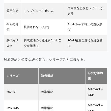
恒常的な監視とレビューが
運用負荷
アップグレード時のみ
必要
今回の可
Aristaが示す唯一の選択肢
提供されない[1][2]
否
[1]
副作用リ
構成破壊の可能性をArista自
TCAM更新に伴う転送影響
スク
身が指摘[1]
[1]
対象製品と必要な緩和策も、シリーズごとに異なる。
必要な緩和
シリーズ
該当構成
策
MAC ACL +
7020R
標準構成
UDF
MAC ACL +
7280R/R2
標準構成
UDF