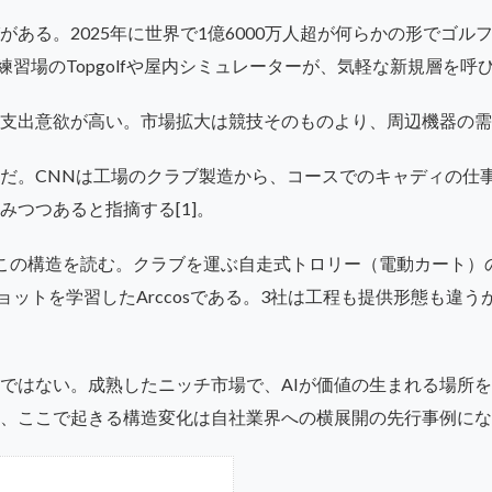
ある。2025年に世界で1億6000万人超が何らかの形でゴルフ
。練習場のTopgolfや屋内シミュレーターが、気軽な新規層を呼び
支出意欲が高い。市場拡大は競技そのものより、周辺機器の需
Iだ。CNNは工場のクラブ製造から、コースでのキャディの仕
みつつあると指摘する[1]。
の構造を読む。クラブを運ぶ自走式トロリー（電動カート）のBot
ショットを学習したArccosである。3社は工程も提供形態も違
ではない。成熟したニッチ市場で、AIが価値の生まれる場所を
、ここで起きる構造変化は自社業界への横展開の先行事例にな