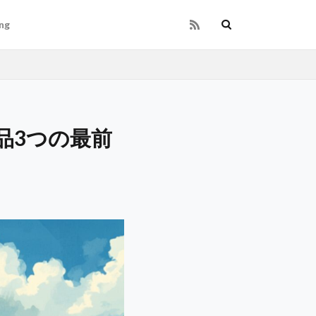
ng
品3つの最前