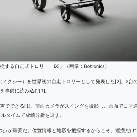
る自走式トロリー「iXi」（画像：Botronics）
iXi（イクシー）を世界初の自走トロリーとして発表した[2]。2台
を事前に読み込む[1]。
声でできる[1]。前面カメラがスイングを撮影し、画面でコマ
リアルタイムで成績分析を返す。
つ点が重要だ。位置情報と地形を把握するからこそ、運搬だけ