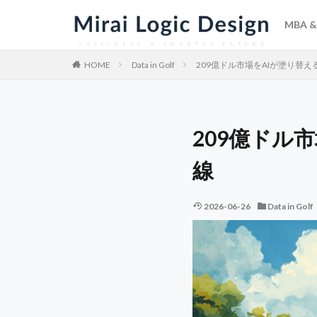
MBA & 
HOME
Data in Golf
209億ドル市場をAIが塗り替
209億ドル
線
2026-06-26
Data in Golf