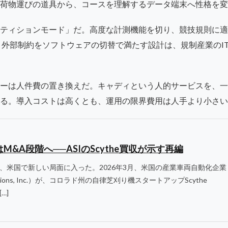
荷物運びの道具から、コースを理解するデータ端末へ性格を変
ティションモード」だ。高度な計測機能を切り、競技規則に適
いう外部制約をソフトウェアの切替で満たす設計は、規制産業のI
ーは人件費の置き換えだ。キャディという人的サービスを、一
る。導入コストは高くとも、運用の限界費用は人手より小さい
&A段階へ──ASIのScythe買収が示す再編
、米国で新しい局面に入った。2026年3月、米国の産業車両自動化企業
Solutions, Inc.）が、コロラド州の自律芝刈り機スタートアップScythe
…]