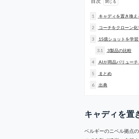
目次
1
キャディを置き換え
2
コーチをクローン化す
3
15億ショットを学習し
3.1
3製品の比較
4
AIが用品バリュー
5
まとめ
6
出典
キャディを置
ベルギーのニベル拠点の新