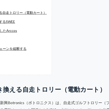
る自走トロリー（電動カート）
るSWEE
たArccos
チェーンを縦断する
き換える自走トロリー（電動カート）
興Botronics（ボトロニクス）は、自走式ゴルフトロリー