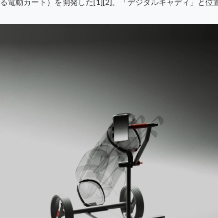
る電動カート）を開発した[1][2]。「デジタルキャディ」と
。