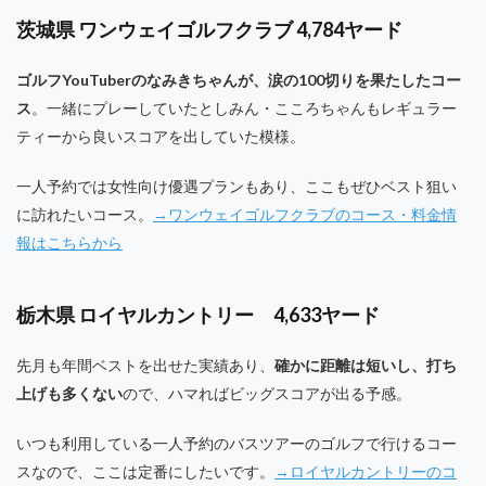
茨城県 ワンウェイゴルフクラブ 4,784ヤード
ゴルフYouTuberのなみきちゃんが、涙の100切りを果たしたコー
ス
。一緒にプレーしていたとしみん・こころちゃんもレギュラー
ティーから良いスコアを出していた模様。
一人予約では女性向け優遇プランもあり、ここもぜひベスト狙い
に訪れたいコース。
→ワンウェイゴルフクラブのコース・料金情
報はこちらから
栃木県 ロイヤルカントリー 4,633ヤード
先月も年間ベストを出せた実績あり、
確かに距離は短いし、打ち
上げも多くない
ので、ハマればビッグスコアが出る予感。
いつも利用している一人予約のバスツアーのゴルフで行けるコー
スなので、ここは定番にしたいです。
→ロイヤルカントリーのコ