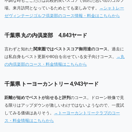
不調な時もここだけは比較的良いスコアで回れた思い出のゴルフ
場。来月訪問となっているためとても楽しみです。
→シャトレー
ゼヴィンテージゴルフ倶楽部のコース情報・料金はこちらから
千葉県 丸の内倶楽部 4,843ヤード
言わずと知れた
関東圏ではベストスコア御用達のコース
。過去に
は私自身もベスト更新や80台を出せている女子向けコース。
→丸
の内倶楽部のコース・料金情報はこちらから
千葉県 トーヨーカントリー 4,943ヤード
距離が短めでベストが出せると評判
のコース。ドローン映像で見
る限りはアップダウンが激しいわけではないようなので、一度試
してみる価値はありそう。
→トーヨーカントリークラブのコー
ス・料金情報はこちらから