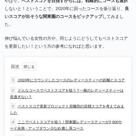
やはり、
ベストスコアを目指すからには、戦略的にコースも選択
しないと！ということで、2020年に回ったコースを振り返り、
良
いスコアが出そうな関東圏のコースをピックアップ
してみまし
た。
伸び悩んでいる女性の方や、同じようにどうしてもベストスコア
を更新したい！という方の参考になればと思います。
目次
1
2020年にラウンドしたコースのレディースティーの距離とスコア
2
どんなコースでベストスコアを狙う？一般のレディースティーは
長過ぎない？
3
ベストスコア更新プロジェクト 距離別の目標スコアを考えてみま
した
4
ここでベストスコアを狙う！関東圏レディースティーが5,000ヤ
ード未満・アップダウン少なめ 癒し系コース