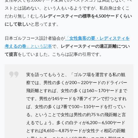
ストとは認めない、という人もいるようですが、私自身は全くこ
だわり無し！むしろ
レディースティーの標準を4,500ヤードくらい
にして欲しい
と思ってます。
日本ゴルフコース設計者協会が
「
女性集客の要・レディスティを
考えるの巻
」という記事
で、
レディースティーの適正距離につい
て提言
をしていました。こちらは記事の引用です。
実を語ってもらうと、「ゴルフ場を運営する私の観
察では、男性の多くが200～220ヤードのドライバー
飛距離とすれば、女性の多くは160～170ヤードまで
です。男性が145ヤードを7番アイアンで打つとすれ
ば、女性の多くは7番で100～110ヤードを打ってい
る。ということで女性は男性の約75％の飛距離と言
えるでしょう。
多くの白ティが6,200～6,500ヤード
とすれば4,650～4,875ヤードが女性ティ相応の距離