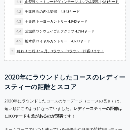
4.1
山梨県 シャトレーゼヴィンテージゴルフ倶楽部 4,961ヤード
4.2
千葉県 丸の内倶楽部 4,843ヤード
4.3
千葉県 トーヨーカントリー 4,943ヤード
4.4
茨城県 ワンウェイゴルフクラブ 4,784ヤード
4.5
栃木県 ロイヤルカントリー 4,633ヤード
5
終わりに 残り5ヶ月、1ラウンド1ラウンド頑張ります！
2020年にラウンドしたコースのレディー
スティーの距離とスコア
2020年にラウンドしたコースのヤーデージ（コースの長さ）は、
短い順にこのようになっていました。
レディースティーの距離は
1,000ヤードも差があるのが現実
です！
ホームコースでいつも使っている研修会や月例の競技用レディー