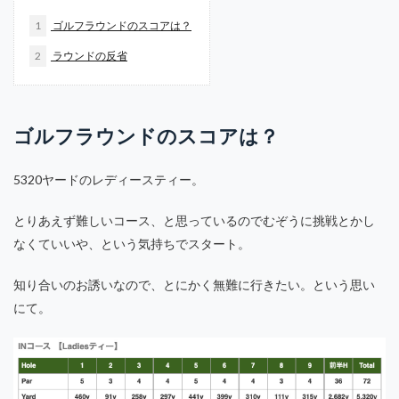
インフラエンジニア
ウェアラブル
エアコン
1
ゴルフラウンドのスコアは？
エコシステム
エンゲージメント
エンタープライズ
2
ラウンドの反省
エンパワーメント
エージェンシー問題
鶴舞カントリー倶楽部
ゴルフラウンドのスコアは？
検索
5320ヤードのレディースティー。
とりあえず難しいコース、と思っているのでむぞうに挑戦とかし
なくていいや、という気持ちでスタート。
知り合いのお誘いなので、とにかく無難に行きたい。という思い
にて。