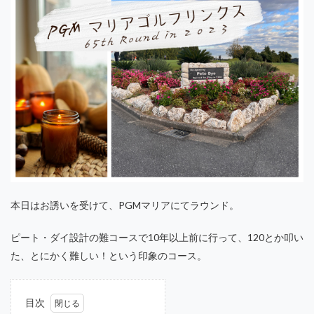
ガーミン
キャズム理論
キャッシュフロー
キャリア
オペレーショナルリスク
キャリアアンカー
キャリアデザイン
キャリアパス
キャリア戦略
キャリア理論
キャロウェイ
キャンセル
キーガン
ギア
クラブセッティング
クリステンセン
クリティカル・シンキング
クリングAI
オペレーション
オフィスチェア
ZARA
アロニミンク
ZOPA
Z世代
あやめコース
おすすめコース
お金の話し
さばき
本日はお誘いを受けて、PGMマリアにてラウンド。
ふるさと納税 ゴルフ
まとめ
みずえGOLFガーデン
アカウンティング
アコーディア
アニメ
ピート・ダイ設計の難コースで10年以上前に行って、120とか叩い
アルゴリズム
アンゾフ
エーススポーツプラザ市川
た、とにかく難しい！という印象のコース。
イシュー
イノベーション
インクルージョン
インターネット
インテグリティ
インドアゴルフ
目次