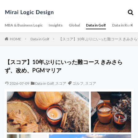
WordPress
SVM
SUUMO
WOWOW
Service-Dominant Logic
SaaS
SASE
Satisfaction Mirror
Scheffler
Scratch
SDL
MBA & Business Logic
Insights
Global
Data in Golf
Data in Runnin
Seedance
self-awareness
Service Design
Service Management
Service Profit Chain
HOME
Data in Golf
【スコア】10年ぶりにいった難コース きみさら
Service Replication
Service Triangle
Seven-Day Countdown
subsclife
Singapore
【スコア】10年ぶりにいった難コース きみさら
Smartwatch
So What
SOP
Sora
SOX法
ず、改め、PGMマリア
SPA
SPC
stereotype threat
STP
2026-07-09
STP分析
Data in Golf
Strategy
,
スコア
Sub 70
ゴルフ
,
スコア
WorkplaceAutomation
YouTube
クレジット
キャッシュフロー計算書
オペレーション透明化
オンボーディング
オンライン
オンライン内見
オーガスタ
オーナー
オープンソース
カスタマージャーニー
ガジェット
ガバナンス