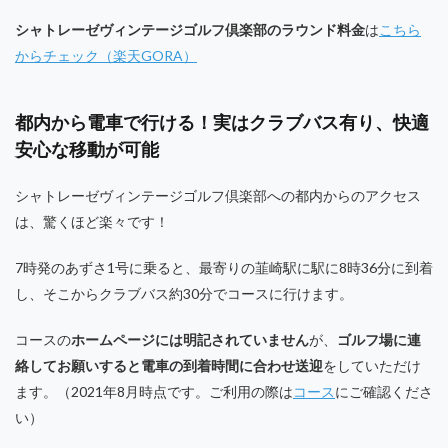
シャトレーゼヴィンテージゴルフ倶楽部のラウンド料金
は
こちら
からチェック（楽天GORA）
都内から電車で行ける！実はクラブバス有り、快適
安心な移動が可能
シャトレーゼヴィンテージゴルフ倶楽部への都内からのアクセス
は、驚くほど楽々です！
7時発のあずさ1号に乗ると、最寄りの韮崎駅に駅に8時36分に到着
し、そこからクラブバス約30分でコースに行けます。
コースの
ホームページには明記されていません
が、
ゴルフ場に連
絡してお願いすると電車の到着時間に合わせ送迎
をしていただけ
ます。（2021年8月時点です。ご利用の際は
コース
にご確認くださ
い）