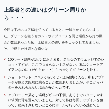
上級者との違いはグリーン周りか
ら・・・
今回は平均スコア80を切っている方とご一緒させてもらいまし
た。グリーンを狙うセカンドやアプローチを同じ場所から打つ機
会が数回あったため、上級者との違いをチェックしてみました。
そこで感じた技術的な違いは、、、
100ヤード以内が1ピンにおさまる。男性なのでウェッジでのシ
ョットですが、ここでつまらないミスがない。私はショートア
イアンなのに（だからか・・）引っ掛けてグリーンを外す。
ショートパット（2-3歩くらい）がほぼ確実に入る。私もアプロ
ーチが数歩の距離に乗ることが数回ありましたが、そこからパ
ターを入れられない場面が多かったです。
アプローチの落とし場所がピンの下側。あくまでパターしやす
い場所に球を運んでいました。対して私は毎回チップインを狙
って、結果予期しないところにボールが行っている感じでし