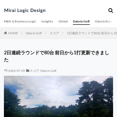
MBA & Business Logic
Insights
Global
Data in Golf
Data in Runnin
HOME
Data in Golf
スコア
2日連続ラウンドで80台 前日から
2日連続ラウンドで80台 前日から1打更新できまし
た
2026-07-09
スコア
,
Data in Golf