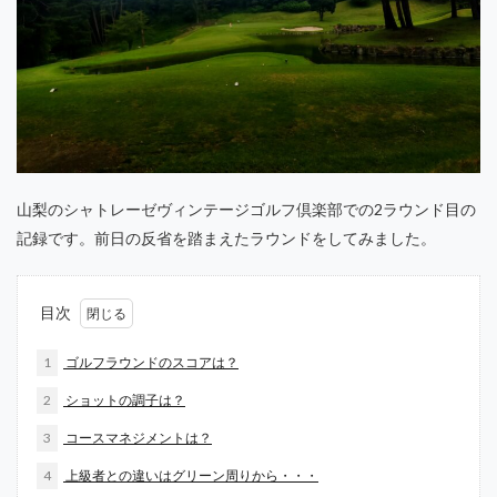
山梨のシャトレーゼヴィンテージゴルフ倶楽部での2ラウンド目の
記録です。前日の反省を踏まえたラウンドをしてみました。
目次
1
ゴルフラウンドのスコアは？
2
ショットの調子は？
3
コースマネジメントは？
4
上級者との違いはグリーン周りから・・・