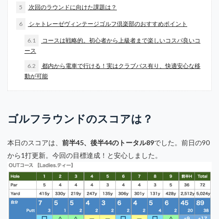
5
次回のラウンドに向けた課題は？
6
シャトレーゼヴィンテージゴルフ倶楽部のおすすめポイント
6.1
コースは戦略的。初心者から上級者まで楽しいコスパ良いコ
ース
6.2
都内から電車で行ける！実はクラブバス有り、快適安心な移
動が可能
ゴルフラウンドのスコアは？
本日のスコアは、
前半45、後半44のトータル89
でした。前日の90
から1打更新。今回の目標達成！と安心しました。