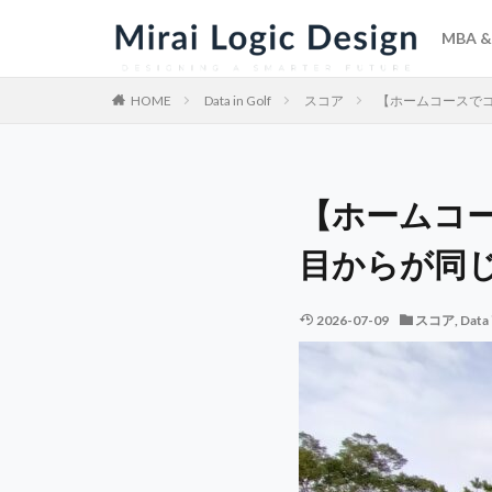
MBA & 
HOME
Data in Golf
スコア
【ホームコースでゴ
【ホームコー
目からが同
2026-07-09
スコア
,
Data 