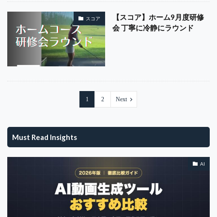
【スコア】ホーム9月度研修
スコア
会 丁寧に冷静にラウンド
1
2
Next
Must Read Insights
AI