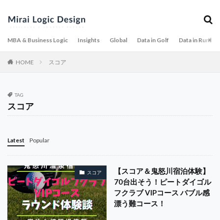
MBA & Business Logic
Insights
Global
Data in Golf
Data in Runnin
HOME
スコア
TAG
スコア
Latest
Popular
【スコア＆鬼怒川宿泊体験】
スコア
70台出そう！ピートダイゴル
フクラブ VIPコース バブル感
漂う難コース！