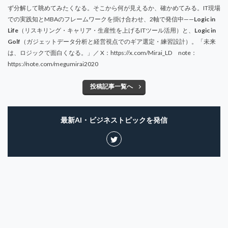
ず分解して眺めてみたくなる。そこから何が見えるか、確かめてみる。IT現場
での実践知とMBAのフレームワークを掛け合わせ、2軸で発信中——
Logic in
Life
（リスキリング・キャリア・生産性を上げるITツール活用）と、
Logic in
Golf
（ガジェットデータ分析と経営視点でのギア選定・練習設計）。「未来
は、ロジックで面白くなる。」／ X：https://x.com/Mirai_LD note：
https://note.com/megumirai2020
投稿記事一覧へ
最新AI・ビジネストピックを発信