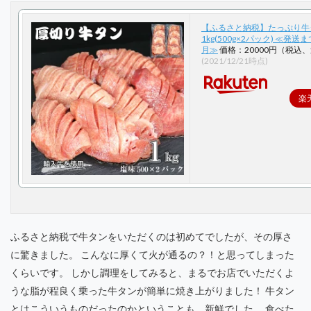
【ふるさと納税】たっぷり牛
1kg(500g×2パック) ≪発送
月≫
価格：20000円（税込、
(2021/12/21時点)
楽
ふるさと納税で牛タンをいただくのは初めてでしたが、その厚さ
に驚きました。 こんなに厚くて火が通るの？！と思ってしまった
くらいです。 しかし調理をしてみると、まるでお店でいただくよ
うな脂が程良く乗った牛タンが簡単に焼き上がりました！ 牛タン
とはこういうものだったのかということも、新鮮でした。 食べた