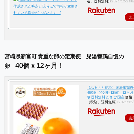
込、送料無料)
(2021/12/21
楽
宮崎県新富町 貴重な卵の定期便 児湯養鶏自慢の
40個ｘ12ヶ月！
卵
【ふるさと納税】児湯養鶏自
480個（40個×12回） 12ヶ
蔵 送料無料 たまご 国産
価格：
（税込、送料無料)
(2021/12
楽