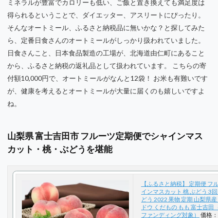
ミネラルが豊富でカロリーも低い、ご飯と置き換えても満足度は
得られるということで、ダイエッター、アスリートにぴったり。
そんなオートミール、ふるさと納税品に無いかな？と探してみた
ら、定番日食さんのオートミールがしっかり扱われていました。
日食さんこと、日本食品製造の工場が、北海道由仁町にあること
から、ふるさと納税の返礼品として扱われています。 こちらの寄
付額10,000円で、オートミールがなんと12袋！ お米も有難いです
が、健康を考えるとオートミールが大量に届くのも嬉しいですよ
ね。
山梨県 富士吉田市 フルーツ定期便でシャインマス
カット・桃・ぶどうを堪能
【ふるさと納税】 定期便 フル
インマスカット 桃 ぶどう 3回
どう 2022 果物 定期 山梨県産
ドウ くだもの もも 富士吉田
ファンディング対象）
価格：3