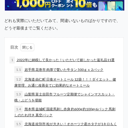
どれも実際にいただいてみて、間違いないものばかりですので、
どうぞ最後までご覧ください。
目次
1
2022年に納税して良かった！いただいて嬉しかった返礼品11選
1.1
岩手県 花巻市 肉厚で驚いた牛タン 500ｇｘ 2パック
1.2
北海道 由仁町 日食オートミール 12袋！！！ダイエット、健
康管理、お通じ改善全てに効果的なオートミール
1.3
山梨県 富士吉田市 フルーツ定期便でシャインマスカット・
桃・ぶどうを堪能
1.4
熊本県 益城町 国産馬刺し赤身 約600g 約100g×6パック 馬刺
しのたれ付き 真空パック
1.5
北海道 紋別市 粒が大きい！オホーツク産ホタテが1キロもく