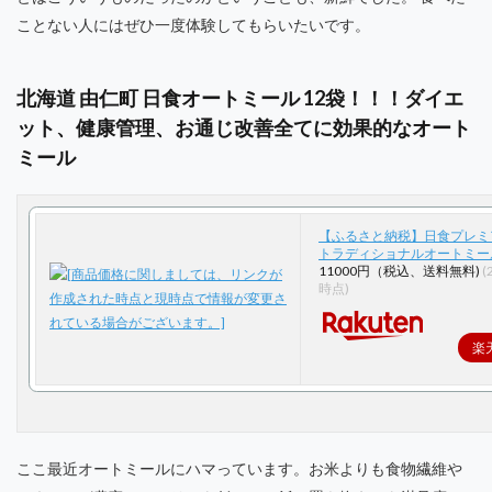
ことない人にはぜひ一度体験してもらいたいです。
北海道 由仁町 日食オートミール 12袋！！！ダイエ
ット、健康管理、お通じ改善全てに効果的なオート
ミール
【ふるさと納税】日食プレミ
トラディショナルオートミー
11000円（税込、送料無料)
(
時点)
楽
ここ最近オートミールにハマっています。お米よりも食物繊維や