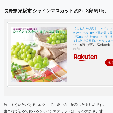
長野県 須坂市 シャインマスカット 約2～3房 約1kg
【ふるさと納税】シャインマ
約2〜3房 約1kg 《黒岩果樹園
発送■※9月上旬頃～10月下
て順次発送 果物 ぶどう フル
11000円（税込、送料無料)
(
時点)
楽
秋にすぐいただけるものとして、夏ごろに納税した返礼品です。
生まれて初めて食べるシャインマスカットは、その大きさ、甘