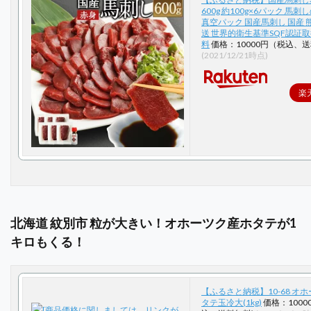
600g 約100g×6パック 馬
真空パック 国産馬刺し 国産 
送 世界的衛生基準SQF認証取
料
価格：10000円（税込、送
(2021/12/21時点)
楽
北海道 紋別市 粒が大きい！オホーツク産ホタテが1
キロもくる！
【ふるさと納税】10-68 オ
タテ玉冷大(1kg)
価格：1000