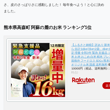
さ、皮のさっぱりさに感動しました！ 毎年食べよう！と心に決め
ました。
熊本県高森町 阿蘇の麓のお米 ランキング1位
【ふるさと納税】訳あり 新米
ら 合計16kg (5kg×2袋、6kg
定 増量 令和3年 緊急 支援品
米 お米 おこめ 白米 精米 ブ
規格外 フードロス SDGs 熊
オリジナル米 国産 送料無料
10000円（税込、送料無料)
(
時点)
楽