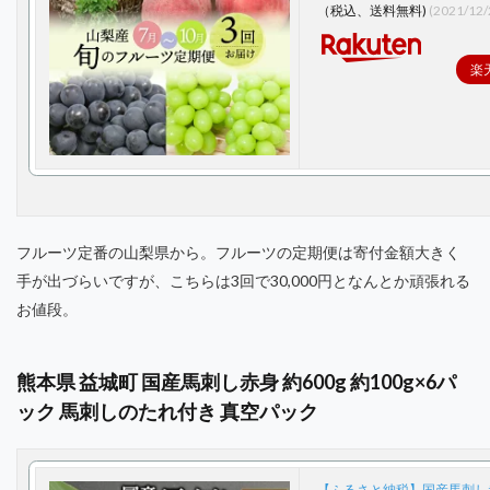
（税込、送料無料)
(2021/12
楽
フルーツ定番の山梨県から。フルーツの定期便は寄付金額大きく
手が出づらいですが、こちらは3回で30,000円となんとか頑張れる
お値段。
熊本県 益城町 国産馬刺し赤身 約600g 約100g×6パ
ック 馬刺しのたれ付き 真空パック
【ふるさと納税】国産馬刺し