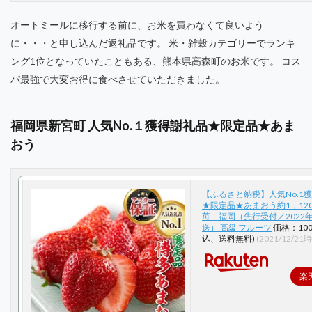
オートミールに移行する前に、お米を買わなくて良いよう
に・・・と申し込んだ返礼品です。 米・雑穀カテゴリーでランキ
ング1位となっていたこともある、熊本県高森町のお米です。 コス
パ最強で大変お得に食べさせていただきました。
福岡県新宮町 人気No.１獲得謝礼品★限定品★あま
おう
【ふるさと納税】人気No.1
★限定品★あまおう約1，120
苺 福岡（先行受付／2022
送） 高級 フルーツ
価格：10
込、送料無料)
(2021/12/21
楽