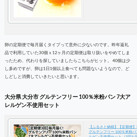
卵の定期便で毎月届くタイプって意外に少ないのです。昨年返礼
品で利用していた30個ｘ12ヶ月の定期便は取り扱いをやめてしま
ったため、代わりを探していましたらこちらがヒット。 40個は少
し多めですが、卵は1日1個以上食べても問題ないようなので、ど
しどしと消費していきたいと思います。
大分県 大分市 グルテンフリー 100％米粉パン 7大ア
レルゲン不使用セット
【ふるさと納税】【定期便】
グルテンフリー 100％米粉パ
ルゲン不使用セット（3回お届