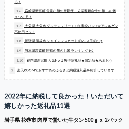
る！
1.6
宮崎県新富町 貴重な卵の定期便 児湯養鶏自慢の卵 40個
ｘ12ヶ月！
1.7
大分県 大分市 グルテンフリー 100％米粉パン 7大アレルゲン
不使用セット
1.8
長野県 須坂市 シャインマスカット 約2～3房 約1kg
1.9
熊本県高森町 阿蘇の麓のお米 ランキング1位
1.10
福岡県新宮町 人気No.１獲得謝礼品★限定品★あまおう
2
楽天ROOMでおすすめのふるさと納税返礼品を紹介しています
2022年に納税して良かった！いただいて
嬉しかった返礼品11選
岩手県 花巻市 肉厚で驚いた牛タン 500ｇｘ 2パック