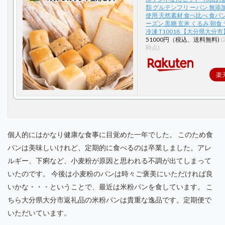
類 グルテンフリ ーパン 無添
使用 天然素材 食べ比べ 食パン
ーズン 黒糖 玄米 くるみ 朝食
冷凍 T10018 【大分県大分市
51000円（税込、送料無料)
(
時点)
楽
個人的にはかなり健康な食事に目覚めた一年でした。 このため食
パンは美味しいけれど、定期的に食べるのは卒業しました。アレ
ルギー、下痢など、小麦粉が原因と思われる不調が出てしまって
いたのです。 今後は小麦粉のパンは時々ご褒美にいただければ良
いかな・・・ということで、最近は米粉パンを食しています。 こ
ちら大分県大分市返礼品の米粉パンは貴重な逸品です。定期便で
いただいています。