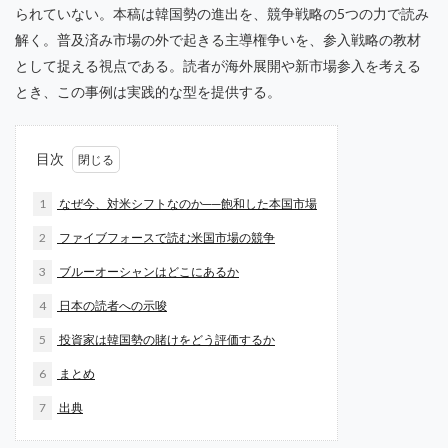
られていない。本稿は韓国勢の進出を、競争戦略の5つの力で読み
解く。普及済み市場の外で起きる主導権争いを、参入戦略の教材
として捉える視点である。読者が海外展開や新市場参入を考える
とき、この事例は実践的な型を提供する。
目次
1
なぜ今、対米シフトなのか──飽和した本国市場
2
ファイブフォースで読む米国市場の競争
3
ブルーオーシャンはどこにあるか
4
日本の読者への示唆
5
投資家は韓国勢の賭けをどう評価するか
6
まとめ
7
出典