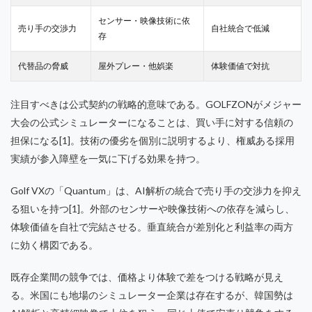
センサー・映像技術に依
売り手の交渉力
自社統合で低減
存
代替品の脅威
屋外プレー・他娯楽
体験価値で対抗
注目すべきは公式契約の戦略的意味である。GOLFZONがメジャー
大会の公式シミュレーターになることは、買い手に対する信頼の
担保になる[1]。技術の優劣を個別に説明するより、権威ある採用
実績が参入障壁を一気に下げる効果を持つ。
Golf VXの「Quantum」は、AI解析の統合で売り手の交渉力を抑え
る狙いを持つ[1]。外部のセンサーや映像技術への依存を減らし、
体験価値を自社で完結させる。垂直統合が差別化と利益率の両方
に効く構図である。
既存企業間の競争では、価格より体験で差をつける戦略が見え
る。米国にも地場のシミュレーター企業は存在するが、韓国勢は