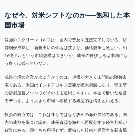
なぜ今、対米シフトなのか──飽和した本
国市場
韓国のスクリーンゴルフは、国内で普及をほぼ完了している。店
舗網が成熟し、新規出店の余地は狭まり、価格競争も激しい。約
16億ドルという市場規模は大きいが、成長の伸びしろは本国にも
う多くは残っていない。
成熟市場の企業が次に向かうのは、規模が大きく未開拓の隣接市
場である。米国はインドアゴルフ需要が拡大局面にあり、韓国型
の店舗運営ノウハウがそのまま通用しやすい。本国で磨いた運営
モデルを、より大きな市場へ移植する典型的な構図といえる。
投資の観点では、これは守りではなく攻めの海外展開である。国
内の成熟を率直に認め、成長資源を海外へ再配分する経営判断が
背景にある。頭打ちを座視せず、蓄積した技術と運営力を新市場