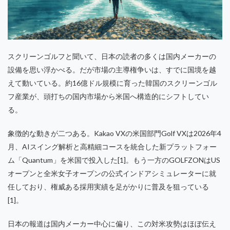
スクリーンゴルフと聞いて、日本の読者の多くは国内メーカーの
設備を思い浮かべる。だが市場の主導権争いは、すでに国境を越
えて動いている。約16億ドル規模に育った韓国のスクリーンゴル
フ産業が、頭打ちの国内市場から米国へ構造的にシフトしてい
る。
象徴的な動きが二つある。Kakao VXの米国部門Golf VXは2026年4
月、AIスイング解析と高精細コースを統合した新プラットフォー
ム「Quantum」を米国で投入した[1]。もう一方のGOLFZONはUS
オープンと全米女子オープンの公式インドアシミュレーターに就
任しており、権威ある採用実績を足がかりに普及を狙っている
[1]。
日本の報道は国内メーカー中心に偏り、この対米攻勢はほぼ伝え