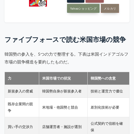
Yahooショッピング
メルカリ
ファイブフォースで読む米国市場の競争
韓国勢の参入を、5つの力で整理する。下表は米国インドアゴルフ
市場の競争構造を要約したものだ。
力
米国市場での状況
韓国勢への含意
新規参入の脅威
韓国勢自身が新規参入者
技術と運営力で優位
既存企業間の競
米地場・他国勢と競合
差別化技術が必要
争
公式契約で信頼を確
買い手の交渉力
店舗運営者・施設が選別
保