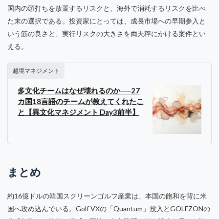
国内の頭打ちを放置するリスクと、海外で消耗するリスクを比べ
た末の選択である。投資家にとっては、成長市場への早期参入と
いう筋の良さと、実行リスクの大きさを両天秤にかける案件とい
える。
越境マネジメント
多文化チームはなぜ壊れるのか──27
カ国18言語のチームが教えてくれたこ
と【異文化マネジメント Day3前半】
まとめ
約16億ドルの韓国スクリーンゴルフ産業は、本国の飽和を背に米
国へ攻め込んでいる。Golf VXの「Quantum」投入とGOLFZONの