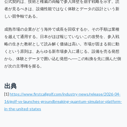
公式契約は、技術と権威の両輪で参入障壁を崩す戦略を示す。読
者が見るべきは、設備性能ではなく体験とデータの設計という新
しい競争軸である。
成熟市場の企業がどう海外で成長を回収するか。その手順は業種
を越えて通用する。日本がほぼ報じていないこの攻勢を、参入戦
略の生きた教材として読み解く価値は高い。市場が固まる前に動
くという原則は、あらゆる新市場参入に通じる。設備を売る発想
から、体験とデータで囲い込む発想へ──この転換を先に掴んだ側
が次の主導権を握る。
出典
[1]
https://www.firstcallgolf.com/industry-news/release/2026-04-
16/golf-vx-launches-groundbreaking-quantum-simulator-platform-
in-the-united-states