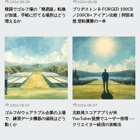
2026-08-08
2026-08-08
韓国でゴルフ場の「簡易版」転換
ブリヂストン B-FORGED 100CB
が加速、手軽に打てる場所はどう
／200CB+ アイアン比較｜阿部未
増えるか
悠 逆転優勝の一本
2026-08-07
2026-08-07
ゴルフAIウェアラブル企業の上場
北欧発スコアアプリが米
で、練習データ機器の値段はどう
YouTuber提携でユーザー倍増 ──
動くか
クリエイター経済の攻略法