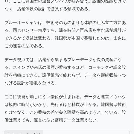
り、ここに韓国型の運営ノウハウが噛み合う。設備の性能だけで
なく、店舗体験の設計で勝負する領域である。
ブルーオーシャンは、技術そのものよりも体験の組み立て方にあ
る。同じセンサー精度でも、滞在時間と再来店を生む店舗設計が
できるかで収益は変わる。韓国勢が本国で蓄積したのは、まさに
この運営の型である。
データ視点では、店舗から集まるプレーデータが次の資産にな
る。スイングや来店の履歴が蓄積するほど、コーチングや課金設
計を精緻にできる。設備販売で終わらず、データを継続収益へつ
なげる設計が勝敗を分ける。
ここに後発が崩しにくい優位が生まれる。データと運営ノウハウ
は模倣に時間がかかり、先行者ほど精度が上がる。韓国勢は技術
だけでなく、この蓄積の差で参入障壁を高めようとしている。設
備は買えても、運営の型と蓄積データは買えない。