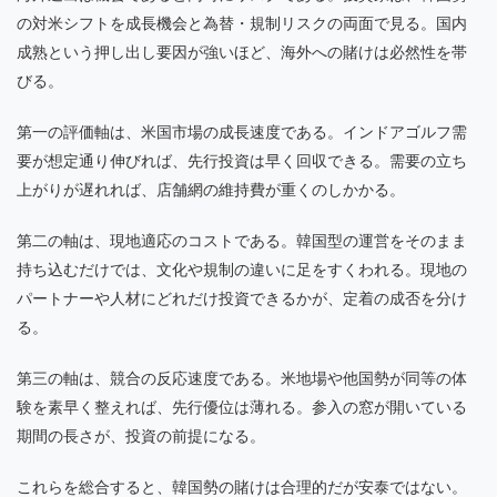
の対米シフトを成長機会と為替・規制リスクの両面で見る。国内
成熟という押し出し要因が強いほど、海外への賭けは必然性を帯
びる。
第一の評価軸は、米国市場の成長速度である。インドアゴルフ需
要が想定通り伸びれば、先行投資は早く回収できる。需要の立ち
上がりが遅れれば、店舗網の維持費が重くのしかかる。
第二の軸は、現地適応のコストである。韓国型の運営をそのまま
持ち込むだけでは、文化や規制の違いに足をすくわれる。現地の
パートナーや人材にどれだけ投資できるかが、定着の成否を分け
る。
第三の軸は、競合の反応速度である。米地場や他国勢が同等の体
験を素早く整えれば、先行優位は薄れる。参入の窓が開いている
期間の長さが、投資の前提になる。
これらを総合すると、韓国勢の賭けは合理的だが安泰ではない。