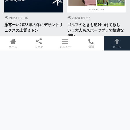
2023-02-04
2024-01-27
激寒ーい2023年の冬にデサントリ
ゴルフのときも絶対つけて欲し
ュクスの上質ミトン
い！大人もスポーツブラで快適な
運動
ホーム
シェア
メニュー
電話
TOPへ
MBA & Business Logic
Insights
Global
Data in Golf
Data in Running
© Copyright 2026
Mirai Logic Design
.