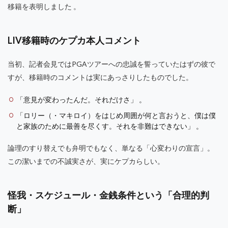
移籍を表明しました 。
LIV移籍時のケプカ本人コメント
当初、記者会見ではPGAツアーへの忠誠を誓っていたはずの彼で
すが、移籍時のコメントは実にあっさりしたものでした。
「意見が変わったんだ。それだけさ」 。
「ロリー（・マキロイ）をはじめ周囲が何と言おうと、僕は僕
と家族のために最善を尽くす。それを非難はできない」 。
論理のすり替えでも弁明でもなく、単なる「心変わりの宣言」。
この潔いまでの不誠実さが、実にケプカらしい。
怪我・スケジュール・金銭条件という「合理的判
断」