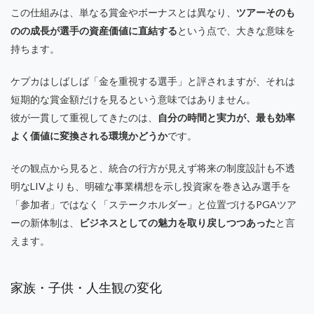
この仕組みは、単なる賞金やボーナスとは異なり、
ツアーそのも
のの成長が選手の資産価値に直結する
という点で、大きな意味を
持ちます。
ケプカはしばしば「金を重視する選手」と評されますが、それは
短期的な賞金額だけを見るという意味ではありません。
彼が一貫して重視してきたのは、
自分の時間と実力が、最も効率
よく価値に変換される環境かどうか
です。
その観点から見ると、
統合の行方が見えず
将来の制度設計も不透
明なLIV
よりも、
明確な事業構想を示し
投資家を巻き込み
選手を
「参加者」ではなく「ステークホルダー」と位置づける
PGAツア
ーの新体制は、
ビジネスとしての魅力を取り戻しつつあった
と言
えます。
家族・子供・人生観の変化