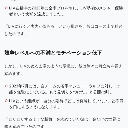
LIV在籍中の2023年に全米プロを制し、LIV勢初のメジャー優勝
者という快挙を達成しました 。
「LIVに行くと実力が落ちる」という批判を、彼はコース上で粉砕
したのです 。
競争レベルへの不満とモチベーション低下
しかし、LIVのぬるま湯のような環境に、彼は徐々に苛立ちを覚え
始めます。
2023年7月には、自チームの若手マシュー・ウルフに対し「才
能を無駄にしている。もう見切りをつけた」と公開批判 。
LIVという組織が「自分の期待ほどには発展していない」と不満
を口にするようになります 。
「ヒリヒリするような勝負」を求めていた彼は、金だけの世界に
飽き始めていたのです 。