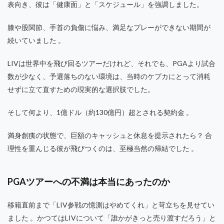
表向き、彼は「健康面」と「スケジュール」を強調しました。
膝や股関節、手首の負傷に悩み、満足なプレーができない期間が
続いていました 。
LIVは世界中を飛び回るツアーだけれど、それでも、PGAより試合
数が少なく、予選落ちのない環境は、当時のケプカにとって消耗
せずに立て直すための現実的な選択肢でした。
そして何より、1億ドル（約130億円）超とされる契約金 。
満身創痍の状態で、巨額のキャッシュと休息を提示されたら？ 合
理性を重んじる彼が飛びつくのは、至極当然の帰結でした 。
PGAツアーへの不満は本当にあったのか
移籍直前まで「LIV参戦の憶測はやめてくれ」と苛立ちを見せてい
ました 。かつてはLIVについて「誰かがきっと売り渡すだろう」と