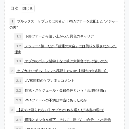
目次
1
ブルックス・ケプカとは何者か｜PGAツアーを支配した“メジャー
の男”
1.1
下部ツアーから這い上がった異色のキャリア
1.2
メジャー5勝、だが「普通の大会」には興味を示さなかった
理由
1.3
ケプカのゴルフ哲学｜なぜ彼は大舞台でだけ強いのか
2
ケプカはなぜLIVゴルフへ移籍したのか【当時の公式理由】
2.1
LIV移籍時のケプカ本人コメント
2.2
怪我・スケジュール・金銭条件という「合理的判断」
2.3
PGAツアーへの不満は本当にあったのか
3
【表では語られない】ケプカがLIVを選んだ“本当の理由”
3.1
怪我とメンタル低下、そして「勝てない自分」への恐怖