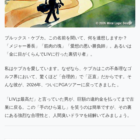
ブルックス・ケプカ。この名前を聞いて、何を連想しますか？
「メジャー番長」「筋肉の塊」「愛想の悪い勝負師」。あるいは
「金に目がくらんでLIVに行った裏切り者」。
私はケプカを愛しています。なぜなら、ケプカはこの不条理なゴ
ルフ界において、驚くほど「合理的」で「正直」だからです。そ
んな彼が、2026年、ついにPGAツアーに戻ってきました 。
「LIVは最高だ」と言っていた男が、巨額の違約金を払ってまで古
巣に戻る。この「手のひら返し」を笑うのは簡単ですが、その裏
にある強烈な合理性と、人間臭いドラマを紐解いてみましょう。