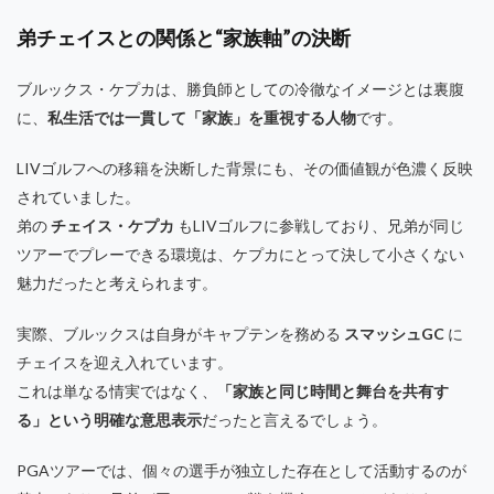
弟チェイスとの関係と“家族軸”の決断
ブルックス・ケプカは、勝負師としての冷徹なイメージとは裏腹
に、
私生活では一貫して「家族」を重視する人物
です。
LIVゴルフへの移籍を決断した背景にも、その価値観が色濃く反映
されていました。
弟の
チェイス・ケプカ
もLIVゴルフに参戦しており、兄弟が同じ
ツアーでプレーできる環境は、ケプカにとって決して小さくない
魅力だったと考えられます。
実際、ブルックスは自身がキャプテンを務める
スマッシュGC
に
チェイスを迎え入れています。
これは単なる情実ではなく、
「家族と同じ時間と舞台を共有す
る」という明確な意思表示
だったと言えるでしょう。
PGAツアーでは、個々の選手が独立した存在として活動するのが