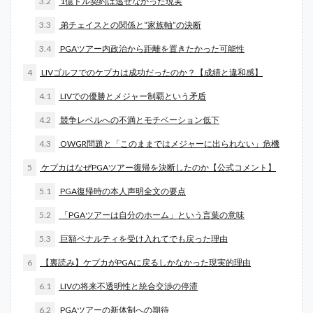
3.2
1億ドル契約は逃せなかった現実
3.3
弟チェイスとの関係と“家族軸”の決断
3.4
PGAツアー内政治から距離を置きたかった可能性
4
LIVゴルフでのケプカは成功だったのか？【成績と違和感】
4.1
LIVでの優勝とメジャー制覇という矛盾
4.2
競争レベルへの不満とモチベーション低下
4.3
OWGR問題と「このままではメジャーに出られない」危機
5
ケプカはなぜPGAツアー復帰を決断したのか【公式コメント】
5.1
PGA復帰時の本人声明全文の要点
5.2
「PGAツアーは自分のホーム」という言葉の意味
5.3
巨額ペナルティを受け入れてでも戻った理由
6
【裏読み】ケプカがPGAに戻るしかなかった現実的理由
6.1
LIVの将来不透明性と統合交渉の停滞
6.2
PGAツアーの新体制への期待