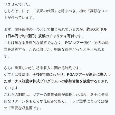
りませんでした。
むしろそこには、「復帰の代償」と呼ぶべき、極めて高額なコス
トが伴っています。
まず、復帰条件の一つとして報じられているのが、
約500万ドル
（日本円で約8億円）規模のチャリティ寄付
です。
これは単なる象徴的な措置ではなく、PGAツアー側が「過去の対
立を清算する」ために設けた、明確な条件だったと考えられま
す。
さらに重要なのが、将来収入に関わる制約です。
ケプカは復帰後、
今後5年間にわたり、PGAツアーが新たに導入し
たボーナス制度や株式プログラムへの参加資格を放棄する
とされ
ています。
これらの制度は、ツアーの事業価値が成長した場合、選手に長期
的なリターンをもたらす仕組みであり、トップ選手にとっては極
めて重要な収益源です。