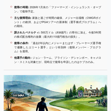
2026年1月末の「ファーマーズ・インシュランス・オープ
復帰の時期:
ン」で復帰予定。
家族と過ごす時間の確保、メジャー出場権（OWGRポイ
主な復帰理由:
ント）の維持、およびPGAツアーの新体制（選手株式プログラム）へ
の期待。
500万ドル（約8億円）の寄付に加え、今後5年間
課されたペナルティ:
の株式配当権利の放棄（最大約110億円相当の損失）。
「過去2年以内にメジャーまたはザ・プレーヤーズ選手権
復帰の条件:
で優勝したエリート選手」という特別枠（復帰メンバー・プログラ
ム）を適用。
ジョン・ラーム、ブライソン・デシャンボー、キャメロ
他選手の動向:
ン・スミスも対象だが、現時点で復帰を申請したのはケプカのみ。