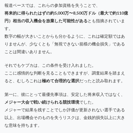
報道ベースでは、これらの参加資格を失うことで、
将来的に得られたはずの約5,000万〜8,500万ドル（最大で約110億
円）相当の収入機会を放棄した可能性がある
とも指摘されていま
す。
数字の幅が大きいことからも分かるように、これは確定額ではあ
りませんが、少なくとも「無視できない規模の機会損失」である
ことは間違いありません。
それでもケプカは、この条件を受け入れました。
ここに感情的な判断を見ることもできますが、調査結果を踏まえ
ると、むしろこれは
極めて合理的な選択
だったと読み取れます。
第一に、彼にとって最優先事項は、安定した将来収入ではなく、
メジャー大会で戦い続けられる競技環境
でした。
メジャーで結果を残すことでしか評価が更新されない選手である
以上、出場機会そのものを失うリスクは、金銭的損失以上に大き
な意味を持ちます。