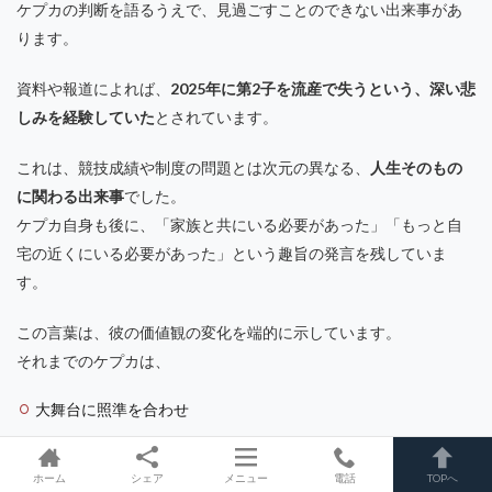
ケプカの判断を語るうえで、見過ごすことのできない出来事があ
ります。
資料や報道によれば、
2025年に第2子を流産で失うという、深い悲
しみを経験していた
とされています。
これは、競技成績や制度の問題とは次元の異なる、
人生そのもの
に関わる出来事
でした。
ケプカ自身も後に、「家族と共にいる必要があった」「もっと自
宅の近くにいる必要があった」という趣旨の発言を残していま
す。
この言葉は、彼の価値観の変化を端的に示しています。
それまでのケプカは、
大舞台に照準を合わせ
移動や環境の過酷さを厭わず
勝つためにすべてを最適化する
ホーム
シェア
メニュー
電話
TOPへ