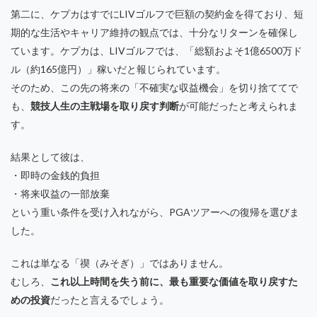
第二に、ケプカはすでにLIVゴルフで巨額の契約金を得ており、短
期的な生活やキャリア維持の観点では、十分なリターンを確保し
ています。ケプカは、LIVゴルフでは、「総額およそ1億6500万ド
ル（約165億円）」稼いだと報じられています。
そのため、この先の将来の「不確実な収益機会」を切り捨ててで
も、
競技人生の主戦場を取り戻す判断
が可能だったと考えられま
す。
結果として彼は、
・即時の金銭的負担
・将来収益の一部放棄
という重い条件を受け入れながら、PGAツアーへの復帰を選びま
した。
これは単なる「禊（みそぎ）」ではありません。
むしろ、
これ以上時間を失う前に、最も重要な価値を取り戻すた
めの投資
だったと言えるでしょう。