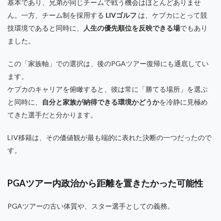
基本であり、兄弟が同じチームで戦う機会はほとんどありませ
ん。一方、チーム制を採用する
LIVゴルフ
は、ケプカにとって競
技環境であると同時に、
人生の優先順位を反映できる場
でもあり
ました。
この「家族軸」での選択は、後のPGAツアー復帰にも通底してい
ます。
ケプカのキャリアを俯瞰すると、彼は常に「勝てる場所」を選ぶ
と同時に、
自分と家族が納得できる環境かどうか
を冷静に見極め
てきた選手だと分かります。
LIV移籍は、その価値観が最も端的に表れた決断の一つだったので
す。
PGAツアー内政治から距離を置きたかった可能性
PGAツアーの古い体質や、スター選手としての義務。