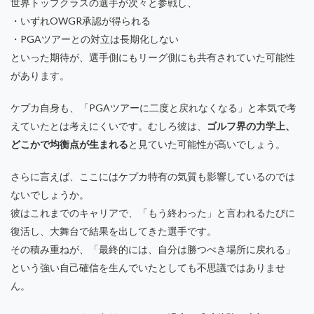
世界トップクラスの選手が次々と参戦し、
・いずれOWGR承認が得られる
・PGAツアーとの対立は長期化しない
といった期待が、選手側にもリーグ側にも共有されていた可能性
があります。
ケプカ自身も、「PGAツアーに二度と戻れなくなる」と本気で考
えていたとは考えにくいです。むしろ彼は、
ゴルフ界の力学上、
どこかで均衡点が生まれる
と見ていた可能性が高いでしょう。
さらに言えば、ここにはケプカ特有の気質も影響しているのでは
ないでしょうか。
彼はこれまでのキャリアで、「もう終わった」と言われるたびに
復活し、大舞台で結果を出してきた選手です。
その積み重ねが、「最終的には、自分は勝つべき場所に戻れる」
という強い自己確信を生んでいたとしても不思議ではありませ
ん。