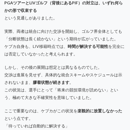
PGAツアー
と
LIVゴルフ
（背後にある
PIF
）の対立は、いずれ何ら
かの形で収束する
という見通しがありました。
実際、両者は統合に向けた交渉を開始し、ゴルフ界全体としても
「分断状態は長く続かない」という期待が広がっていました。
ケプカ自身も、LIV移籍時点では、
時間が解決する可能性
を完全に
は否定していなかったと考えられます。
しかし、その後の展開は想定とは異なるものでした。
交渉は進展を見せず、具体的な統合スキームやスケジュールは示
されないまま、
膠着状態が続きます
。
この状況は、選手にとって「将来の競技環境が読めない」とい
う、極めて大きな不確実性を意味していました。
ここで重要なのは、ケプカがこの状況を
楽観的に放置しなかった
という点です。
「待っていれば自動的に解決する」