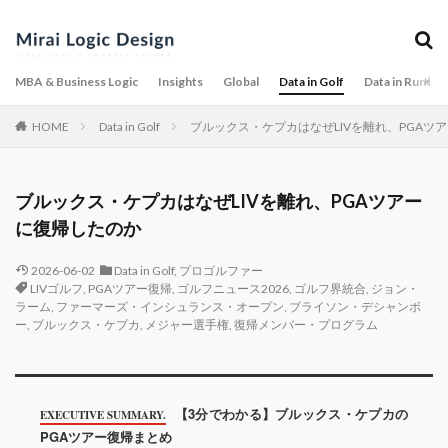
MBA & Business Logic
Insights
Global
Data in Golf
Data in Runnin
HOME
Data in Golf
ブルックス・ケプカはなぜLIVを離れ、PGAツ
ブルックス・ケプカはなぜLIVを離れ、PGAツアー
に復帰したのか
2026-06-02
Data in Golf
,
プロゴルファー
LIVゴルフ
,
PGAツアー復帰
,
ゴルフニュース2026
,
ゴルフ界統合
,
ジョン・
ラーム
,
ファーマーズ・インシュランス・オープン
,
ブライソン・デシャンボ
ー
,
ブルックス・ケプカ
,
メジャー選手権
,
復帰メンバー・プログラム
【3分でわかる】ブルックス・ケプカの
EXECUTIVE SUMMARY.
PGAツアー復帰まとめ