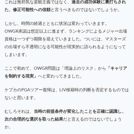
これは無邪気な楽観主義ではなく、
過去の成功体験に裏打ちされ
た、修正可能性への信頼
と言うべきものではないでしょうか。
しかし、時間の経過とともに状況は変わっていきます。
OWGR承認は想定以上に進まず、ランキングによるメジャー出場
資格は一つずつ期限を迎えていきました。ついには、マスターズ
の出場すら不透明になる可能性が現実的に語られるようになって
しまいます。
ここで初めて、OWGR問題は「理論上のリスク」から
「キャリア
を制約する現実」
へと変わってきました。
ケプカのPGAツアー復帰は、LIV移籍時の判断を否定するものでは
ないと思います。
むしろそれは、
当時の前提条件が変化したことを正確に認識し、
次の合理的な選択を取った結果
だと言えるのではないでしょう
か。