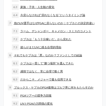
6.3
家族・子供・人生観の変化
6.4
今戻らなければ“戻れなくなる”というタイミング論
7
他のLIV選手はなぜPGAに戻らないのか｜ケプカとの決定的違い
7.1
ラーム、デシャンボー、キャメロン・スミスのコメント
7.2
ケプカは「もう十分稼いだ」から戻れた
7.3
彼らがまだLIVに残る合理的理由
8
それでもケプカは「悪」なのか？ファンとしての結論
8.1
ケプカは一貫して“勝つ場所”を選んできた
8.2
感情ではなく、常に合理で動く男
8.3
だからこそ、メジャーで最も信用できる
9
ブルックス・ケプカのPGA復帰はゴルフ界に何をもたらすのか
9.1
PGAツアーの競争力回復
9.2
LIVとPGAの力関係の変化