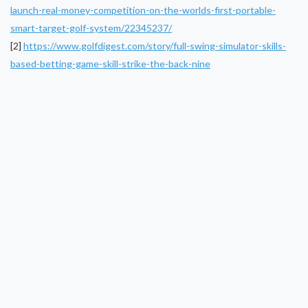
launch-real-money-competition-on-the-worlds-first-portable-
smart-target-golf-system/22345237/
[2]
https://www.golfdigest.com/story/full-swing-simulator-skills-
based-betting-game-skill-strike-the-back-nine