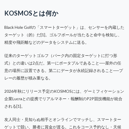
KOSMOSとは何か
Black Hole Golfの「スマートターゲット」は、センサーを内蔵した
ターゲット（的）だ[1]。ゴルフボールが当たると命中を検知し、
精度や飛距離などのデータをシステムに送る。
従来のターゲットゴルフ（パーク内の固定ターゲットに打つ形
式）との違いは2点だ。第一にポータブルであること──屋外の任
意の場所に設置できる。第二にデータが永続記録されること──プ
レーの履歴が積み重なる。
2026年秋にリリース予定のKOSMOSには、ゲーミフィケーション
企業Lucraとの提携でリアルマネー・報酬制のP2P競技機能が統合
される[1]。
友人同士・見知らぬ相手とオンラインでマッチし、スマートター
ゲットで競い、勝者に賞金が渡る。これをコース予約なし・天候