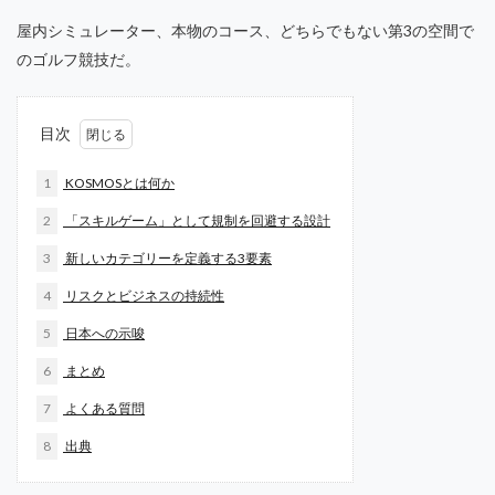
屋内シミュレーター、本物のコース、どちらでもない第3の空間で
のゴルフ競技だ。
目次
1
KOSMOSとは何か
2
「スキルゲーム」として規制を回避する設計
3
新しいカテゴリーを定義する3要素
4
リスクとビジネスの持続性
5
日本への示唆
6
まとめ
7
よくある質問
8
出典