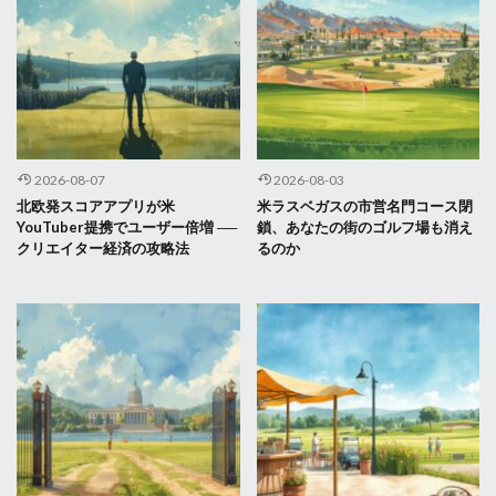
2026-08-07
2026-08-03
北欧発スコアアプリが米
米ラスベガスの市営名門コース閉
YouTuber提携でユーザー倍増 ──
鎖、あなたの街のゴルフ場も消え
クリエイター経済の攻略法
るのか