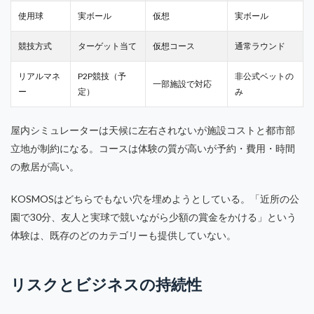
使用球
実ボール
仮想
実ボール
競技方式
ターゲット当て
仮想コース
通常ラウンド
リアルマネ
P2P競技（予
非公式ベットの
一部施設で対応
ー
定）
み
屋内シミュレーターは天候に左右されないが施設コストと都市部
立地が制約になる。コースは体験の質が高いが予約・費用・時間
の敷居が高い。
KOSMOSはどちらでもない穴を埋めようとしている。「近所の公
園で30分、友人と実球で競いながら少額の賞金をかける」という
体験は、既存のどのカテゴリーも提供していない。
リスクとビジネスの持続性