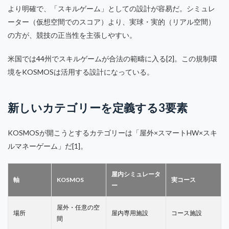
より明確で、「スキルゲーム」としての設計が容易だ。シミュレ
ーター（仮想空間でのスコア）より、実球・実的（リアル空間）
の方が、競技の正当性を主張しやすい。
米国では44州でスキルゲームが合法の範疇に入る[2]。この規制環
境をKOSMOSは活用する設計になっている。
新しいカテゴリーを定義する3要素
KOSMOSが開こうとするカテゴリーは「屋外×スマートHW×スキ
ルマネーゲーム」だ[1]。
屋内シミュレータ
軸
KOSMOS
実コース
ー
屋外・任意の空
場所
屋内専用施設
コース施設
間