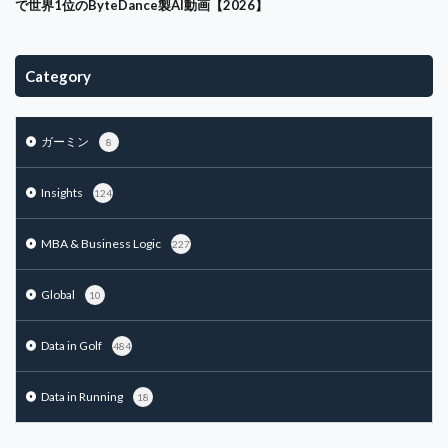
で世界1位のByteDance製AI動画【2026】
アルゴリズム
アンゾフ
エーススポーツプラザ市川
イシュー
イノベーション
インクルージョン
Category
インターネット
インテグリティ
インドアゴルフ
インフラエンジニア
ウェアラブル
エアコン
ガーミン
8
エコシステム
エンゲージメント
エンタープライズ
エンパワーメント
エージェンシー問題
Insights
124
鶴舞カントリー倶楽部
MBA & Business Logic
227
検索
Global
10
Data in Golf
484
Data in Running
18