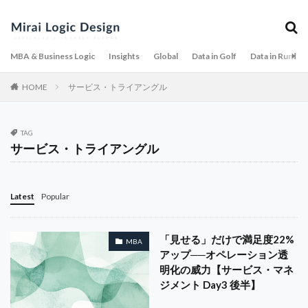
サブスク
サブスクリプション
サンクコスト
サービスの4特徴
サービスの複製
サービスマネジメント
サービス・トライアングル
MBA & Business Logic
Insights
Global
Data in Golf
Data in Runnin
サービス・ドミナント・ロジック
HOME
サービス・トライアングル
サービス・プロフィット・チェーン
サービス設計
サービタイゼーション
ゴルフ市場
TAG
ゴルフ場レビュー
シナリオ分析
ゴルフウェア
サービス・トライアングル
ケーススタディ
コスト
コスト削減
コスト構造
コブラ
コミットメント
Latest
Popular
コミュニケーション
コンプライアンス
コースマネジメント
コース紹介
ゴルフ
ゴルフ 100切り
ゴルフGPS
「見せる」だけで満足度22%
ゴルフウォッチ
MBA
アップ──オペレーション透
ゴルフ場
ゴルフギア
ゴルフクラブ
明化の威力【サービス・マネ
ゴルフツーリズム
ゴルフテック
ゴルフデータ分析
ジメント Day3 後半】
ゴルフトレンド
ゴルフニュース2026