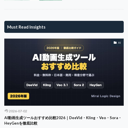
ゴルフネットワーク
ゴルフファッション
ゴルフボール
ゴルフルール
ゴルフ中継
ゴルフ人口
シェブロン選手権
Must Read Insights
シミュレーションゴルフ
グローバルガバナンス
データサイエンス
ダイバーシティ
ダナン
AI
チームマネジメント
テキストから動画
テクノベート・シンキング
テッセイ
テレワーク
テーラーメイド
デジタルマーケティング
デスク環境
デメリット
デュポン分析
データガバナンス
データ分析
ターゲティング
トップトレーサー
トラブル
トレンド
トレードオフ
ドライバー
ドラコン
ドラッカー
ドロップ戦略
ナイキ
2026-07-02
ナイトゴルフ
ナショナルチーム
ニッチ戦略
AI動画生成ツールおすすめ比較2026｜DeeVid・Kling・Veo・Sora・
HeyGenを徹底比較
ニューゴルフプラザ幕張
ダイエット
ソロゴルフ