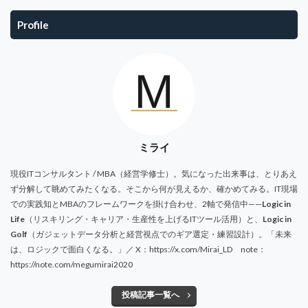
Profile
ミライ
現役ITコンサルタント / MBA（経営学修士）。気になった出来事は、とりあえ
ず分解して眺めてみたくなる。そこから何が見えるか、確かめてみる。IT現場
での実践知とMBAのフレームワークを掛け合わせ、2軸で発信中——
Logic in
Life
（リスキリング・キャリア・生産性を上げるITツール活用）と、
Logic in
Golf
（ガジェットデータ分析と経営視点でのギア選定・練習設計）。「未来
は、ロジックで面白くなる。」／ X：https://x.com/Mirai_LD note：
https://note.com/megumirai2020
投稿記事一覧へ