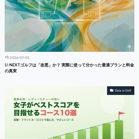
Value Line
Veo
Vicious Cycle
virtual teams
Virtuous Cycle
VRIO
VRIOフレームワーク
WACC
WiFi
women's ekiden
women's golf
WordPress
SVM
SUUMO
WOWOW
Service-Dominant Logic
SaaS
SASE
Satisfaction Mirror
Scheffler
Scratch
SDL
2026-07-01
Seedance
self-awareness
Service Design
U-NEXTゴルフは「改悪」か？ 実際に使って分かった最適プランと料金
の真実
Service Management
Service Profit Chain
Service Replication
Service Triangle
Seven-Day Countdown
subsclife
Singapore
Data in Golf
Smartwatch
So What
SOP
Sora
SOX法
SPA
SPC
stereotype threat
STP
STP分析
Strategy
Sub 70
WorkplaceAutomation
YouTube
クレジット
キャッシュフロー計算書
オペレーション透明化