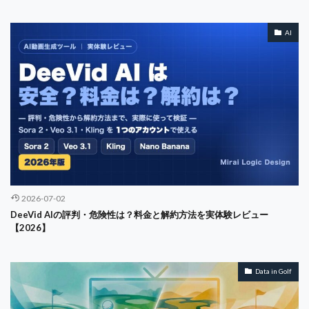
シャドーAI
ステークホルダー
シューズ
AI
ショートコース
ジモティー
ジョハリの窓
ジョン・ラーム
スイング解析
スイング計測
スカパー
スキャンダル
スコア
スコアアップ
スターツ
スタートアップ
ストリートウェア
ゼクシオ
スポーツビジネス
スマートウォッチ
スマートグラス
スリクソン
スループレー
スーパーホテル
セキュリティ
セグメンテーション
セブンデイ・カウントダウン
セルフケア
2026-07-02
セレクトショップ
セレブマーケ
セールスフォース
DeeVid AIの評判・危険性は？料金と解約方法を実体験レビュー
グロービス
クレジットカード
S70
USGA
【2026】
Takomo
team management
TGL
TOEIC
Topgolf
TQM
Trade-offs
Transition Diagram
Data in Golf
Transparency
Troon
Trust
Turnover Rate
U-NEXT
UX
SUV
Value Co-creation