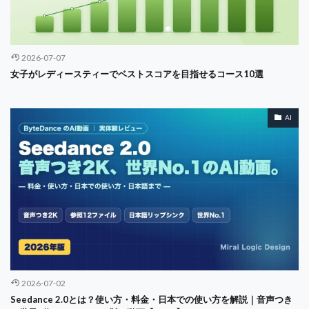
オンボーディング
オンライン
オンライン内見
オーガスタ
オーナー
オープンソース
2026-07-07
カスタマージャーニー
ガジェット
ガバナンス
女子がレディースティーでベストスコアを目指せるコース10選
ガーミン
キャズム理論
キャッシュフロー
キャリア
オペレーショナルリスク
AI
キャリアアンカー
キャリアデザイン
キャリアパス
キャリア戦略
キャリア理論
キャロウェイ
キャンセル
キーガン
ギア
クラブセッティング
クリステンセン
クリティカル・シンキング
クリングAI
オペレーション
オフィスチェア
ZARA
アロニミンク
ZOPA
Z世代
あやめコース
おすすめコース
お金の話し
さばき
2026-07-02
ふるさと納税 ゴルフ
まとめ
みずえGOLFガーデン
Seedance 2.0とは？使い方・料金・日本での使い方を解説｜音声つき
アカウンティング
アコーディア
アニメ